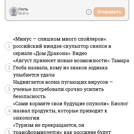
Гость
Отправить
Войти
«Минус — слишком много спойлеров»:
1
российский ниндзя-скульптор снялся в
сериале «Дом Дракона». Видео
«Август принесет новые возможности»: Тамара
2
Глоба назвала, кому из знаков зодиака
улыбнется удача
Надвигается волна пугающих вирусов —
3
ученые потребовали срочно усилить
безопасность
«Сами кормите свои будущие опухоли». Биолог
4
назвал продукты, которые приводят к
онкологии
«Туризм не прекращается, он
5
трансформируется»: как россияне будут