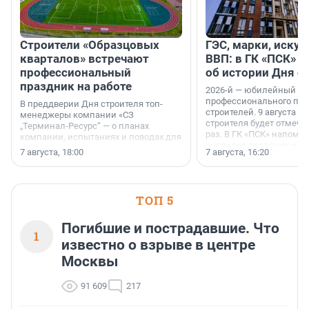
Строители «Образцовых
ГЭС, марки, искус
кварталов» встречают
ВВП: в ГК «ПСК» р
профессиональный
об истории Дня с
праздник на работе
2026-й — юбилейный го
профессионального пр
В преддверии Дня строителя топ-
строителей. 9 августа 2
менеджеры компании «СЗ
строителя будет отмечат
„Терминал-Ресурс“ — о планах
раз. В ГК «ПСК» напомни
компании, испытаниях и поводах для
появился праздник и к
осторожного оптимизма.
7 августа, 18:00
7 августа, 16:20
поменялась роль строит
ТОП 5
Погибшие и пострадавшие. Что
1
известно о взрыве в центре
Москвы
91 609
217