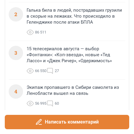
Галька била в людей, пострадавших грузили
2
в скорые на лежаках. Что происходило в
Геленджике после атаки БПЛА
86 511
15 телесериалов августа — выбор
3
«Фонтанки»: «Коп-звезда», новые «Тед
Лассо» и «Джек Ричер», «Одержимость»
66 550
27
Экипаж пропавшего в Сибири самолета из
4
Ленобласти вышел на связь
56 995
60
ВСУ ударили ракетами и дронами по
Написать комментарий
5
территории России. Власти регионов
сообщили о пострадавших