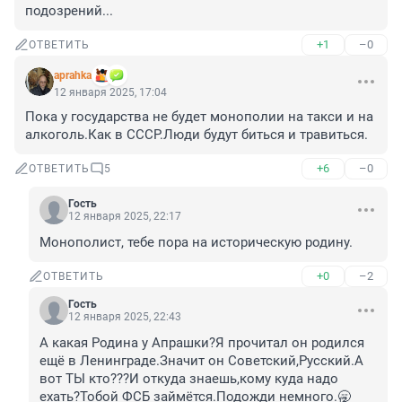
подозрений...
+1
–0
ОТВЕТИТЬ
aprahka
12 января 2025, 17:04
Пока у государства не будет монополии на такси и на 
алкоголь.Как в СССР.Люди будут биться и травиться.
+6
–0
ОТВЕТИТЬ
5
Гость
12 января 2025, 22:17
Монополист, тебе пора на историческую родину.
+0
–2
ОТВЕТИТЬ
Гость
12 января 2025, 22:43
А какая Родина у Апрашки?Я прочитал он родился 
ещё в Ленинграде.Значит он Советский,Русский.А 
вот ТЫ кто???И откуда знаешь,кому куда надо 
ехать?Тобой ФСБ займётся.Подожди немного.🥱