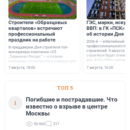
Строители «Образцовых
ГЭС, марки, искус
кварталов» встречают
ВВП: в ГК «ПСК» р
профессиональный
об истории Дня с
праздник на работе
2026-й — юбилейный го
профессионального пр
В преддверии Дня строителя топ-
строителей. 9 августа 2
менеджеры компании «СЗ
строителя будет отмечат
„Терминал-Ресурс“ — о планах
раз. В ГК «ПСК» напомни
компании, испытаниях и поводах для
появился праздник и к
осторожного оптимизма.
7 августа, 18:00
7 августа, 16:20
поменялась роль строит
ТОП 5
Погибшие и пострадавшие. Что
1
известно о взрыве в центре
Москвы
92 663
217