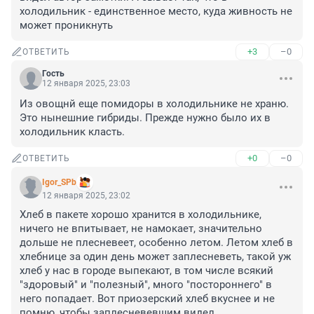
холодильник - единственное место, куда живность не 
может проникнуть
+3
–0
ОТВЕТИТЬ
Гость
12 января 2025, 23:03
Из овощнй еще помидоры в холодильнике не храню. 

Это нынешние гибриды. Прежде нужно было их в 
холодильник класть.
+0
–0
ОТВЕТИТЬ
Igor_SPb
12 января 2025, 23:02
Хлеб в пакете хорошо хранится в холодильнике, 
ничего не впитывает, не намокает, значительно 
дольше не плесневеет, особенно летом. Летом хлеб в 
хлебнице за один день может заплесневеть, такой уж 
хлеб у нас в городе выпекают, в том числе всякий 
"здоровый" и "полезный", много "постороннего" в 
него попадает. Вот приозерский хлеб вкуснее и не 
помню, чтобы заплесневевшим видел.