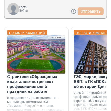
Гость
Войти
Отправить
НОВОСТИ КОМПАНИЙ
НОВОСТИ КОМПАНИ
Строители «Образцовых
ГЭС, марки, искус
кварталов» встречают
ВВП: в ГК «ПСК» р
профессиональный
об истории Дня с
праздник на работе
2026-й — юбилейный го
профессионального пр
В преддверии Дня строителя топ-
строителей. 9 августа 2
менеджеры компании «СЗ
строителя будет отмечат
„Терминал-Ресурс“ — о планах
раз. В ГК «ПСК» напомни
компании, испытаниях и поводах для