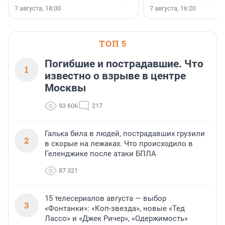
появился праздник и к
осторожного оптимизма.
7 августа, 18:00
7 августа, 16:20
поменялась роль строит
ТОП 5
Погибшие и пострадавшие. Что
1
известно о взрыве в центре
Москвы
93 606
217
Галька била в людей, пострадавших грузили
2
в скорые на лежаках. Что происходило в
Геленджике после атаки БПЛА
87 321
15 телесериалов августа — выбор
3
«Фонтанки»: «Коп-звезда», новые «Тед
Лассо» и «Джек Ричер», «Одержимость»