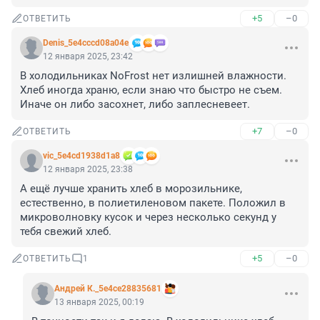
+5
–0
ОТВЕТИТЬ
Denis_5e4cccd08a04e
12 января 2025, 23:42
В холодильниках NoFrost нет излишней влажности. 
Хлеб иногда храню, если знаю что быстро не съем. 
Иначе он либо засохнет, либо заплесневеет.
+7
–0
ОТВЕТИТЬ
vic_5e4cd1938d1a8
12 января 2025, 23:38
А ещё лучше хранить хлеб в морозильнике, 
естественно, в полиетиленовом пакете. Положил в 
микроволновку кусок и через несколько секунд у 
тебя свежий хлеб.
+5
–0
ОТВЕТИТЬ
1
Андрей К._5e4ce28835681
13 января 2025, 00:19