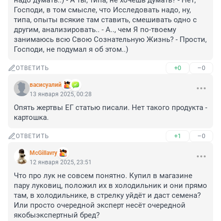
надо думать..) - А ты, типа, не хочешь думать? - Нет, 
Господи, в том смысле, что Исследовать надо, ну, 
типа, опыты всякие там ставить, смешивать одно с 
другим, анализировать.. - А.., чем Я по-твоему 
занимаюсь всю Свою Сознательную Жизнь? - Прости, 
Господи, не подумал я об этом..)
+0
–0
ОТВЕТИТЬ
васисуалий
13 января 2025, 00:28
Опять жертвы ЕГ статью писали. Нет такого продукта - 
картошка.
+1
–0
ОТВЕТИТЬ
McGillavry
12 января 2025, 23:51
Что про лук не совсем понятно. Купил в магазине 
пару луковиц, положил их в холодильник и они прямо 
там, в холодильнике, в стрелку уйдёт и даст семена? 
Или просто очередной эксперт несёт очередной 
якобыэкспертный бред?