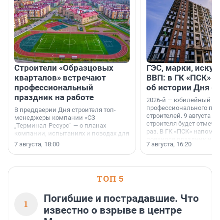
Строители «Образцовых
ГЭС, марки, искус
кварталов» встречают
ВВП: в ГК «ПСК» р
профессиональный
об истории Дня с
праздник на работе
2026-й — юбилейный го
профессионального пр
В преддверии Дня строителя топ-
строителей. 9 августа 2
менеджеры компании «СЗ
строителя будет отмечат
„Терминал-Ресурс“ — о планах
раз. В ГК «ПСК» напомни
компании, испытаниях и поводах для
появился праздник и к
осторожного оптимизма.
7 августа, 18:00
7 августа, 16:20
поменялась роль строит
ТОП 5
Погибшие и пострадавшие. Что
1
известно о взрыве в центре