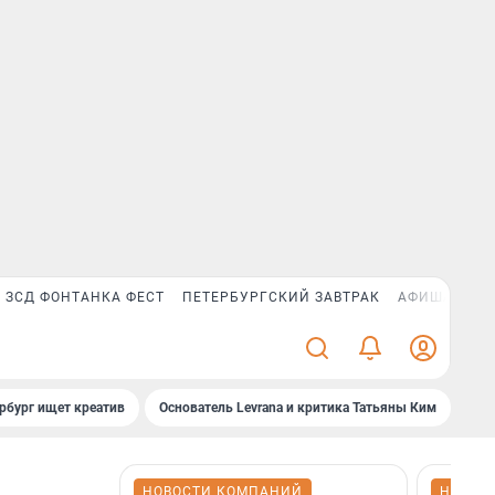
ЗСД ФОНТАНКА ФЕСТ
ПЕТЕРБУРГСКИЙ ЗАВТРАК
АФИША PLUS
рбург ищет креатив
Основатель Levrana и критика Татьяны Ким
Зач
НОВОСТИ КОМПАНИЙ
НОВОС