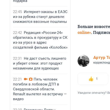
подарка
22:45
Интернет-заказы в ЕАЭС
из-за рубежа станут дешевле:
снижаются ввозные пошлины
Больше новост
online»
. Подпис
22:42
Редакция «России-24»
обратилась в прокуратуру и СК
из-за угроз в адрес
создателей фильма «Колобок»
Артур Т
22:31
Не даст съесть лишнего
корреспонд
и уберет отеки: этот продукт
незаменим для худеющих
22:21
Пять человек
1
погибли в лобовом ДТП в
Свердловской области.
Увидели опечатку? В
Renault вылетел на встречку —
видео