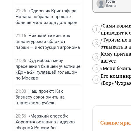
Гость
Войти
21:26
«Одиссея» Кристофера
Нолана собрала в прокате
больше миллиарда долларов
«Сами корми
1
приводят к 
21:16
Никакой химии: как
«Туризм не 
спасти урожай яблок от
2
отдыхать в а
парши — инструкция агронома
Кому призна
3
август
21:06
Суд избрал меру
пресечения бывшей участнице
4
«Меня бесил
«Дома-2», гулявшей голышом
Его номинир
по Москве
5
«Вор» Чухра
21:00
Наш проект: Как
бизнесу сэкономить на
платежах за рубеж
20:56
«Мерзкий способ»:
Самые ярки
Хорватия оставила лидеров
сборной России без