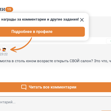
ИИ
15
 награды за комментарии и другие задания!
, 01:25
Подробнее в профиле
царство им небесное.... А про НПРЕОТИК
n
 23:22
могла в столь юном возрасте открыть СВОЙ салон? Это что, ч
Читать все комментарии