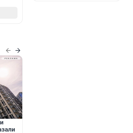
 и
На водоёмах Ленобласти
азали
заработали новые базовые