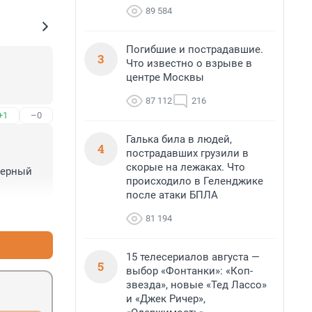
89 584
Погибшие и пострадавшие.
3
Что известно о взрыве в
центре Москвы
87 112
216
+1
–0
Галька била в людей,
4
пострадавших грузили в
скорые на лежаках. Что
ерный 
происходило в Геленджике
после атаки БПЛА
+0
–0
81 194
15 телесериалов августа —
5
выбор «Фонтанки»: «Коп-
звезда», новые «Тед Лассо»
и «Джек Ричер»,