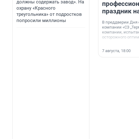
должны содержать завод». На
профессио
охрану «Красного
праздник н
треугольника» от подростков
попросили миллионы
В преддверии Дня
компании «СЗ „Тер
компании, испытан
осторожного опти
7 августа, 18:00