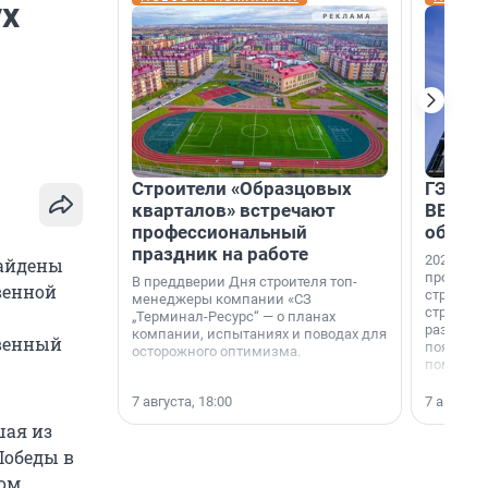
ух
Строители «Образцовых
ГЭС, м
кварталов» встречают
ВВП: в
профессиональный
об ист
праздник на работе
2026-й —
найдены
професси
В преддверии Дня строителя топ-
венной
строителе
менеджеры компании «СЗ
строителя
„Терминал-Ресурс“ — о планах
раз. В ГК
компании, испытаниях и поводах для
твенный
появился
осторожного оптимизма.
поменяла
7 августа, 18:00
7 августа,
шая из
Победы в
ком