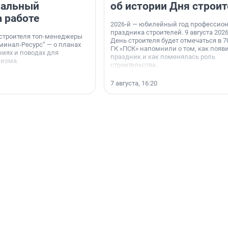
нальный
об истории Дня строит
а работе
2026-й — юбилейный год профессио
праздника строителей. 9 августа 2026
 строителя топ-менеджеры
День строителя будет отмечаться в 70
минал-Ресурс“ — о планах
ГК «ПСК» напомнили о том, как появ
иях и поводах для
праздник и как поменялась роль
мизма.
строительства.
7 августа, 16:20