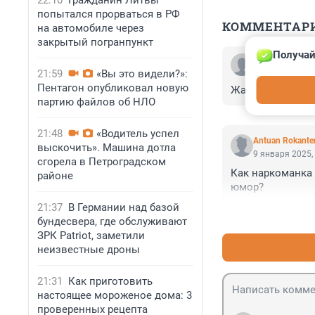
22:10
Гражданин Литвы
попытался прорваться в РФ
КОММЕНТАР
на автомобиле через
закрытый погранпункт
Получай
Гость
11 января 2025
21:59
«Вы это видели?»:
Пентагон опубликовал новую
Жалко девушек, 
партию файлов об НЛО
21:48
«Водитель успел
Antuan Rokante
выскочить». Машина дотла
9 января 2025,
сгорела в Петроградском
Как наркоманка 
районе
юмор?
21:37
В Германии над базой
бундесвера, где обслуживают
ЗРК Patriot, заметили
неизвестные дроны
21:31
Как приготовить
настоящее мороженое дома: 3
проверенных рецепта