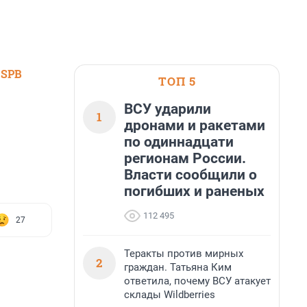
 SPB
ТОП 5
ВСУ ударили
1
дронами и ракетами
по одиннадцати
регионам России.
Власти сообщили о
погибших и раненых
112 495
27
Теракты против мирных
2
граждан. Татьяна Ким
ответила, почему ВСУ атакует
склады Wildberries