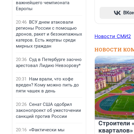
важнейшего чемпионата
Европы
ВКо
20:46
ВСУ днем атаковали
регионы России с помощью
дронов, ракет и безэкипажных
Новости СМИ2
катеров. Есть жертвы среди
мирных граждан
НОВОСТИ КО
20:36
Суд в Петербурге заочно
арестовал Лидию Невзорову*
20:31
Нам врали, что кофе
вреден? Кому можно пить до
пяти чашек в день
20:26
Сенат США одобрил
законопроект об ужесточении
санкций против России
Строители 
кварталов»
20:16
«Фактически мы