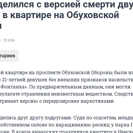
делился с версией смерти дв
 в квартире на Обуховской
ы
23 626
тариев
й квартире на проспекте Обуховской Обороны были 
 и 21-летней девушек без внешних признаков насильст
 «Фонтанка». По предварительным данным, они могли
езультате отравления неизвестным веществом. Следс
тривает версию о передозировке наркотиками.
ились друг другу подругами. Судя по соцсетям, млад
 собственном салоне по наращиванию ресниц у парка 
оне. В конце январских праздников квартиру в Невс