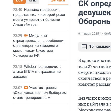
Все
СПБ
24 часа
СК опре
23:40
Названа профессия,
девушек
представители которой реже
Оборон
всего умирают от болезни
Альцгеймера
9 января 2025, 14:06
23:29
Мизулина
отреагировала на сообщения
о выдворении «веселого
15
коммен
молочника» Джастаса
Уолкера из РФ
В однокомнатно
тела 27-летней
23:18
Wildberries включила
атаки БПЛА в страхование
смерти, писала
заказов
скончаться в р
комитет рассма
23:07
Участок трассы
«Скандинавия» под Выборгом
станет реверсивным
Девушки приход
них работала в
Московском рай