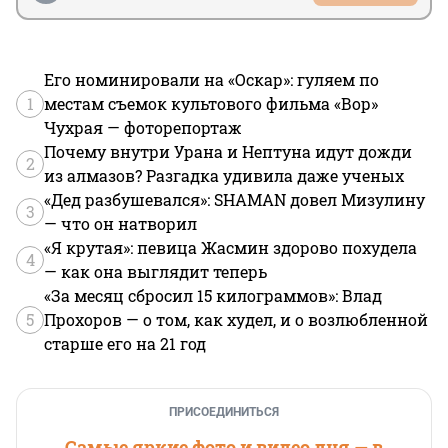
Его номинировали на «Оскар»: гуляем по
1
местам съемок культового фильма «Вор»
Чухрая — фоторепортаж
Почему внутри Урана и Нептуна идут дожди
2
из алмазов? Разгадка удивила даже ученых
«Дед разбушевался»: SHAMAN довел Мизулину
3
— что он натворил
«Я крутая»: певица Жасмин здорово похудела
4
— как она выглядит теперь
«За месяц сбросил 15 килограммов»: Влад
5
Прохоров — о том, как худел, и о возлюбленной
старше его на 21 год
ПРИСОЕДИНИТЬСЯ
Самые яркие фото и видео дня — в