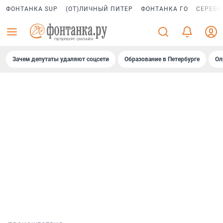
ФОНТАНКА SUP
(ОТ)ЛИЧНЫЙ ПИТЕР
ФОНТАНКА ГО
СЕРЕБР
Зачем депутаты удаляют соцсети
Образование в Петербурге
Ол