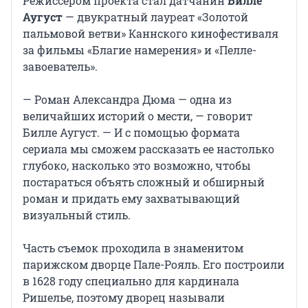
Режиссером проекта стал датчанин
Билле
Аугуст
— двукратный лауреат «Золотой
пальмовой ветви» Каннского кинофестиваля
за фильмы «Благие намерения» и «Пелле-
завоеватель».
— Роман Александра Дюма — одна из
величайших историй о мести, — говорит
Билле Аугуст. — И с помощью формата
сериала мы сможем рассказать ее настолько
глубоко, насколько это возможно, чтобы
постараться объять сложный и обширный
роман и придать ему захватывающий
визуальный стиль.
Часть съемок проходила в знаменитом
парижском дворце Пале-Рояль. Его построили
в 1628 году специально для кардинала
Ришелье, поэтому дворец называли