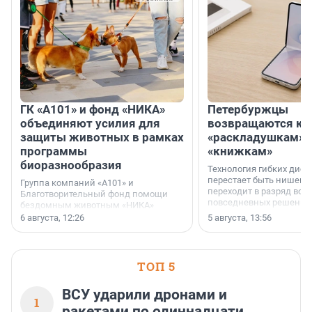
ГК «А101» и фонд «НИКА»
Петербуржцы
объединяют усилия для
возвращаются к
защиты животных в рамках
«раскладушкам» 
программы
«книжкам»
биоразнообразия
Технология гибких дисп
перестает быть нишевы
Группа компаний «А101» и
переходит в разряд вос
Благотворительный фонд помощи
повседневных решений
бездомным животным «НИКА»
заключили соглашение о
6 августа, 12:26
5 августа, 13:56
стратегическом сотрудничестве.
ТОП 5
ВСУ ударили дронами и
1
ракетами по одиннадцати