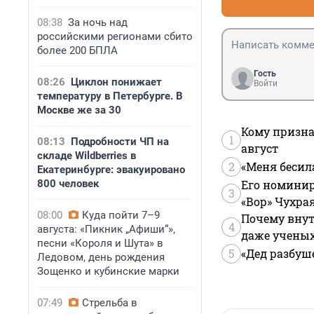
08:38
За ночь над
российскими регионами сбито
более 200 БПЛА
Гость
08:26
Циклон понижает
Войти
температуру в Петербурге. В
Москве же за 30
Кому призна
1
08:13
Подробности ЧП на
август
складе Wildberries в
2
«Меня бесил
Екатеринбурге: эвакуировано
800 человек
Его номинир
3
«Вор» Чухра
08:00
Куда пойти 7–9
Почему внут
4
августа: «Пикник „Афиши“»,
даже учены
песни «Короля и Шута» в
5
«Дед разбуш
Ледовом, день рождения
Зощенко и кубинские марки
07:49
Стрельба в