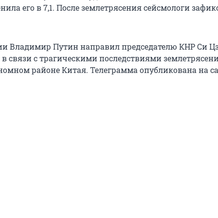
нила его в 7,1. После землетрясения сейсмологи зафи
ии Владимир Путин направил председателю КНР Си 
 в связи с трагическими последствиями землетрясени
номном районе Китая. Телеграмма опубликована на с