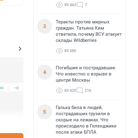
89 463
7
Теракты против мирных
3
граждан. Татьяна Ким
ответила, почему ВСУ атакует
склады Wildberries
85 380
Погибшие и пострадавшие.
4
Что известно о взрыве в
центре Москвы
+0
–0
83 425
216
Галька била в людей,
5
пострадавших грузили в
скорые на лежаках. Что
+0
–0
происходило в Геленджике
после атаки БПЛА