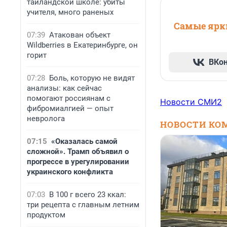
таиландской школе: убиты
учителя, много раненых
Самые ярки
07:39
Атакован объект
Wildberries в Екатеринбурге, он
горит
ВКо
07:28
Боль, которую не видят
анализы: как сейчас
помогают россиянам с
Новости СМИ2
фибромиалгией — опыт
невролога
НОВОСТИ КО
07:15
«Оказалась самой
сложной». Трамп объявил о
прогрессе в урегулировании
украинского конфликта
07:03
В 100 г всего 23 ккал:
три рецепта с главным летним
продуктом