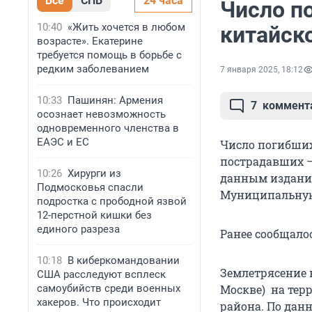
Все
СПБ
24 часа
Число п
10:40
«Жить хочется в любом
китайск
возрасте». Екатерине
требуется помощь в борьбе с
редким заболеванием
7 января 2025, 18:12
10:33
Пашинян: Армения
7
коммент
осознает невозможность
одновременного членства в
ЕАЭС и ЕС
Число погибших
пострадавших — 
10:26
Хирурги из
данным издания
Подмосковья спасли
Муниципальную 
подростка с прободной язвой
12-перстной кишки без
единого разреза
Ранее сообщало
10:18
В киберкомандовании
Землетрясение н
США расследуют всплеск
самоубийств среди военных
Москве) на тер
хакеров. Что происходит
района. По данн