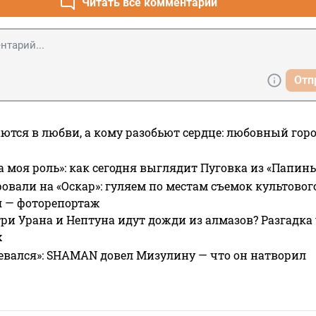
Читать все комментарии
Отп
ются в любви, а кому разобьют сердце: любовный гор
а моя роль»: как сегодня выглядит Пуговка из «Папин
овали на «Оскар»: гуляем по местам съемок культово
я — фоторепортаж
ри Урана и Нептуна идут дожди из алмазов? Разгадка
х
евался»: SHAMAN довел Мизулину — что он натворил