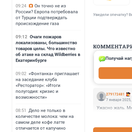
09:24
Он точно не из
России? Европа потребовала
Увидели опечатку? В
от Турции подтверждать
происхождение газа
09:12
Очаги пожаров
локализованы, большинство
КОММЕНТАР
товаров целы. Что известно
об атаке на склад Wildberries в
Получай наг
Екатеринбурге
Гость
8 января 2025,
недолго быть е
09:02
«Фонтанка» приглашает
на заседание клуба
«Ресторатор»: «Итоги
полугодия: кризис и
279172481
возможности»
7 января 2025,
Ужасно жаль. Мн
08:51
Дело не только в
количестве молока: чем на
самом деле кофе латте
отличается от капучино