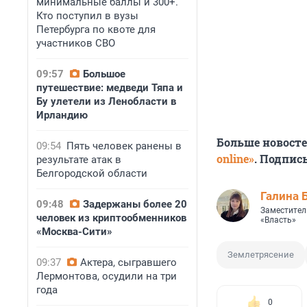
минимальные баллы и 300+.
Кто поступил в вузы
Петербурга по квоте для
участников СВО
09:57
Большое
путешествие: медведи Тяпа и
Бу улетели из Ленобласти в
Ирландию
Больше новост
09:54
Пять человек ранены в
online»
. Подпис
результате атак в
Белгородской области
Галина 
09:48
Задержаны более 20
Заместител
человек из криптообменников
«Власть»
«Москва-Сити»
Землетрясение
09:37
Актера, сыгравшего
Лермонтова, осудили на три
года
0