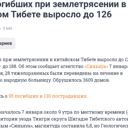
огибших при землетрясении в
ом Тибете выросло до 126
5 643
ариев
 при землетрясении в китайском Тибете выросло до 12
до 188. Об этом сообщает агентство
«Синьхуа»
7 январ
, 28 тяжелораненых были переведены на лечение в
народную больницу. Обрушилось 3609 домов.
сь о
95 погибших и 130 пострадавших
.
ачалось 7 января около 9 утра по местному времени (
ритории уезда Тингри округа Шигадзе Тибетского авт
ым «Синьхуа», магнитуда составила 6,8, но Геологичес