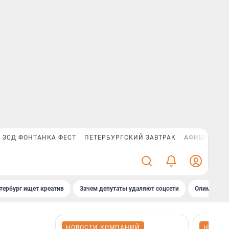
ЗСД ФОНТАНКА ФЕСТ
ПЕТЕРБУРГСКИЙ ЗАВТРАК
АФИША PLUS
тербург ищет креатив
Зачем депутаты удаляют соцсети
Олимпиадни
НОВОСТИ КОМПАНИЙ
НОВОС