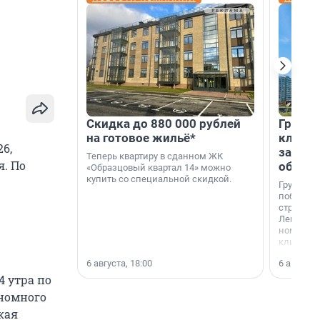
Скидка до 880 000 рублей
Группа
на готовое жильё*
клиен
6,
застро
Теперь квартиру в сданном ЖК
я. По
област
«Образцовый квартал 14» можно
купить со специальной скидкой.
Группа А
победите
строител
Ленингра
номинац
клиенто
застройщ
6 августа, 18:00
6 августа,
области»
4 утра по
ономного
кая