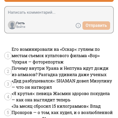
Гость
Отправить
Войти
Его номинировали на «Оскар»: гуляем по
1
местам съемок культового фильма «Вор»
Чухрая — фоторепортаж
Почему внутри Урана и Нептуна идут дожди
2
из алмазов? Разгадка удивила даже ученых
«Дед разбушевался»: SHAMAN довел Мизулину
3
— что он натворил
«Я крутая»: певица Жасмин здорово похудела
4
— как она выглядит теперь
«За месяц сбросил 15 килограммов»: Влад
5
Прохоров — о том, как худел, и о возлюбленной