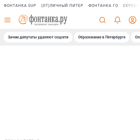
ФОНТАНКА SUP
(ОТ)ЛИЧНЫЙ ПИТЕР
ФОНТАНКА ГО
СЕРЕБР
Зачем депутаты удаляют соцсети
Образование в Петербурге
Ол