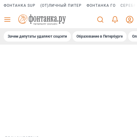
ФОНТАНКА SUP
(ОТ)ЛИЧНЫЙ ПИТЕР
ФОНТАНКА ГО
СЕРЕБР
Зачем депутаты удаляют соцсети
Образование в Петербурге
Ол