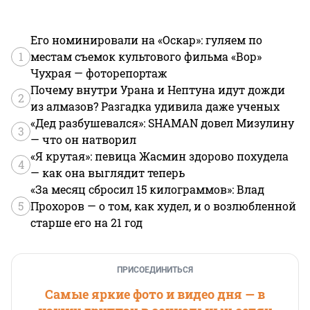
Его номинировали на «Оскар»: гуляем по
1
местам съемок культового фильма «Вор»
Чухрая — фоторепортаж
Почему внутри Урана и Нептуна идут дожди
2
из алмазов? Разгадка удивила даже ученых
«Дед разбушевался»: SHAMAN довел Мизулину
3
— что он натворил
«Я крутая»: певица Жасмин здорово похудела
4
— как она выглядит теперь
«За месяц сбросил 15 килограммов»: Влад
5
Прохоров — о том, как худел, и о возлюбленной
старше его на 21 год
ПРИСОЕДИНИТЬСЯ
Самые яркие фото и видео дня — в