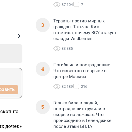
87 104
7
Теракты против мирных
3
граждан. Татьяна Ким
ответила, почему ВСУ атакует
склады Wildberries
83 385
Погибшие и пострадавшие.
4
Что известно о взрыве в
центре Москвы
82 189
216
равить
Галька била в людей,
5
пострадавших грузили в
оскоп на
скорые на лежаках. Что
происходило в Геленджике
ых дочек»
после атаки БПЛА