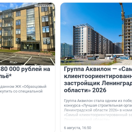
80 000 рублей на
Группа Аквилон — «Са
льё*
клиентоориентирован
застройщик Ленингра
 сданном ЖК «Образцовый
области» 2026
 купить со специальной
Группа Аквилон стала одним из поб
конкурса «Лучшая строительная орг
Ленинградской области 2026» в ном
«Самый клиентоориентированный з
Ленинградской области».
6 августа, 16:50