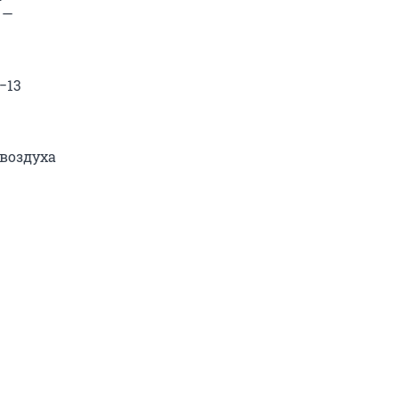
 —
−13
 воздуха