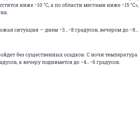
стится ниже −10 °С, а по области местами ниже −15 °С»,
ик.
ожая ситуация — днем −3…−8 градусов, вечером до −8…
ойдет без существенных осадков. С ночи температура
радусов, к вечеру поднимется до −4…−6 градусов.