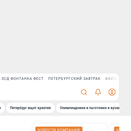
ЗСД ФОНТАНКА ФЕСТ
ПЕТЕРБУРГСКИЙ ЗАВТРАК
АФИША PLUS
и
Петербург ищет креатив
Олимпиадники и льготники в вузах СПб
НОВОСТИ КОМПАНИЙ
НОВОС