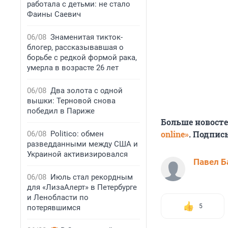
работала с детьми: не стало
Фаины Саевич
06/08
Знаменитая тикток-
блогер, рассказывавшая о
борьбе с редкой формой рака,
умерла в возрасте 26 лет
06/08
Два золота с одной
вышки: Терновой снова
победил в Париже
Больше новост
online»
. Подпис
06/08
Politico: обмен
разведданными между США и
Украиной активизировался
Павел Б
06/08
Июль стал рекордным
для «ЛизаАлерт» в Петербурге
и Ленобласти по
5
потерявшимся