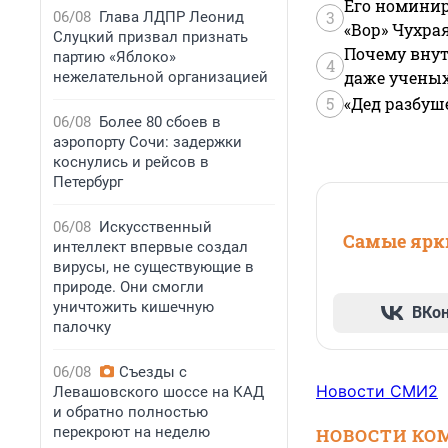
Его номинир
3
06/08
Глава ЛДПР Леонид
«Вор» Чухра
Слуцкий призвал признать
Почему внут
партию «Яблоко»
4
даже учены
нежелательной организацией
5
«Дед разбуш
06/08
Более 80 сбоев в
аэропорту Сочи: задержки
коснулись и рейсов в
Петербург
06/08
Искусственный
Самые ярки
интеллект впервые создал
вирусы, не существующие в
природе. Они смогли
уничтожить кишечную
ВКо
палочку
06/08
Съезды с
Новости СМИ2
Левашовского шоссе на КАД
и обратно полностью
перекроют на неделю
НОВОСТИ КО