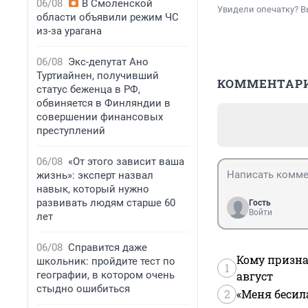
06/08
В Смоленской
Увидели опечатку? В
области объявили режим ЧС
из-за урагана
06/08
Экс-депутат Ано
Туртиайнен, получивший
КОММЕНТАР
статус беженца в РФ,
обвиняется в Финляндии в
совершении финансовых
преступлений
06/08
«От этого зависит ваша
жизнь»: эксперт назвал
навык, который нужно
развивать людям старше 60
Гость
Войти
лет
06/08
Справится даже
Кому призна
школьник: пройдите тест по
1
географии, в котором очень
август
стыдно ошибиться
2
«Меня бесил