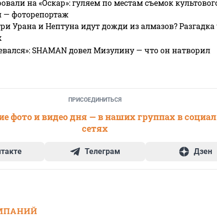
овали на «Оскар»: гуляем по местам съемок культово
я — фоторепортаж
ри Урана и Нептуна идут дожди из алмазов? Разгадка
х
евался»: SHAMAN довел Мизулину — что он натворил
ПРИСОЕДИНИТЬСЯ
е фото и видео дня — в наших группах в социа
сетях
нтакте
Телеграм
Дзен
МПАНИЙ