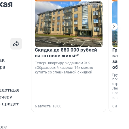
кая
е
Скидка до 880 000 рублей
Группа
на готовое жильё*
клиен
ак
застро
Теперь квартиру в сданном ЖК
ра
област
«Образцовый квартал 14» можно
купить со специальной скидкой.
Группа А
победите
строител
Ленингра
 плотные
номинац
ечеру
клиенто
застройщ
о придет
6 августа, 18:00
6 августа,
области»
рге