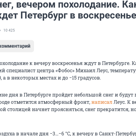
ег, вечером похолодание. Ка
ждет Петербург в воскресень
10 425
 комментарий
холодание к вечеру воскресенья ждут в Петербурге. К
й специалист центра «Фобос» Михаил Леус, температу
, а в некоторых местах и до −15 градусов.
ине дня в Петербурге пройдет небольшой снег и будут
городе отметится атмосферный фронт,
написал
Леус. К в
ой столицей начнет проясняться, снег прекратится, н
здуха в начале дня −3…−6 °С, к вечеру в Санкт-Петербу