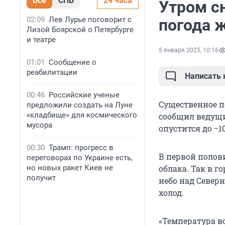
Все
СПБ
24 часа
Утром сн
02:09
Лев Лурье поговорит с
погода 
Лизой Боярской о Петербурге
и театре
5 января 2025, 10:16
01:01
Сообщение о
реабилитации
Написать
00:46
Российские ученые
Существенное по
предложили создать на Луне
«кладбище» для космического
сообщил ведущи
мусора
опустится до −10
00:30
Трамп: прогресс в
В первой полов
переговорах по Украине есть,
но новых ракет Киев не
облака. Так в 
получит
небо над Северн
холод.
«Температура во