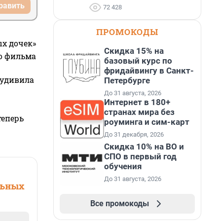
равить
72 428
ПРОМОКОДЫ
ых дочек»
Скидка 15% на
го фильма
базовый курс по
фридайвингу в Санкт-
 удивила
Петербурге
До 31 августа, 2026
Интернет в 180+
странах мира без
теперь
роуминга и сим-карт
До 31 декабря, 2026
Скидка 10% на ВО и
СПО в первый год
обучения
До 31 августа, 2026
льных
Все промокоды