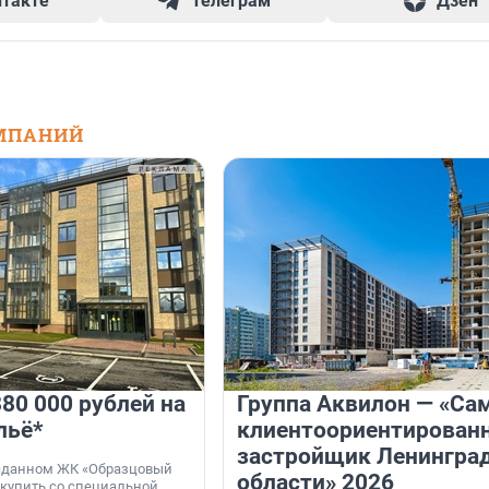
нтакте
Телеграм
Дзен
МПАНИЙ
80 000 рублей на
Группа Аквилон — «Са
льё*
клиентоориентирован
застройщик Ленингра
 сданном ЖК «Образцовый
области» 2026
 купить со специальной