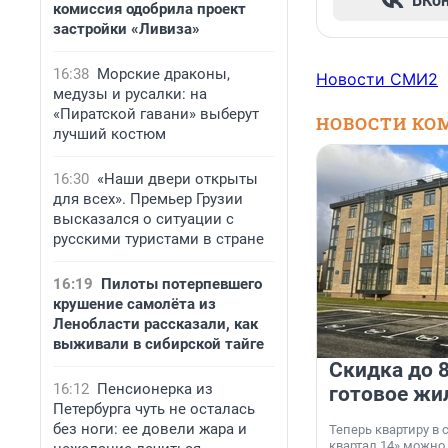
ВКо
комиссия одобрила проект
застройки «Ливиза»
16:38
Морские драконы,
Новости СМИ2
медузы и русалки: на
«Пиратской гавани» выберут
НОВОСТИ КО
лучший костюм
16:30
«Наши двери открыты
для всех». Премьер Грузии
высказался о ситуации с
русскими туристами в стране
16:19
Пилоты потерпевшего
крушение самолёта из
Ленобласти рассказали, как
выживали в сибирской тайге
Скидка до 8
16:12
Пенсионерка из
готовое жи
Петербурга чуть не осталась
без ноги: ее довели жара и
Теперь квартиру в
квартал 14» можно