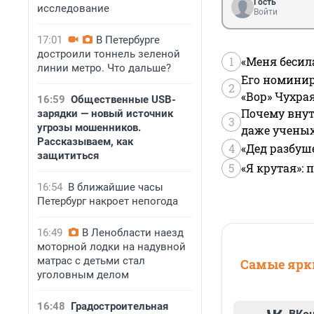
Гость
исследование
Войти
17:01
В Петербурге
достроили тоннель зеленой
1
«Меня бесил
линии метро. Что дальше?
Его номинир
2
«Вор» Чухра
16:59
Общественные USB-
Почему внут
зарядки — новый источник
3
угрозы мошенников.
даже учены
Рассказываем, как
4
«Дед разбуш
защититься
5
«Я крутая»:
16:54
В ближайшие часы
Петербург накроет непогода
16:49
В Ленобласти наезд
моторной лодки на надувной
матрас с детьми стал
Самые ярки
уголовным делом
16:48
Градостроительная