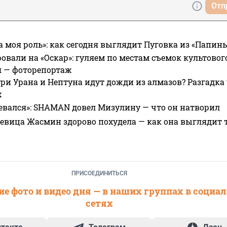
Отп
а моя роль»: как сегодня выглядит Пуговка из «Папин
овали на «Оскар»: гуляем по местам съемок культово
я — фоторепортаж
ри Урана и Нептуна идут дожди из алмазов? Разгадка
х
евался»: SHAMAN довел Мизулину — что он натворил
 певица Жасмин здорово похудела — как она выглядит 
ПРИСОЕДИНИТЬСЯ
е фото и видео дня — в наших группах в социа
сетях