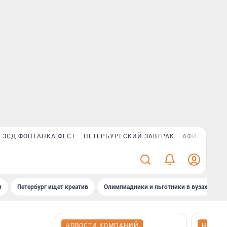
ЗСД ФОНТАНКА ФЕСТ
ПЕТЕРБУРГСКИЙ ЗАВТРАК
АФИША PLUS
и
Петербург ищет креатив
Олимпиадники и льготники в вузах СПб
НОВОСТИ КОМПАНИЙ
НОВОС