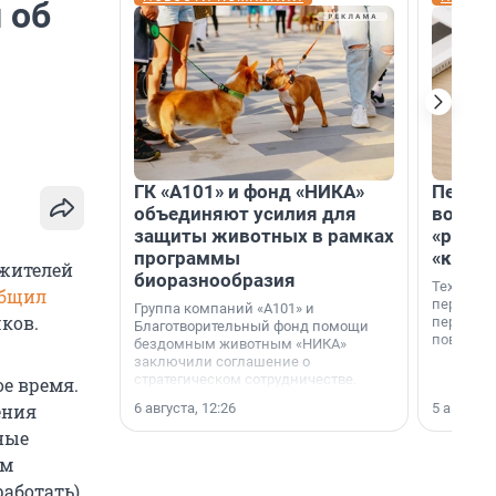
 об
ГК «А101» и фонд «НИКА»
Петер
объединяют усилия для
возвр
защиты животных в рамках
«раскл
программы
«книж
 жителей
биоразнообразия
Технолог
общил
перестае
Группа компаний «А101» и
ков.
переходи
Благотворительный фонд помощи
повседне
бездомным животным «НИКА»
заключили соглашение о
стратегическом сотрудничестве.
е время.
6 августа, 12:26
5 августа,
ения
ные
ом
аботать).