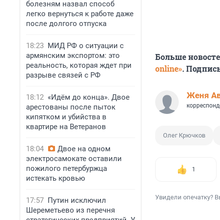
болезням назвал способ
легко вернуться к работе даже
после долгого отпуска
18:23
МИД РФ о ситуации с
армянским экспортом: это
Больше новост
реальность, которая ждет при
online»
. Подпис
разрыве связей с РФ
Женя А
18:12
«Идём до конца». Двое
корреспонд
арестованы после пыток
кипятком и убийства в
квартире на Ветеранов
Олег Крючков
18:04
Двое на одном
электросамокате оставили
пожилого петербуржца
1
истекать кровью
Увидели опечатку? В
17:57
Путин исключил
Шереметьево из перечня