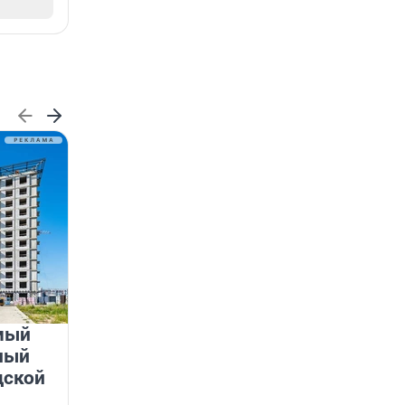
мый
«Лучший проект КРТ»
ный
Ленобласти — микрорайон
дской
«Город Звёзд»