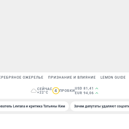
ЕРЕБРЯНОЕ ОЖЕРЕЛЬЕ
ПРИЗНАНИЕ И ВЛИЯНИЕ
LEMON GUIDE
USD 81,41
СЕЙЧАС
4
ПРОБКИ
+22°C
EUR 94,06
ователь Levrana и критика Татьяны Ким
Зачем депутаты удаляют соцсет