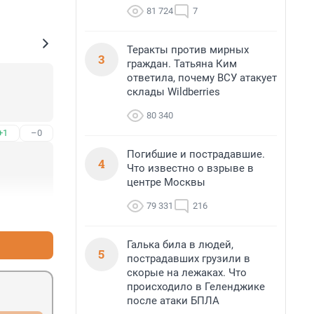
81 724
7
Теракты против мирных
3
граждан. Татьяна Ким
ответила, почему ВСУ атакует
склады Wildberries
80 340
+1
–0
Погибшие и пострадавшие.
4
Что известно о взрыве в
центре Москвы
79 331
216
+1
–0
Галька била в людей,
5
пострадавших грузили в
скорые на лежаках. Что
происходило в Геленджике
после атаки БПЛА