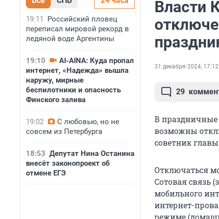
Все
СПБ
24 часа
Власти 
19:11
Российский пловец
отключе
переписал мировой рекорд в
праздни
ледяной воде Аргентины
19:10
AI-AINA: Куда пропал
31 декабря 2024, 17:12
интернет, «Надежда» вышла
наружу, мирные
беспилотники и опасность
29
коммен
Финского залива
В праздничные 
19:02
С любовью, но не
возможны отклю
совсем из Петербурга
советник главы
18:53
Депутат Нина Останина
внесёт законопроект об
Отключаться мо
отмене ЕГЭ
Сотовая связь 
мобильного инт
интернет-прова
режиме (домашн