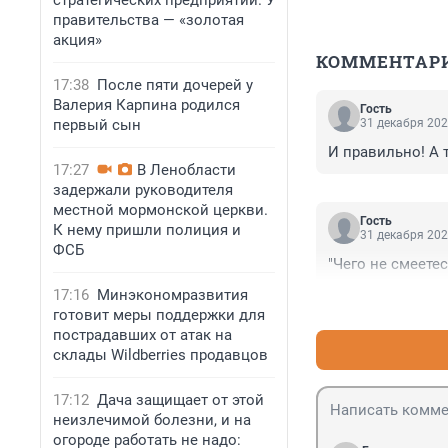
стратегических предприятий. У
правительства — «золотая
акция»
КОММЕНТАР
17:38
После пяти дочерей у
Валерия Карпина родился
Гость
первый сын
31 декабря 202
И правильно! А т
17:27
В Ленобласти
задержали руководителя
местной мормонской церкви.
Гость
К нему пришли полиция и
31 декабря 202
ФСБ
"Чего не смеетес
17:16
Минэкономразвития
готовит меры поддержки для
пострадавших от атак на
склады Wildberries продавцов
17:12
Дача защищает от этой
неизлечимой болезни, и на
огороде работать не надо: