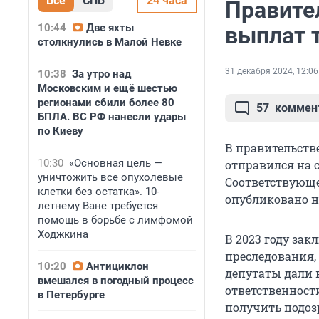
Все
СПБ
24 часа
Правите
10:44
Две яхты
выплат т
столкнулись в Малой Невке
31 декабря 2024, 12:06
10:38
За утро над
Московским и ещё шестью
регионами сбили более 80
57
коммен
БПЛА. ВС РФ нанесли удары
по Киеву
В правительств
10:30
«Основная цель —
отправился на 
уничтожить все опухолевые
Соответствующе
клетки без остатка». 10-
опубликовано на
летнему Ване требуется
помощь в борьбе с лимфомой
Ходжкина
В 2023 году за
преследования,
10:20
Антициклон
депутаты дали 
вмешался в погодный процесс
ответственности
в Петербурге
получить подоз