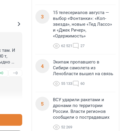
15 телесериалов августа —
3
выбор «Фонтанки»: «Коп-
звезда», новые «Тед Лассо»
и «Джек Ричер»,
«Одержимость»
62 521
27
там. И 
 т, 
Экипаж пропавшего в
ыдно 
4
Сибири самолета из
+0
–0
Ленобласти вышел на связь
55 133
60
ВСУ ударили ракетами и
5
дронами по территории
+0
–0
России. Власти регионов
сообщили о пострадавших
52 269