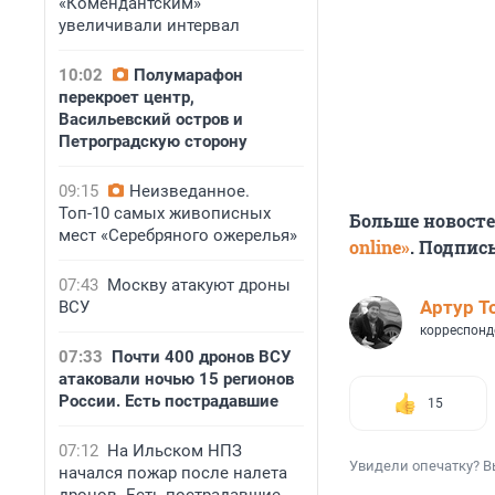
«Комендантским»
увеличивали интервал
10:02
Полумарафон
перекроет центр,
Васильевский остров и
Петроградскую сторону
09:15
Неизведанное.
Топ-10 самых живописных
Больше новост
мест «Серебряного ожерелья»
online»
. Подпис
07:43
Москву атакуют дроны
Артур Т
ВСУ
корреспонд
07:33
Почти 400 дронов ВСУ
атаковали ночью 15 регионов
России. Есть пострадавшие
15
07:12
На Ильском НПЗ
Увидели опечатку? В
начался пожар после налета