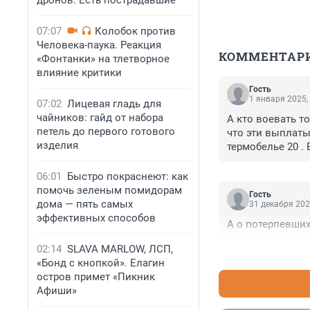
дронов. Есть пострадавшие
07:07
Колобок против
Человека-паука. Реакция
КОММЕНТАР
«Фонтанки» на тлетворное
влияние критики
Гость
1 января 2025,
07:02
Лицевая гладь для
чайников: гайд от набора
А кто воевать т
петель до первого готового
что эти выплаты 
изделия
термобелье 20 .
должно быть на
06:01
Быстро покраснеют: как
помочь зеленым помидорам
Гость
дома — пять самых
31 декабря 202
эффективных способов
А о потерпевших
02:14
SLAVA MARLOW, ЛСП,
«Бонд с кнопкой». Елагин
остров примет «Пикник
Афиши»