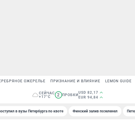
ЕРЕБРЯНОЕ ОЖЕРЕЛЬЕ
ПРИЗНАНИЕ И ВЛИЯНИЕ
LEMON GUIDE
USD 82,17
СЕЙЧАС
2
ПРОБКИ
+17°C
EUR 94,84
поступил в вузы Петербурга по квоте
Финский залив позеленел
Пете