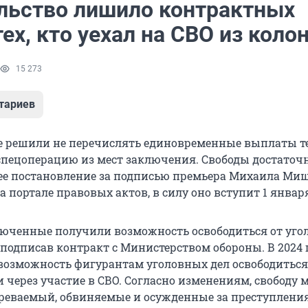
льство лишило контрактных
ех, кто уехал на СВО из коло
15 273
тариев
е решили не перечислять единовременные выплаты те
спецоперацию из мест заключения. Свободы достаточн
е постановление за подписью премьера Михаила Ми
 портале правовых актов, в силу оно вступит 1 январ
ключенные получили возможность освободиться от уго
 подписав контракт с Министерством обороны. В 2024 
возможность фигурантам уголовных дел освободиться
 через участие в СВО. Согласно изменениям, свободу 
реваемый, обвиняемые и осужденные за преступлени