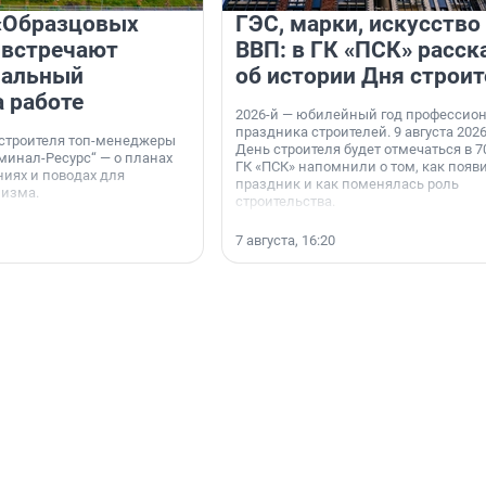
«Образцовых
ГЭС, марки, искусство
 встречают
ВВП: в ГК «ПСК» расск
нальный
об истории Дня строит
а работе
2026-й — юбилейный год профессио
праздника строителей. 9 августа 2026
 строителя топ-менеджеры
День строителя будет отмечаться в 70
минал-Ресурс“ — о планах
ГК «ПСК» напомнили о том, как появ
иях и поводах для
праздник и как поменялась роль
мизма.
строительства.
7 августа, 16:20