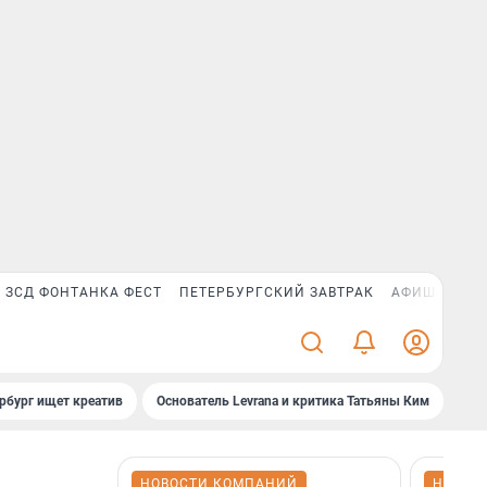
ЗСД ФОНТАНКА ФЕСТ
ПЕТЕРБУРГСКИЙ ЗАВТРАК
АФИША PLUS
рбург ищет креатив
Основатель Levrana и критика Татьяны Ким
Зач
НОВОСТИ КОМПАНИЙ
НОВОС