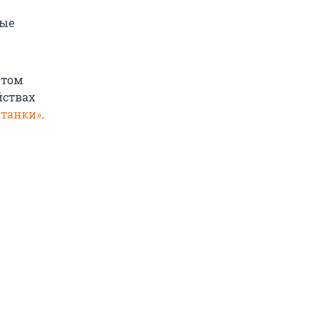
вые
 том
йствах
нтанки»
.