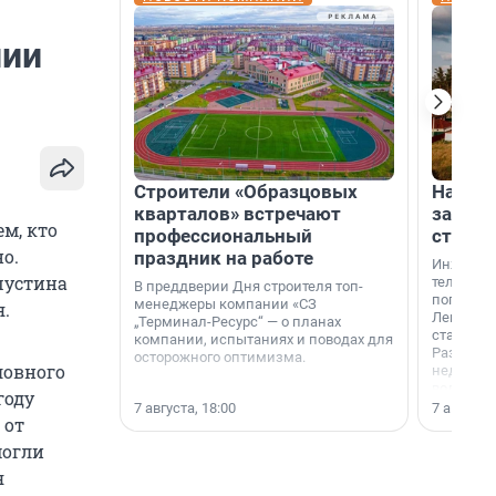
нии
Строители «Образцовых
На вод
кварталов» встречают
зарабо
м, кто
профессиональный
станци
о.
праздник на работе
Инженер
шустина
телеком-
В преддверии Дня строителя топ-
популярн
менеджеры компании «СЗ
я.
Ленингра
„Терминал-Ресурс“ — о планах
станции 
компании, испытаниях и поводах для
Раздолин
осторожного оптимизма.
ловного
недалеко
водопада
году
7 августа, 18:00
7 августа,
 от
могли
я