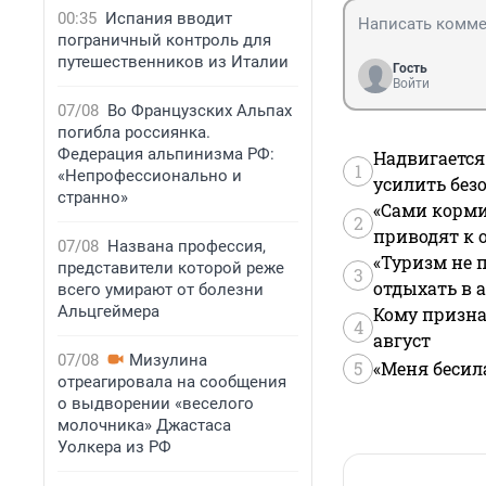
00:35
Испания вводит
пограничный контроль для
путешественников из Италии
Гость
Войти
07/08
Во Французских Альпах
погибла россиянка.
Федерация альпинизма РФ:
Надвигается
1
«Непрофессионально и
усилить без
странно»
«Сами корми
2
приводят к 
07/08
Названа профессия,
«Туризм не 
представители которой реже
3
отдыхать в а
всего умирают от болезни
Альцгеймера
Кому призна
4
август
07/08
Мизулина
5
«Меня бесил
отреагировала на сообщения
о выдворении «веселого
молочника» Джастаса
Уолкера из РФ