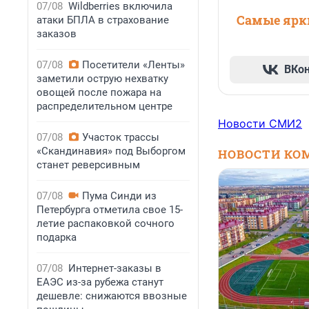
07/08
Wildberries включила
Самые ярки
атаки БПЛА в страхование
заказов
07/08
Посетители «Ленты»
ВКо
заметили острую нехватку
овощей после пожара на
распределительном центре
Новости СМИ2
07/08
Участок трассы
«Скандинавия» под Выборгом
НОВОСТИ КО
станет реверсивным
07/08
Пума Синди из
Петербурга отметила свое 15-
летие распаковкой сочного
подарка
07/08
Интернет-заказы в
ЕАЭС из-за рубежа станут
дешевле: снижаются ввозные