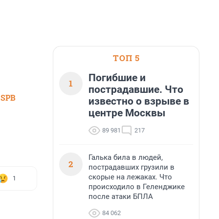
ТОП 5
Погибшие и
1
пострадавшие. Что
 SPB
известно о взрыве в
центре Москвы
89 981
217
Галька била в людей,
2
пострадавших грузили в
скорые на лежаках. Что
1
происходило в Геленджике
после атаки БПЛА
84 062