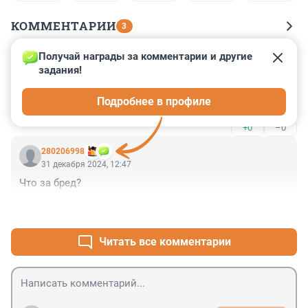
КОММЕНТАРИИ
3
Получай награды за комментарии и другие 
Гость
31 декабря 2024, 22:00
задания!
Снова отечественные неспециалисты со своими 
Подробнее в профиле
традициями поведения. 🥱
+0
–0
280206998
31 декабря 2024, 12:47
Что за бред?
+2
–0
Читать все комментарии