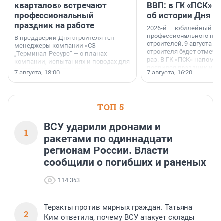
кварталов» встречают
ВВП: в ГК «ПСК» р
профессиональный
об истории Дня с
праздник на работе
2026-й — юбилейный го
профессионального пр
В преддверии Дня строителя топ-
строителей. 9 августа 2
менеджеры компании «СЗ
строителя будет отмечат
„Терминал-Ресурс“ — о планах
раз. В ГК «ПСК» напомни
компании, испытаниях и поводах для
появился праздник и к
осторожного оптимизма.
7 августа, 18:00
7 августа, 16:20
поменялась роль строит
ТОП 5
ВСУ ударили дронами и
1
ракетами по одиннадцати
регионам России. Власти
сообщили о погибших и раненых
114 363
Теракты против мирных граждан. Татьяна
2
Ким ответила, почему ВСУ атакует склады