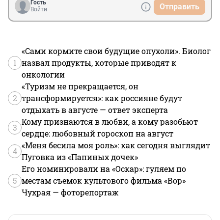
Гость
Отправить
Войти
«Сами кормите свои будущие опухоли». Биолог
1
назвал продукты, которые приводят к
онкологии
«Туризм не прекращается, он
2
трансформируется»: как россияне будут
отдыхать в августе — ответ эксперта
Кому признаются в любви, а кому разобьют
3
сердце: любовный гороскоп на август
«Меня бесила моя роль»: как сегодня выглядит
4
Пуговка из «Папиных дочек»
Его номинировали на «Оскар»: гуляем по
5
местам съемок культового фильма «Вор»
Чухрая — фоторепортаж