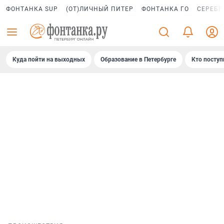
ФОНТАНКА SUP
(ОТ)ЛИЧНЫЙ ПИТЕР
ФОНТАНКА ГО
СЕРЕБР
Куда пойти на выходных
Образование в Петербурге
Кто поступ