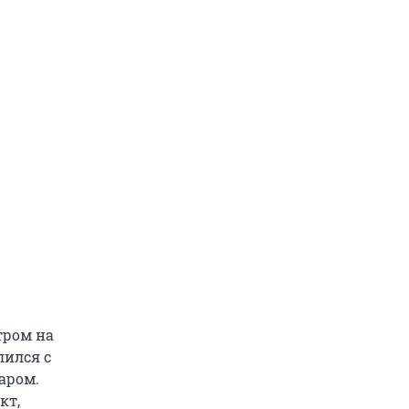
тром на
лился с
аром.
кт,