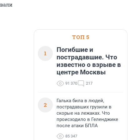
звали
ТОП 5
Погибшие и
1
пострадавшие. Что
известно о взрыве в
центре Москвы
91 370
217
Галька била в людей,
2
пострадавших грузили в
скорые на лежаках. Что
происходило в Геленджике
после атаки БПЛА
85 347