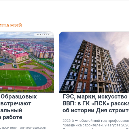
МПАНИЙ
«Образцовых
ГЭС, марки, искусство
 встречают
ВВП: в ГК «ПСК» расск
нальный
об истории Дня строит
а работе
2026-й — юбилейный год профессио
праздника строителей. 9 августа 2026
 строителя топ-менеджеры