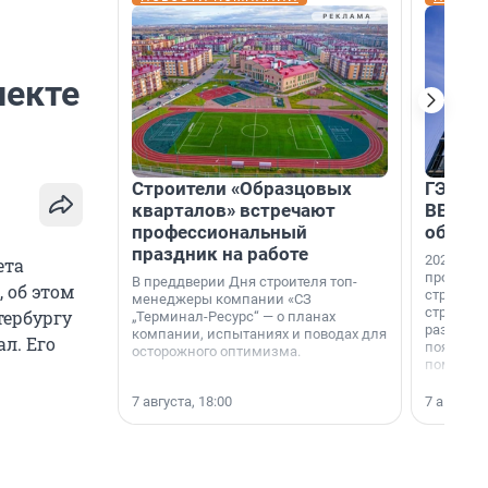
пекте
Строители «Образцовых
ГЭС, м
кварталов» встречают
ВВП: в
профессиональный
об ист
праздник на работе
2026-й —
ета
професси
В преддверии Дня строителя топ-
 об этом
строителе
менеджеры компании «СЗ
строителя
тербургу
„Терминал-Ресурс“ — о планах
раз. В ГК
компании, испытаниях и поводах для
л. Его
появился
осторожного оптимизма.
поменяла
7 августа, 18:00
7 августа,