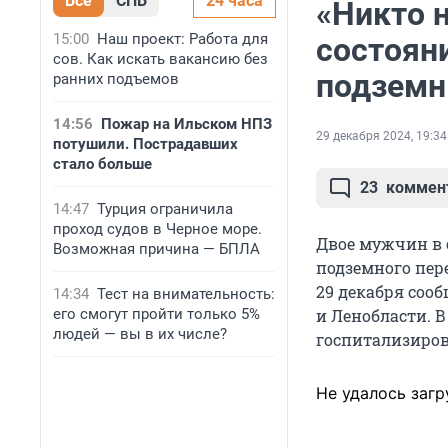
Все
СПБ
24 часа
«Никто н
15:00
Наш проект: Работа для
состоян
сов. Как искать вакансию без
подземн
ранних подъемов
14:56
Пожар на Ильском НПЗ
29 декабря 2024, 19:34
потушили. Пострадавших
стало больше
23
коммен
14:47
Турция ограничила
проход судов в Черное море.
Двое мужчин в 
Возможная причина — БПЛА
подземного пере
29 декабря соо
14:34
Тест на внимательность:
его смогут пройти только 5%
и Ленобласти. В
людей — вы в их числе?
госпитализиров
Не удалось загр