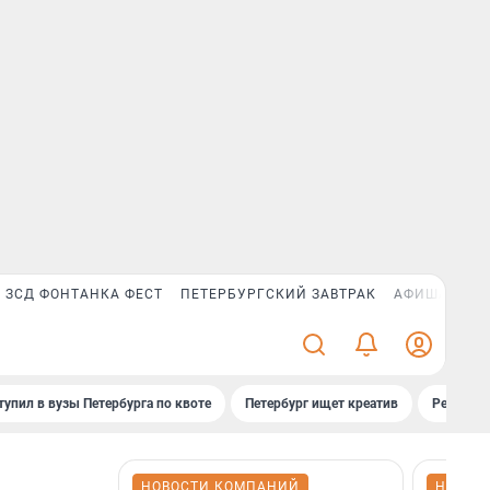
ЗСД ФОНТАНКА ФЕСТ
ПЕТЕРБУРГСКИЙ ЗАВТРАК
АФИША PLUS
тупил в вузы Петербурга по квоте
Петербург ищет креатив
Рейтинги
НОВОСТИ КОМПАНИЙ
НОВОС