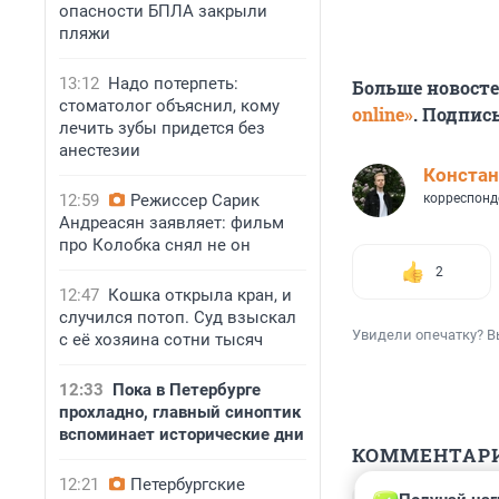
опасности БПЛА закрыли
пляжи
13:12
Надо потерпеть:
Больше новост
стоматолог объяснил, кому
online»
. Подпис
лечить зубы придется без
анестезии
Констан
12:59
Режиссер Сарик
корреспонд
Андреасян заявляет: фильм
про Колобка снял не он
2
12:47
Кошка открыла кран, и
случился потоп. Суд взыскал
Увидели опечатку? В
с её хозяина сотни тысяч
12:33
Пока в Петербурге
прохладно, главный синоптик
вспоминает исторические дни
КОММЕНТАР
12:21
Петербургские