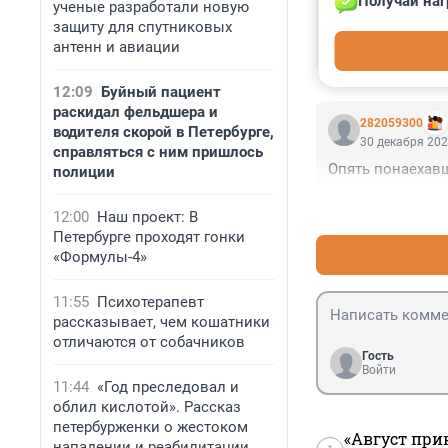
Получай наг
ученые разработали новую
Гость
1 января 2025,
защиту для спутниковых
антенн и авиации
Зачем камер по
12:09
Буйный пациент
раскидал фельдшера и
282059300
водителя скорой в Петербурге,
30 декабря 202
справляться с ним пришлось
Опять понаехав
полиции
12:00
Наш проект: В
Петербурге проходят гонки
«Формулы-4»
11:55
Психотерапевт
рассказывает, чем кошатники
отличаются от собачников
Гость
Войти
11:44
«Год преследовал и
облил кислотой». Рассказ
петербурженки о жестоком
«Август при
нападении и реабилитации