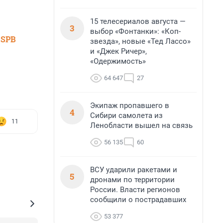
15 телесериалов августа —
3
выбор «Фонтанки»: «Коп-
 SPB
звезда», новые «Тед Лассо»
и «Джек Ричер»,
«Одержимость»
64 647
27
Экипаж пропавшего в
4
Сибири самолета из
11
Ленобласти вышел на связь
56 135
60
ВСУ ударили ракетами и
5
дронами по территории
России. Власти регионов
сообщили о пострадавших
53 377