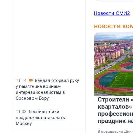
Новости СМИ2
НОВОСТИ КО
11:14
Вандал оторвал руку
у памятника воинам-
интернационалистам в
Сосновом Бору
Строители 
кварталов»
11:03
Беспилотники
профессио
продолжают атаковать
праздник н
Москву
В преддверии Дня