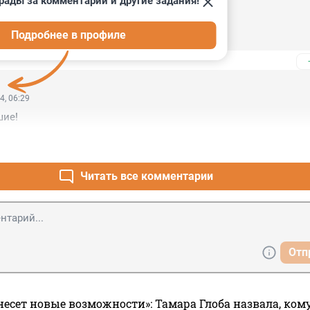
рады за комментарии и другие задания!
 14:37
Подробнее в профиле
натыкали?
4, 06:29
шие!
Читать все комментарии
Отп
несет новые возможности»: Тамара Глоба назвала, кому