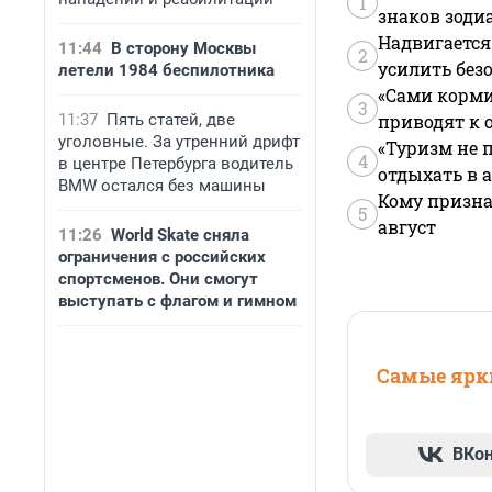
1
знаков зоди
Надвигается
11:44
В сторону Москвы
2
усилить без
летели 1984 беспилотника
«Сами корми
3
11:37
Пять статей, две
приводят к 
уголовные. За утренний дрифт
«Туризм не 
4
в центре Петербурга водитель
отдыхать в а
BMW остался без машины
Кому призна
5
август
11:26
World Skate сняла
ограничения с российских
спортсменов. Они смогут
выступать с флагом и гимном
Самые ярки
ВКо