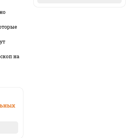
но
которые
ут
оскоп на
льных