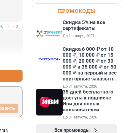
ПРОМОКОДЫ
Скидка 5% на все
+0
–0
сертификаты
До 1 января, 2027
Скидка 6 000 ₽ от 10
000 ₽, 10 000 ₽ от 15
000 ₽, 20 000 ₽ от 30
+0
–0
000 ₽ и 35 000 ₽ от 50
000 ₽ на первый и все
повторные заказы по
промокоду НАБЕРИ
До 31 августа, 2026
35 дней бесплатного
доступа к подписке
Иви для новых
равить
пользователей
До 31 августа, 2026
 из
Все промокоды