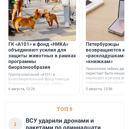
ГК «А101» и фонд «НИКА»
Петербуржцы
объединяют усилия для
возвращаются к
защиты животных в рамках
«раскладушкам» 
программы
«книжкам»
биоразнообразия
Технология гибких дисп
перестает быть нишевы
Группа компаний «А101» и
переходит в разряд вос
Благотворительный фонд помощи
повседневных решений
бездомным животным «НИКА»
заключили соглашение о
6 августа, 12:26
5 августа, 13:56
стратегическом сотрудничестве.
ТОП 5
ВСУ ударили дронами и
1
ракетами по одиннадцати