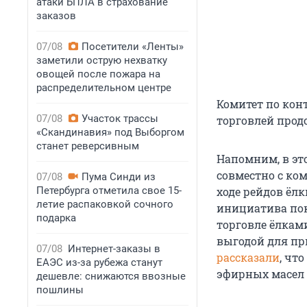
атаки БПЛА в страхование
заказов
07/08
Посетители «Ленты»
заметили острую нехватку
овощей после пожара на
распределительном центре
Комитет по кон
07/08
Участок трассы
торговлей прод
«Скандинавия» под Выборгом
станет реверсивным
Напомним, в эт
совместно с ко
07/08
Пума Синди из
Петербурга отметила свое 15-
ходе рейдов ёлк
летие распаковкой сочного
инициатива пок
подарка
торговле ёлкам
выгодой для пр
07/08
Интернет-заказы в
рассказали
, чт
ЕАЭС из-за рубежа станут
эфирных масел 
дешевле: снижаются ввозные
пошлины