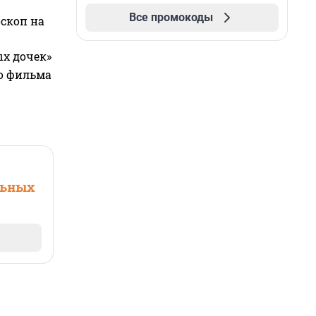
Все промокоды
оскоп на
ых дочек»
го фильма
льных