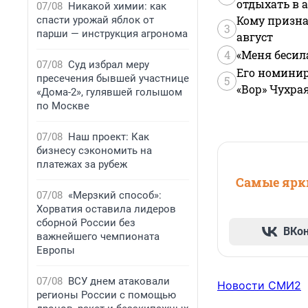
отдыхать в а
07/08
Никакой химии: как
Кому призна
спасти урожай яблок от
3
парши — инструкция агронома
август
4
«Меня бесил
07/08
Суд избрал меру
Его номинир
пресечения бывшей участнице
5
«Вор» Чухра
«Дома-2», гулявшей голышом
по Москве
07/08
Наш проект: Как
бизнесу сэкономить на
платежах за рубеж
Самые ярки
07/08
«Мерзкий способ»:
Хорватия оставила лидеров
сборной России без
ВКо
важнейшего чемпионата
Европы
07/08
ВСУ днем атаковали
Новости СМИ2
регионы России с помощью