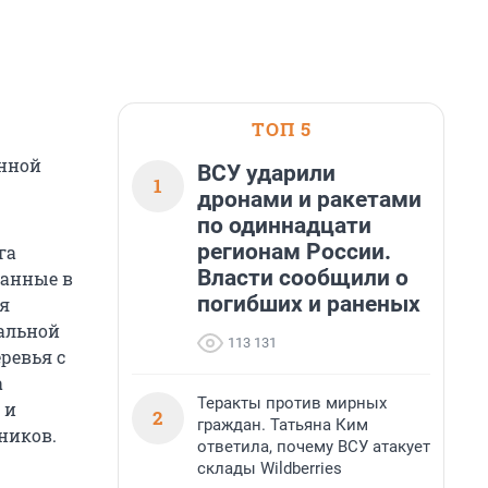
ТОП 5
онной
ВСУ ударили
1
дронами и ракетами
по одиннадцати
регионам России.
га
Власти сообщили о
анные в
погибших и раненых
ая
альной
113 131
ревья с
а
Теракты против мирных
 и
2
граждан. Татьяна Ким
ников.
ответила, почему ВСУ атакует
склады Wildberries