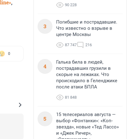
line»
,
90 228
Погибшие и пострадавшие.
3
Что известно о взрыве в
центре Москвы
87 747
216
0
Галька била в людей,
4
пострадавших грузили в
скорые на лежаках. Что
происходило в Геленджике
после атаки БПЛА
81 848
15 телесериалов августа —
5
выбор «Фонтанки»: «Коп-
звезда», новые «Тед Лассо»
и «Джек Ричер»,