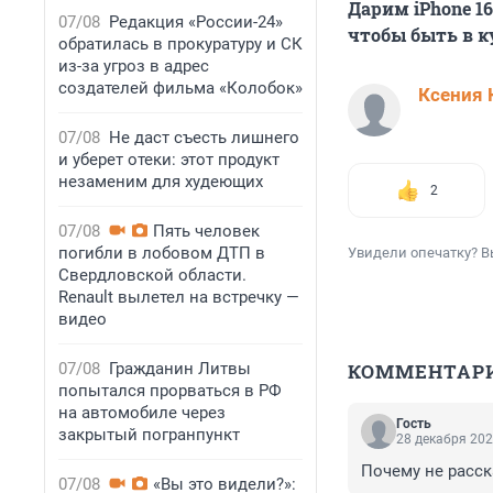
Дарим iPhone 1
07/08
Редакция «России-24»
чтобы быть в к
обратилась в прокуратуру и СК
из-за угроз в адрес
создателей фильма «Колобок»
Ксения 
07/08
Не даст съесть лишнего
и уберет отеки: этот продукт
незаменим для худеющих
2
07/08
Пять человек
погибли в лобовом ДТП в
Увидели опечатку? В
Свердловской области.
Renault вылетел на встречку —
видео
07/08
Гражданин Литвы
КОММЕНТАР
попытался прорваться в РФ
на автомобиле через
Гость
закрытый погранпункт
28 декабря 202
Почему не расск
07/08
«Вы это видели?»: