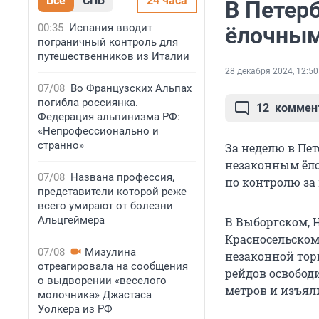
Все
СПБ
24 часа
В Петер
00:35
Испания вводит
ёлочным
пограничный контроль для
путешественников из Италии
28 декабря 2024, 12:50
07/08
Во Французских Альпах
погибла россиянка.
12
коммен
Федерация альпинизма РФ:
«Непрофессионально и
странно»
За неделю в Пет
незаконным ёлоч
07/08
Названа профессия,
по контролю за
представители которой реже
всего умирают от болезни
Альцгеймера
В Выборгском, 
Красносельском
07/08
Мизулина
незаконной торг
отреагировала на сообщения
рейдов освобод
о выдворении «веселого
метров и изъяли
молочника» Джастаса
Уолкера из РФ