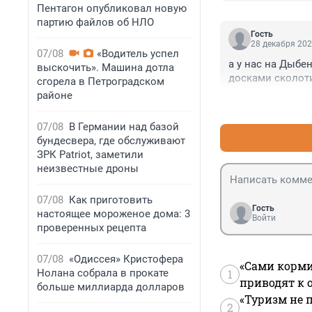
Пентагон опубликовал новую
партию файлов об НЛО
Гость
28 декабря 202
07/08
«Водитель успел
а у нас на Дыбен
выскочить». Машина дотла
досками сколоти
сгорела в Петроградском
районе
07/08
В Германии над базой
бундесвера, где обслуживают
ЗРК Patriot, заметили
неизвестные дроны
07/08
Как приготовить
Гость
настоящее мороженое дома: 3
Войти
проверенных рецепта
07/08
«Одиссея» Кристофера
«Сами корми
Нолана собрала в прокате
1
приводят к 
больше миллиарда долларов
«Туризм не 
2