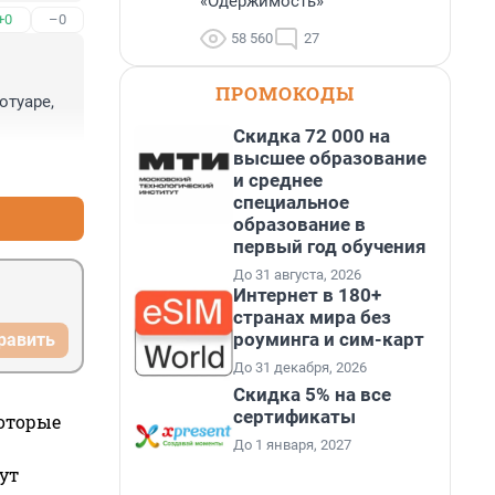
«Одержимость»
+0
–0
58 560
27
ПРОМОКОДЫ
туаре, 
Скидка 72 000 на
высшее образование
+0
–0
и среднее
специальное
образование в
первый год обучения
До 31 августа, 2026
Интернет в 180+
странах мира без
роуминга и сим-карт
равить
До 31 декабря, 2026
Скидка 5% на все
сертификаты
которые
До 1 января, 2027
ут