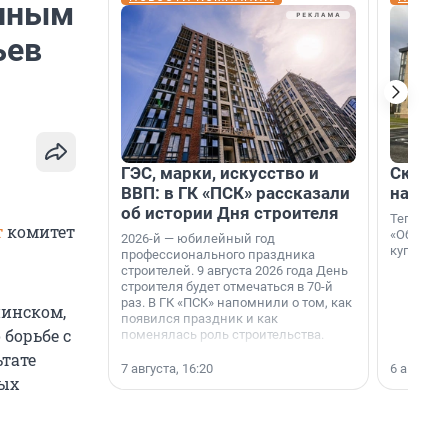
онным
ьев
ГЭС, марки, искусство и
Скидка
ВВП: в ГК «ПСК» рассказали
на гот
об истории Дня строителя
Теперь к
т
комитет
«Образцо
2026-й — юбилейный год
купить с
профессионального праздника
строителей. 9 августа 2026 года День
строителя будет отмечаться в 70-й
раз. В ГК «ПСК» напомнили о том, как
пинском,
появился праздник и как
борьбе с
поменялась роль строительства.
ьтате
7 августа, 16:20
6 августа,
ных