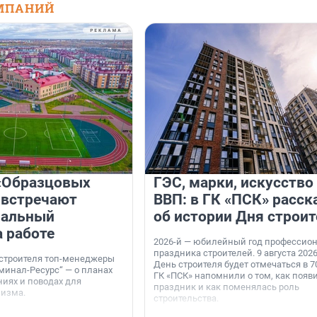
МПАНИЙ
«Образцовых
ГЭС, марки, искусство
 встречают
ВВП: в ГК «ПСК» расск
нальный
об истории Дня строит
а работе
2026-й — юбилейный год профессио
праздника строителей. 9 августа 2026
 строителя топ-менеджеры
День строителя будет отмечаться в 70
минал-Ресурс“ — о планах
ГК «ПСК» напомнили о том, как появ
иях и поводах для
праздник и как поменялась роль
мизма.
строительства.