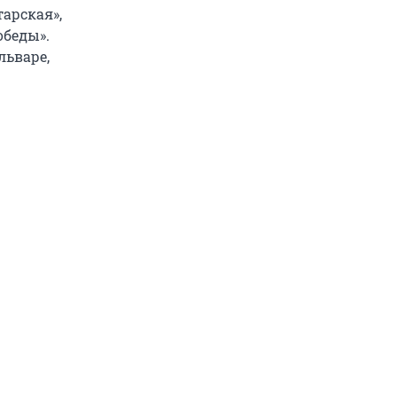
арская»,
обеды».
льваре,