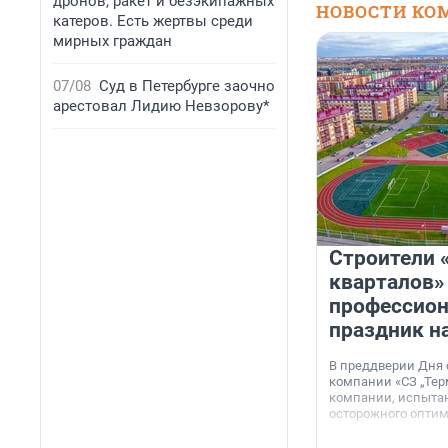
дронов, ракет и безэкипажных
НОВОСТИ КО
катеров. Есть жертвы среди
мирных граждан
07/08
Суд в Петербурге заочно
арестовал Лидию Невзорову*
Строители 
кварталов»
профессио
праздник н
В преддверии Дня
компании «СЗ „Тер
компании, испытан
осторожного опти