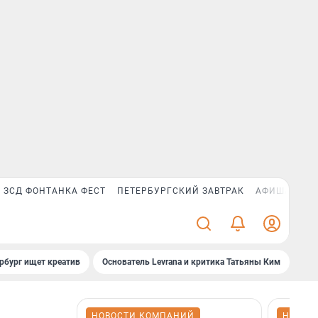
ЗСД ФОНТАНКА ФЕСТ
ПЕТЕРБУРГСКИЙ ЗАВТРАК
АФИША PLUS
рбург ищет креатив
Основатель Levrana и критика Татьяны Ким
Зач
НОВОСТИ КОМПАНИЙ
НОВОС