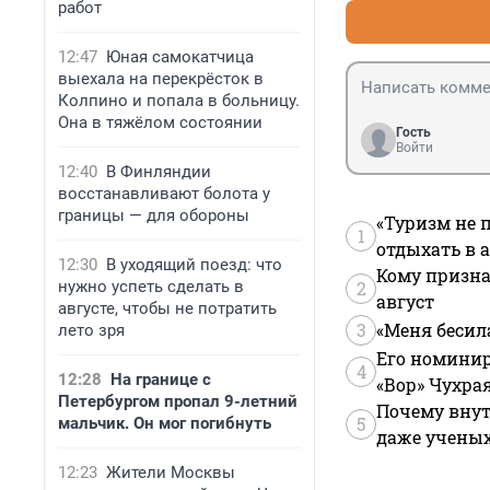
работ
12:47
Юная самокатчица
выехала на перекрёсток в
Колпино и попала в больницу.
Она в тяжёлом состоянии
Гость
Войти
12:40
В Финляндии
восстанавливают болота у
границы — для обороны
«Туризм не 
1
отдыхать в а
12:30
В уходящий поезд: что
Кому призна
нужно успеть сделать в
2
август
августе, чтобы не потратить
3
«Меня бесил
лето зря
Его номинир
4
12:28
На границе с
«Вор» Чухра
Петербургом пропал 9-летний
Почему внут
5
мальчик. Он мог погибнуть
даже учены
12:23
Жители Москвы