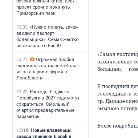
безэкипажный катер. Всех
просят срочно покинуть
Приморский парк
13:33
«Нужно понять, зачем
вводили паспорт
болельщика». Семак жестко
высказался о Fan ID
«Самая настоящ
13:27
Огромная пробка
окончательно с
скопилась на трассе «Кола»
большая», — гов
из-за аварии с фурой в
Ленобласти
В последний ден
13:23
Расходы бюджета
гололедица, а т
Петербурга в 2027 году могут
гр. Дальше син
сократиться. Смольный
зимнюю погоду
очертил предварительные
параметры
Более подробны
13:18
Новые владельцы
завода упаковки Elopak в