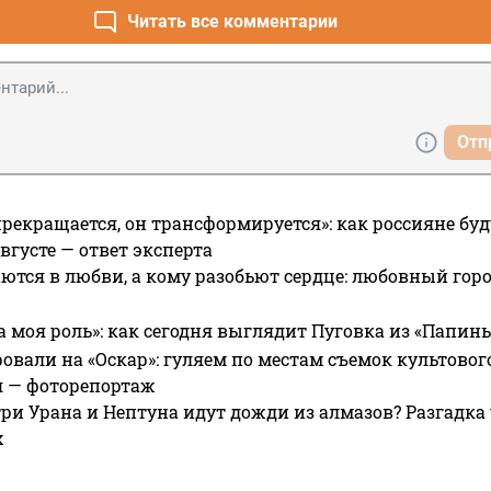
Читать все комментарии
Отп
прекращается, он трансформируется»: как россияне буд
вгусте — ответ эксперта
ются в любви, а кому разобьют сердце: любовный гор
а моя роль»: как сегодня выглядит Пуговка из «Папин
овали на «Оскар»: гуляем по местам съемок культово
я — фоторепортаж
ри Урана и Нептуна идут дожди из алмазов? Разгадка
х