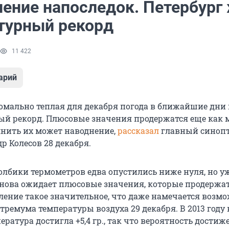
нение напоследок. Петербург
турный рекорд
11 422
арий
номально теплая для декабря погода в ближайшие дни
ый рекорд. Плюсовые значения продержатся еще как
олнить их может наводнение,
рассказал
главный синоп
р Колесов 28 декабря.
толбики термометров едва опустились ниже нуля, но у
снова ожидает плюсовые значения, которые продержат
пление такое значительное, что даже намечается возм
ремума температуры воздуха 29 декабря. В 2013 году 
ература достигла +5,4 гр., так что вероятность достиж