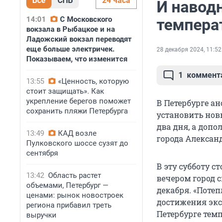
Все
СПБ
24 часа
И навод
14:01
С Московского
темпера
вокзала в Рыбацкое и на
Ладожский вокзал переводят
еще больше электричек.
28 декабря 2024, 11:52
Показываем, что изменится
1
коммент
13:55
«Ценность, которую
стоит защищать». Как
укрепление берегов поможет
В Петербурге а
сохранить пляжи Петербурга
установить нов
два дня, а доп
13:49
КАД возле
города Александ
Пулковского шоссе сузят до
сентября
В эту субботу с
13:42
Область растет
вечером город 
объемами, Петербург —
декабря. «Поте
ценами: рынок новостроек
достижения экст
региона прибавил треть
Петербурге темп
выручки