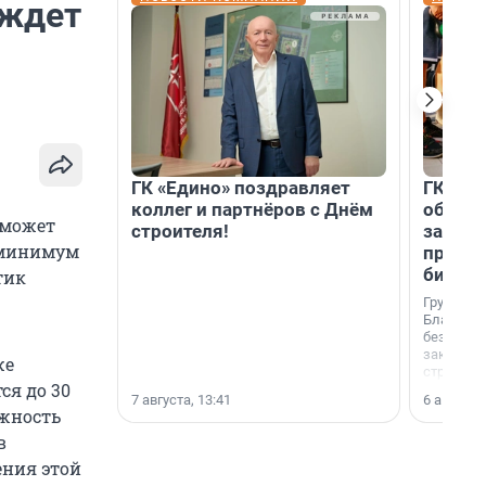
 ждет
ГК «Едино» поздравляет
ГК «А1
коллег и партнёров с Днём
объеди
 может
строителя!
защит
 минимум
прогр
биора
тик
Группа к
Благотв
бездомн
заключил
же
стратеги
ся до 30
7 августа, 13:41
6 августа,
ожность
в
ения этой