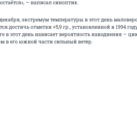
остаётся», — написал синоптик.
 декабря, экстремум температуры в этот день маловер
тся достичь отметки +5,9 гр., установленной в 1994 год
ге в этот день нависает вероятность наводнения — ци
том в его южной части сильный ветер.