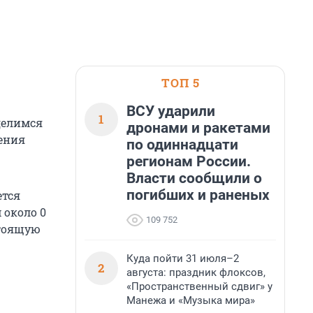
ТОП 5
ВСУ ударили
1
делимся
дронами и ракетами
нения
по одиннадцати
регионам России.
Власти сообщили о
погибших и раненых
ется
 около 0
109 752
стоящую
Куда пойти 31 июля–2
2
августа: праздник флоксов,
«Пространственный сдвиг» у
Манежа и «Музыка мира»