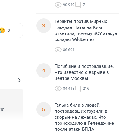
90 949
7
Теракты против мирных
3
граждан. Татьяна Ким
3
ответила, почему ВСУ атакует
склады Wildberries
86 601
Погибшие и пострадавшие.
4
Что известно о взрыве в
центре Москвы
84 418
216
Галька била в людей,
5
и 
пострадавших грузили в
скорые на лежаках. Что
происходило в Геленджике
+1
–0
после атаки БПЛА