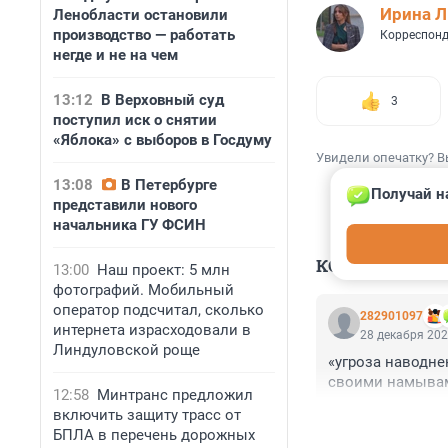
Ирина 
Ленобласти остановили
производство — работать
Корреспонд
негде и не на чем
13:12
В Верховный суд
3
поступил иск о снятии
«Яблока» с выборов в Госдуму
Увидели опечатку? В
13:08
В Петербурге
Получай н
представили нового
начальника ГУ ФСИН
КОММЕНТАР
13:00
Наш проект: 5 млн
фотографий. Мобильный
оператор подсчитал, сколько
282901097
интернета израсходовали в
28 декабря 202
Линдуловской роще
«угроза наводне
своими намывами
12:58
Минтранс предложил
включить защиту трасс от
БПЛА в перечень дорожных