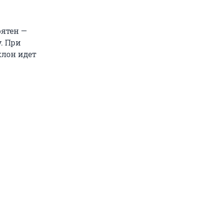
оятен —
у. При
клон идет