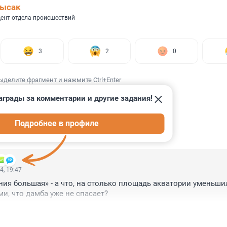
Лысак
ент отдела происшествий
3
2
0
ыделите фрагмент и нажмите Ctrl+Enter
аграды за комментарии и другие задания!
Подробнее в профиле
ИИ
1
4, 19:47
ния большая» - а что, на столько площадь акватории уменьшил
, что дамба уже не спасает?