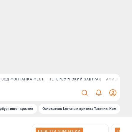
ЗСД ФОНТАНКА ФЕСТ
ПЕТЕРБУРГСКИЙ ЗАВТРАК
АФИША PLUS
рбург ищет креатив
Основатель Levrana и критика Татьяны Ким
Зач
НОВОСТИ КОМПАНИЙ
НОВОС