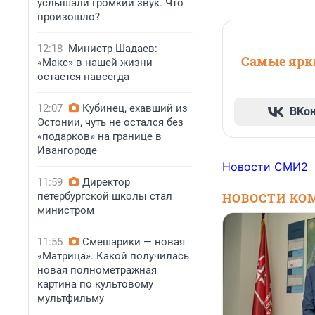
услышали громкий звук. Что
произошло?
12:18
Министр Шадаев:
Самые ярки
«Макс» в нашей жизни
остается навсегда
12:07
Кубинец, ехавший из
ВКо
Эстонии, чуть не остался без
«подарков» на границе в
Ивангороде
Новости СМИ2
11:59
Директор
петербургской школы стал
НОВОСТИ КО
министром
11:55
Смешарики — новая
«Матрица». Какой получилась
новая полнометражная
картина по культовому
мультфильму