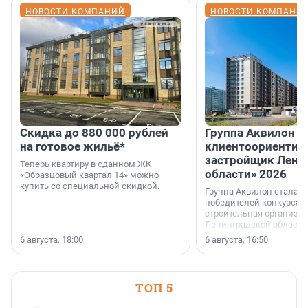
НОВОСТИ КОМПАНИЙ
НОВОСТИ КОМПАНИ
Скидка до 880 000 рублей
Группа Аквилон 
на готовое жильё*
клиентоориентир
застройщик Лени
Теперь квартиру в сданном ЖК
области» 2026
«Образцовый квартал 14» можно
купить со специальной скидкой.
Группа Аквилон стала 
победителей конкурса 
строительная организа
Ленинградской области 
номинации «Самый
6 августа, 18:00
6 августа, 16:50
клиентоориентированн
застройщик Ленинград
области».
ТОП 5