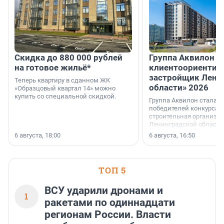
Скидка до 880 000 рублей
Группа Аквилон 
на готовое жильё*
клиентоориентир
застройщик Лени
Теперь квартиру в сданном ЖК
области» 2026
«Образцовый квартал 14» можно
купить со специальной скидкой.
Группа Аквилон стала 
победителей конкурса 
строительная организа
Ленинградской области 
номинации «Самый
6 августа, 18:00
6 августа, 16:50
клиентоориентированн
застройщик Ленинград
области».
ТОП 5
ВСУ ударили дронами и
1
ракетами по одиннадцати
регионам России. Власти