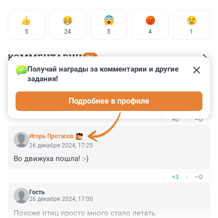
5
24
5
4
1
КОММЕНТАРИИ
26
Получай награды за комментарии и другие 
задания!
Гость
26 декабря 2024, 19:54
Подробнее в профиле
Движуха!
+0
–0
Игорь Протасов
26 декабря 2024, 17:25
Во движуха пошла! :-)
+3
–0
Гость
26 декабря 2024, 17:00
Похоже птиц просто много стало летать.