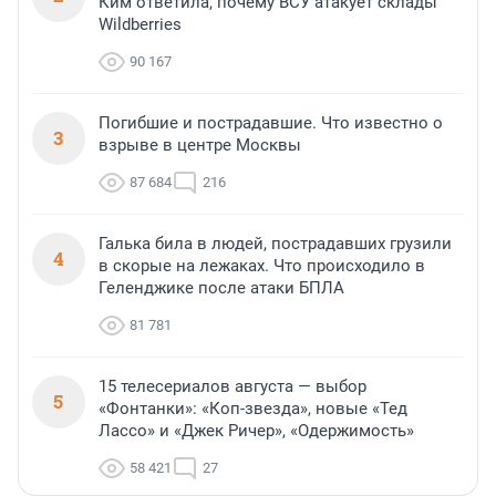
Ким ответила, почему ВСУ атакует склады
Wildberries
90 167
Погибшие и пострадавшие. Что известно о
3
взрыве в центре Москвы
87 684
216
Галька била в людей, пострадавших грузили
4
в скорые на лежаках. Что происходило в
Геленджике после атаки БПЛА
81 781
15 телесериалов августа — выбор
5
«Фонтанки»: «Коп-звезда», новые «Тед
Лассо» и «Джек Ричер», «Одержимость»
58 421
27