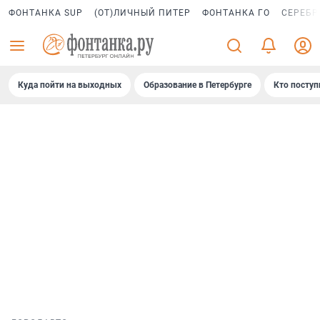
ФОНТАНКА SUP
(ОТ)ЛИЧНЫЙ ПИТЕР
ФОНТАНКА ГО
СЕРЕБР
Куда пойти на выходных
Образование в Петербурге
Кто поступ