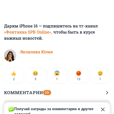
Дарим iPhone 16 — подпишитесь на тг-канал
«Фонтанка SPB Online»,
чтобы быть в курсе
важных новостей.
Яковлева Юлия
2
3
1
13
1
КОММЕНТАРИИ
25
Гость
27 декабря 2024, 00:00
Получай награды за комментарии и другие 
задания!