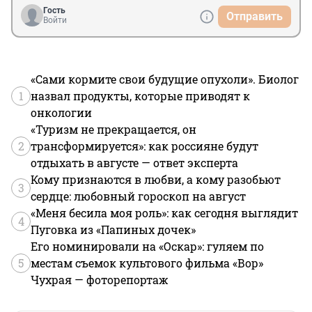
Гость
Отправить
Войти
«Сами кормите свои будущие опухоли». Биолог
1
назвал продукты, которые приводят к
онкологии
«Туризм не прекращается, он
2
трансформируется»: как россияне будут
отдыхать в августе — ответ эксперта
Кому признаются в любви, а кому разобьют
3
сердце: любовный гороскоп на август
«Меня бесила моя роль»: как сегодня выглядит
4
Пуговка из «Папиных дочек»
Его номинировали на «Оскар»: гуляем по
5
местам съемок культового фильма «Вор»
Чухрая — фоторепортаж