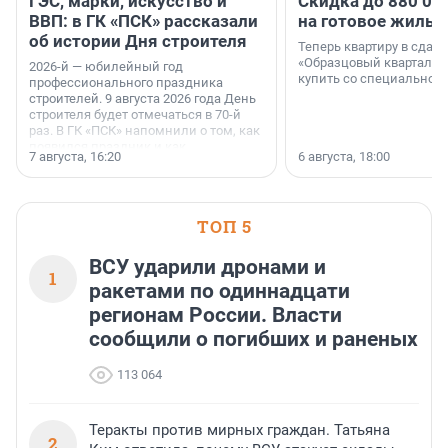
ГЭС, марки, искусство и
Скидка до 880 00
ВВП: в ГК «ПСК» рассказали
на готовое жильё
об истории Дня строителя
Теперь квартиру в сда
«Образцовый квартал 1
2026-й — юбилейный год
купить со специальной 
профессионального праздника
строителей. 9 августа 2026 года День
строителя будет отмечаться в 70-й
раз. В ГК «ПСК» напомнили о том, как
появился праздник и как
7 августа, 16:20
6 августа, 18:00
поменялась роль строительства.
ТОП 5
ВСУ ударили дронами и
1
ракетами по одиннадцати
регионам России. Власти
сообщили о погибших и раненых
113 064
Теракты против мирных граждан. Татьяна
2