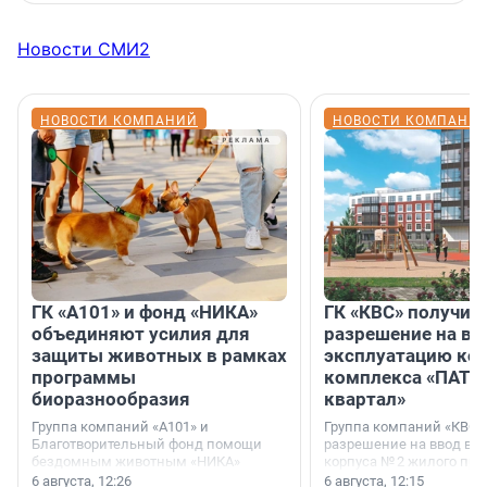
Новости СМИ2
НОВОСТИ КОМПАНИЙ
НОВОСТИ КОМПАНИ
ГК «А101» и фонд «НИКА»
ГК «КВС» получил
объединяют усилия для
разрешение на вв
защиты животных в рамках
эксплуатацию кор
программы
комплекса «ПАТИ
биоразнообразия
квартал»
Группа компаний «А101» и
Группа компаний «КВС»
Благотворительный фонд помощи
разрешение на ввод в 
бездомным животным «НИКА»
корпуса № 2 жилого про
заключили соглашение о
Уютный квартал», расп
6 августа, 12:26
6 августа, 12:15