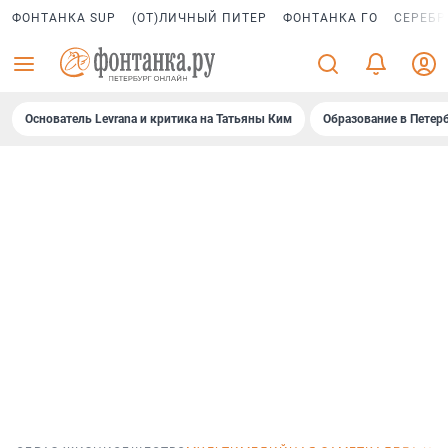
ФОНТАНКА SUP
(ОТ)ЛИЧНЫЙ ПИТЕР
ФОНТАНКА ГО
СЕРЕБР
Основатель Levrana и критика на Татьяны Ким
Образование в Петер