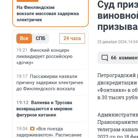
Суд при
На Финляндском
виновно
вокзале массовая задержка
электричек
призыва
Все
СПБ
24 часа
25 декабря 2024, 16:04
19:21
Финский концерн
ликвидирует российскую
66
коммен
«дочку»
Петроградский 
19:17
Пассажирам назвали
дискредитации 
причину задержки электричек
до Финляндского вокзала
«Фонтанке» в о
в 30 тысяч рубл
19:12
Валиева и Трусова
возвращаются в мировое
Административн
фигурное катание
Правоохранител
19:04
«Все поезда
телеграм-канал
задерживаются». Расписание
2022-го по 18 фе