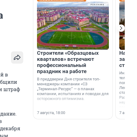
а
Строители «Образцовых
На вод
кварталов» встречают
зарабо
профессиональный
станци
праздник на работе
Инженер
й в
телеком-
В преддверии Дня строителя топ-
общили
популярн
менеджеры компании «СЗ
Ленингра
ли штраф
„Терминал-Ресурс“ — о планах
станции 
компании, испытаниях и поводах для
Раздолин
осторожного оптимизма.
недалеко
водопада
7 августа, 18:00
7 августа,
дание.
в
 декабря
ным