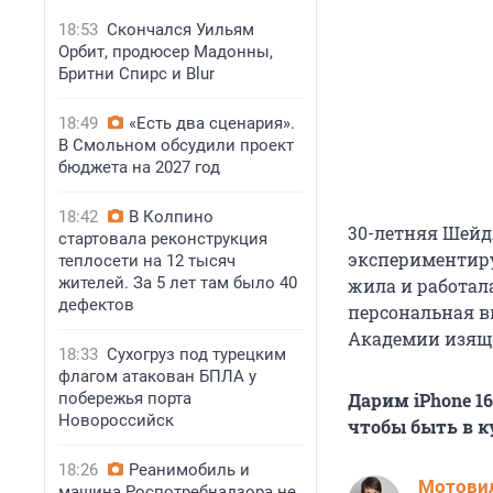
18:53
Скончался Уильям
Орбит, продюсер Мадонны,
Бритни Спирс и Blur
18:49
«Есть два сценария».
В Смольном обсудили проект
бюджета на 2027 год
18:42
В Колпино
30-летняя Шейд
стартовала реконструкция
экспериментиру
теплосети на 12 тысяч
жителей. За 5 лет там было 40
жила и работала
дефектов
персональная в
Академии изящ
18:33
Сухогруз под турецким
флагом атакован БПЛА у
побережья порта
Дарим iPhone 1
Новороссийск
чтобы быть в к
18:26
Реанимобиль и
Мотови
машина Роспотребнадзора не