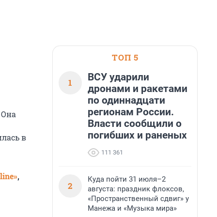
ТОП 5
ВСУ ударили
1
дронами и ракетами
по одиннадцати
регионам России.
 Она
Власти сообщили о
погибших и раненых
илась в
111 361
line»
,
Куда пойти 31 июля–2
2
августа: праздник флоксов,
«Пространственный сдвиг» у
Манежа и «Музыка мира»