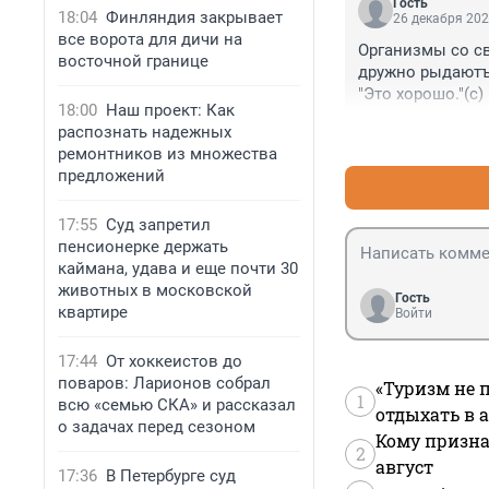
Гость
18:04
Финляндия закрывает
26 декабря 202
все ворота для дичи на
Организмы со с
восточной границе
дружно рыдаютъ
"Это хорошо."(с)
18:00
Наш проект: Как
распознать надежных
ремонтников из множества
предложений
17:55
Суд запретил
пенсионерке держать
каймана, удава и еще почти 30
животных в московской
Гость
квартире
Войти
17:44
От хоккеистов до
поваров: Ларионов собрал
«Туризм не 
1
всю «семью СКА» и рассказал
отдыхать в а
о задачах перед сезоном
Кому призна
2
август
17:36
В Петербурге суд