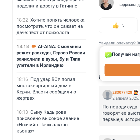
корреспонд
поделили дорогу в Гатчине
18:22
Хотите понять человека,
5
посмотрите, что он сажает на
даче: тест от психолога
Увидели опечатку? В
18:18
AI-AINA: Смольный
режет расходы, Героев России
Получай наг
зачислили в вузы, Бу и Тяпа
улетели в Ирландию
КОММЕНТАР
18:16
Под удар ВСУ попал
многоквартирный дом в
Керчи. Власти сообщили о
283077428
жертвах
2 апреля 2025,
По поводу суда- 
18:13
Сыну Кадырова
говорят ее выст
присвоено высокое звание
первые,в истори
«Нохчийн Пачхьалкхан
художница! Выст
къонах»
свои работы. Уда