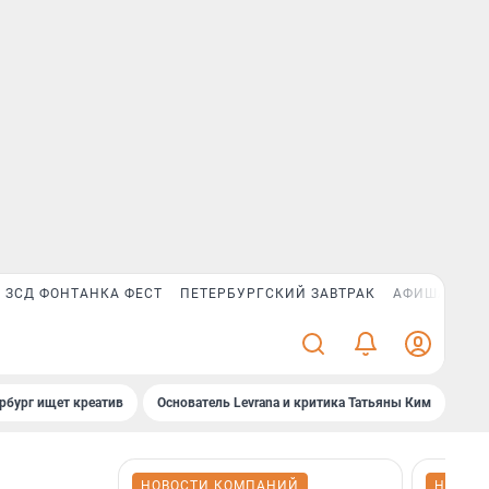
ЗСД ФОНТАНКА ФЕСТ
ПЕТЕРБУРГСКИЙ ЗАВТРАК
АФИША PLUS
рбург ищет креатив
Основатель Levrana и критика Татьяны Ким
Зач
НОВОСТИ КОМПАНИЙ
НОВОС