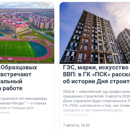
«Образцовых
ГЭС, марки, искусство
 встречают
ВВП: в ГК «ПСК» расск
нальный
об истории Дня строит
а работе
2026-й — юбилейный год профессио
праздника строителей. 9 августа 2026
 строителя топ-менеджеры
День строителя будет отмечаться в 70
минал-Ресурс“ — о планах
ГК «ПСК» напомнили о том, как появ
иях и поводах для
праздник и как поменялась роль
мизма.
строительства.
7 августа, 16:20