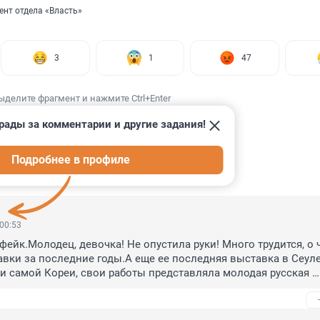
ент отдела «Власть»
3
1
47
ыделите фрагмент и нажмите Ctrl+Enter
рады за комментарии и другие задания!
Подробнее в профиле
ИИ
66
 00:53
фейк.Молодец, девочка! Не опустила руки! Много трудится, о ч
авки за последние годы.А еще ее последняя выставка в Сеуле,
и самой Кореи, свои работы представляла молодая русская 
авка проходит в настоящее время и Лена достойно представл
чи тебе и нового роста в творчестве!