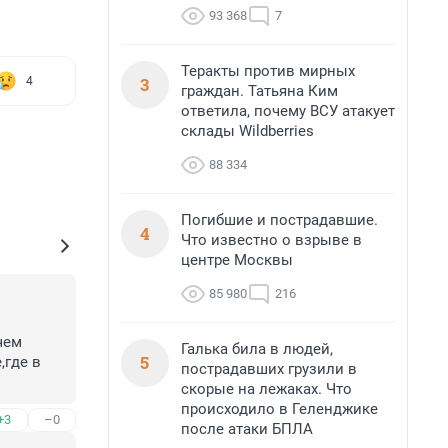
93 368
7
Теракты против мирных
3
4
граждан. Татьяна Ким
ответила, почему ВСУ атакует
склады Wildberries
88 334
Погибшие и пострадавшие.
4
Что известно о взрыве в
центре Москвы
85 980
216
ем 
Галька била в людей,
5
где в 
пострадавших грузили в
скорые на лежаках. Что
яет 
происходило в Геленджике
+3
–0
после атаки БПЛА