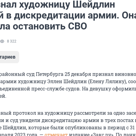
знал художницу Шейдлин
й в дискредитации армии. Он
ла остановить СВО
8 322
тариев
районный суд Петербурга 25 декабря признал виновно
армии художницу Эллен Шейдлин (Елену Лялину), со
бъединенной пресс-службе судов. На девушку оформи
ей.
ый протокол на художницу рассмотрели за одно засе
и и суд увидели дискредитацию армии в трех постах 
е Шейдлин, которые были опубликованы в период с 31
враля 2023 года, —
отмечает
издание «Закс.ру». По дан