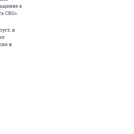
ращение к
ь СВО».
уст, в
ал
оке и