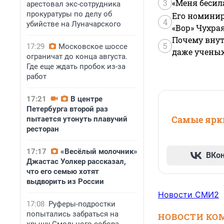
3
«Меня бесил
арестовал экс-сотрудника
прокуратуры по делу об
Его номинир
4
убийстве на Луначарского
«Вор» Чухра
Почему внут
5
17:29
Московское шоссе
даже учены
ограничат до конца августа.
Где еще ждать пробок из-за
работ
17:21
В центре
Петербурга второй раз
Самые ярки
пытается утонуть плавучий
ресторан
17:17
«Весёлый молочник»
ВКо
Джастас Уолкер рассказал,
что его семью хотят
выдворить из России
Новости СМИ2
17:08
Руферы-подростки
попытались забраться на
НОВОСТИ КО