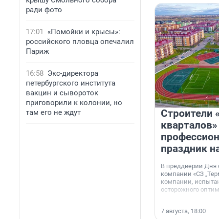
крышу Смольного собора
ради фото
17:01
«Помойки и крысы»:
российского пловца опечалил
Париж
16:58
Экс-директора
петербургского института
вакцин и сывороток
приговорили к колонии, но
Строители 
там его не ждут
кварталов»
профессио
праздник н
В преддверии Дня
компании «СЗ „Тер
компании, испытан
осторожного опти
7 августа, 18:00