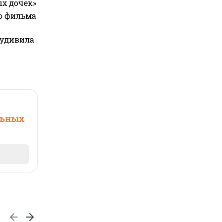
ых дочек»
го фильма
 удивила
льных