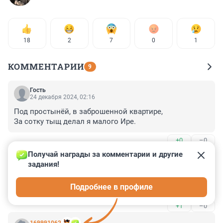
18
2
7
0
1
КОММЕНТАРИИ
9
Гость
24 декабря 2024, 02:16
Под простынёй, в заброшенной квартире,

За сотку тыщ делал я малого Ире.
+0
–0
Получай награды за комментарии и другие 
Гость
23 декабря 2024, 22:29
задания!
Квартира в центре Парижа стоит никак не меньше 
Подробнее в профиле
этой картины.
+1
–0