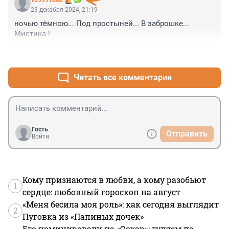
169991062
23 декабря 2024, 21:19
ночью тёмною... Под простыней... В заброшке... 

Мистика !
+0
–0
Читать все комментарии
Гость
Отправить
Войти
Кому признаются в любви, а кому разобьют
1
сердце: любовный гороскоп на август
«Меня бесила моя роль»: как сегодня выглядит
2
Пуговка из «Папиных дочек»
Его номинировали на «Оскар»: гуляем по