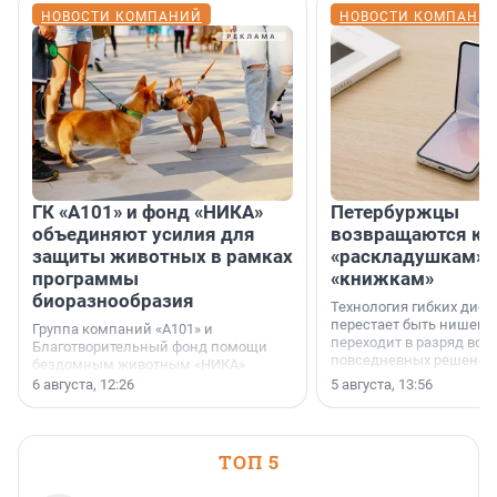
НОВОСТИ КОМПАНИЙ
НОВОСТИ КОМПАНИ
ГК «А101» и фонд «НИКА»
Петербуржцы
объединяют усилия для
возвращаются к
защиты животных в рамках
«раскладушкам» 
программы
«книжкам»
биоразнообразия
Технология гибких дисп
перестает быть нишевы
Группа компаний «А101» и
переходит в разряд вос
Благотворительный фонд помощи
повседневных решений
бездомным животным «НИКА»
заключили соглашение о
6 августа, 12:26
5 августа, 13:56
стратегическом сотрудничестве.
ТОП 5