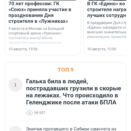
70 лет профессии: ГК
В ГК «Едино» ко 
«Союз» приняла участие в
строителя наград
праздновании Дня
лучших сотрудни
строителя в «Лужниках»
В преддверии Дня строи
«Едино» наградили сотр
9 августа в Москве на Большой
внесших значительный 
спортивной арене «Лужники»
реализацию проектов к
состоялось масштабное
торжественное мероприятие,
посвящённое 70-летию Дня
10 августа, 13:56
10 августа, 12:56
строителя.
ТОП 5
Галька била в людей,
1
пострадавших грузили в скорые
на лежаках. Что происходило в
Геленджике после атаки БПЛА
99 557
Экипаж пропавшего в Сибири самолета из