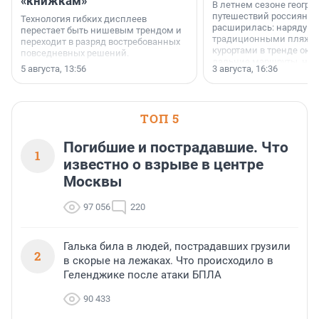
«книжкам»
В летнем сезоне геогра
путешествий россиян з
Технология гибких дисплеев
расширилась: наряду с
перестает быть нишевым трендом и
традиционными пляж
переходит в разряд востребованных
курортами в тренде ока
повседневных решений.
дальние маршруты, нап
5 августа, 13:56
3 августа, 16:36
острова Африки и Азии,
свидетельствуют данны
МегаФона.
ТОП 5
Погибшие и пострадавшие. Что
1
известно о взрыве в центре
Москвы
97 056
220
Галька била в людей, пострадавших грузили
2
в скорые на лежаках. Что происходило в
Геленджике после атаки БПЛА
90 433