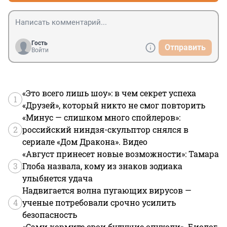
Гость
Отправить
Войти
«Это всего лишь шоу»: в чем секрет успеха
1
«Друзей», который никто не смог повторить
«Минус — слишком много спойлеров»:
2
российский ниндзя-скульптор снялся в
сериале «Дом Дракона». Видео
«Август принесет новые возможности»: Тамара
3
Глоба назвала, кому из знаков зодиака
улыбнется удача
Надвигается волна пугающих вирусов —
4
ученые потребовали срочно усилить
безопасность
«Сами кормите свои будущие опухоли». Биолог