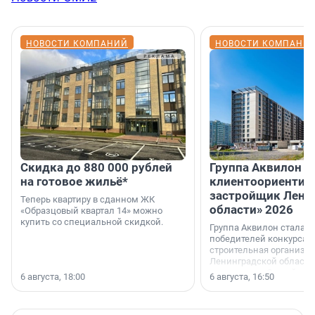
НОВОСТИ КОМПАНИЙ
НОВОСТИ КОМПАНИ
Скидка до 880 000 рублей
Группа Аквилон 
на готовое жильё*
клиентоориентир
застройщик Лени
Теперь квартиру в сданном ЖК
области» 2026
«Образцовый квартал 14» можно
купить со специальной скидкой.
Группа Аквилон стала 
победителей конкурса 
строительная организа
Ленинградской области 
номинации «Самый
6 августа, 18:00
6 августа, 16:50
клиентоориентированн
застройщик Ленинград
области».