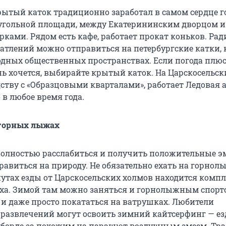
крытый каток традиционно заработал в самом сердце г
угольной площади, между Екатерининским дворцом и
ками. Рядом есть кафе, работает прокат коньков. Рад
атлений можно отправиться на петербургские катки,
дных общественных пространствах. Если погода плюс
нь хочется, выбирайте крытый каток. На Царскосельск
дству с «Образцовыми кварталами», работает Ледовая а
в любое время года.
 горных лыжах
полностью расслабиться и получить положительные э
равиться на природу. Не обязательно ехать на горно
нутах езды от Царскосельских холмов находится компл
ха. Зимой там можно заняться и горнолыжным спорто
 и даже просто покататься на ватрушках. Любители
развлечений могут освоить зимний кайтсерфинг — ез
борде за похожим на парашют воздушным змеем. Тра