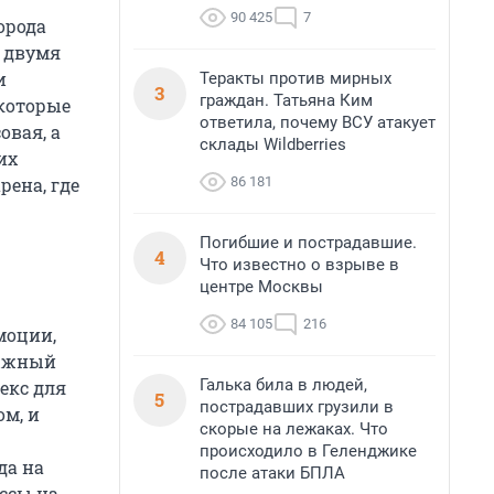
90 425
7
орода
 двумя
и
Теракты против мирных
3
граждан. Татьяна Ким
 которые
ответила, почему ВСУ атакует
овая, а
склады Wildberries
их
86 181
рена, где
Погибшие и пострадавшие.
4
Что известно о взрыве в
центре Москвы
84 105
216
моции,
лыжный
Галька била в людей,
екс для
5
пострадавших грузили в
м, и
скорые на лежаках. Что
происходило в Геленджике
да на
после атаки БПЛА
ссы на