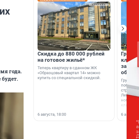
их
Скидка до 880 000 рублей
Группа
на готовое жильё*
клиен
застро
Теперь квартиру в сданном ЖК
мя года.
област
«Образцовый квартал 14» можно
купить со специальной скидкой.
 будет.
Группа А
победите
строител
Ленингра
номинац
клиенто
застройщ
6 августа, 18:00
6 августа,
области»