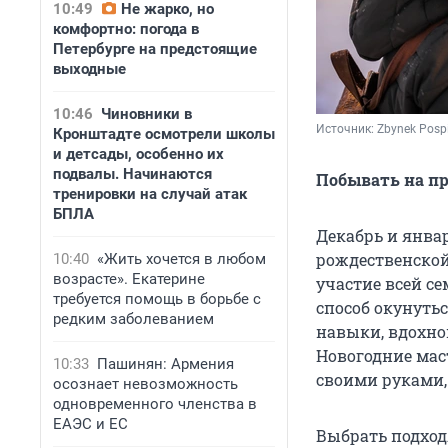
10:49
Не жарко, но
комфортно: погода в
Петербурге на предстоящие
выходные
10:46
Чиновники в
Источник: 
Zbynek Pospi
Кронштадте осмотрели школы
и детсады, особенно их
подвалы. Начинаются
Побывать на п
тренировки на случай атак
БПЛА
Декабрь и янва
рождественской
10:40
«Жить хочется в любом
возрасте». Екатерине
участие всей с
требуется помощь в борьбе с
способ окунуть
редким заболеванием
навыки, вдохно
Новогодние мас
10:33
Пашинян: Армения
своими руками, 
осознает невозможность
одновременного членства в
ЕАЭС и ЕС
Выбрать подход