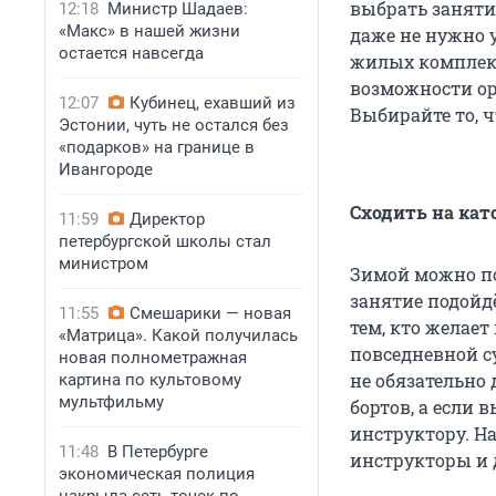
выбрать занятие
12:18
Министр Шадаев:
«Макс» в нашей жизни
даже не нужно 
остается навсегда
жилых компле
возможности орг
12:07
Кубинец, ехавший из
Выбирайте то, 
Эстонии, чуть не остался без
«подарков» на границе в
Ивангороде
Сходить на кат
11:59
Директор
петербургской школы стал
министром
Зимой можно по
занятие подойд
11:55
Смешарики — новая
тем, кто желает
«Матрица». Какой получилась
повседневной с
новая полнометражная
не обязательно 
картина по культовому
мультфильму
бортов, а если 
инструктору. Н
11:48
В Петербурге
инструкторы и 
экономическая полиция