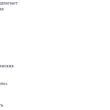
редлагают
ях
инских
ло».
ть