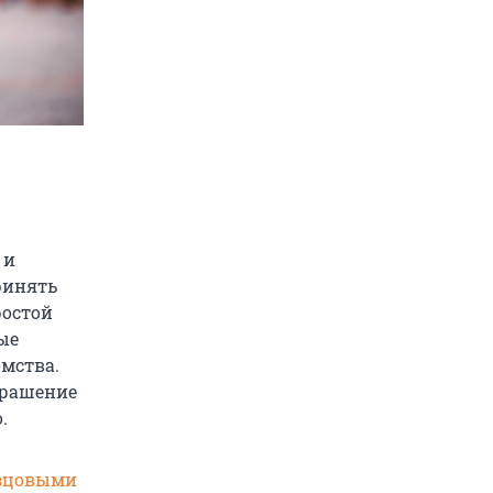
 и
ринять
ростой
ые
мства.
крашение
.
зцовыми