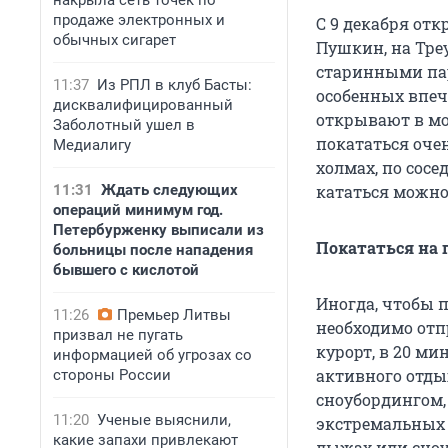
накрыла сеть точек по
продаже электронных и
С 9 декабря от
обычных сигарет
Пушкин, на Тре
старинными пар
11:37
Из РПЛ в клуб Басты:
особенных впеч
дисквалифицированный
открывают в мо
Заболотный ушел в
покататься оче
Медиалигу
холмах, по сосе
11:31
Ждать следующих
кататься можно 
операций минимум год.
Петербурженку выписали из
Покататься на
больницы после нападения
бывшего с кислотой
Иногда, чтобы 
11:26
Премьер Литвы
необходимо отп
призвал не пугать
курорт, в 20 ми
информацией об угрозах со
активного отды
стороны России
сноубордингом,
11:20
Ученые выяснили,
экстремальных 
какие запахи привлекают
лыжах или сноу