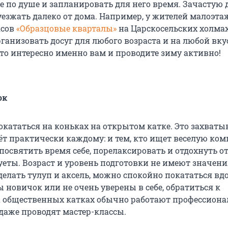
 по душе и запланировать для него время. Зачастую 
уезжать далеко от дома. Например, у жителей малоэт
ксов
«Образцовые кварталы»
на Царскосельских холмах
анизовать досуг для любого возраста и на любой вку
что интересно именно вам и проводите зиму активно!
ок
кататься на коньках на открытом катке. Это захват
ёт практически каждому: и тем, кто ищет веселую ком
 посвятить время себе, порелаксировать и отдохнуть о
уеты. Возраст и уровень подготовки не имеют значени
делать тулуп и аксель, можно спокойно покататься вд
вы новичок или не очень уверены в себе, обратиться к
а общественных катках обычно работают профессион
даже проводят мастер-классы.