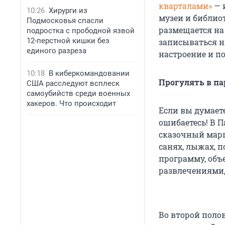
кварталами»
— 
10:26
Хирурги из
музеи и библио
Подмосковья спасли
размещается на 
подростка с прободной язвой
12-перстной кишки без
записываться н
единого разреза
настроение и п
10:18
В киберкомандовании
Прогулять в па
США расследуют всплеск
самоубийств среди военных
хакеров. Что происходит
Если вы думаете
ошибаетесь! В 
сказочный марш
санях, лыжах, 
программу, об
развлечениями, 
Во второй поло