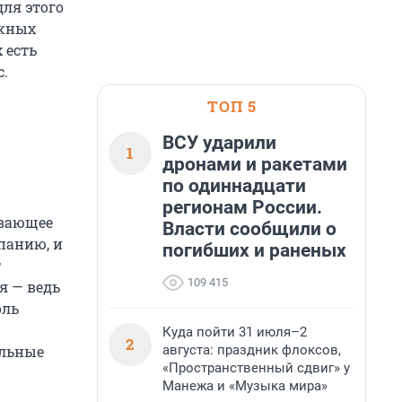
для этого
ажных
 есть
с.
ТОП 5
ВСУ ударили
1
дронами и ракетами
по одиннадцати
регионам России.
ывающее
Власти сообщили о
панию, и
погибших и раненых
т
109 415
я — ведь
оль
Куда пойти 31 июля–2
2
августа: праздник флоксов,
альные
«Пространственный сдвиг» у
Манежа и «Музыка мира»