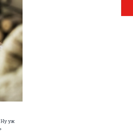
 Ну уж
ь