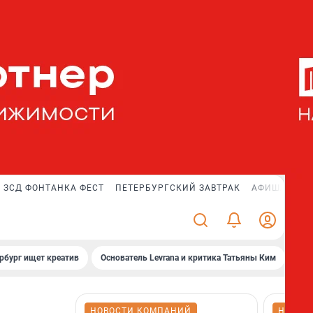
ЗСД ФОНТАНКА ФЕСТ
ПЕТЕРБУРГСКИЙ ЗАВТРАК
АФИША PLUS
рбург ищет креатив
Основатель Levrana и критика Татьяны Ким
Зач
НОВОСТИ КОМПАНИЙ
НОВОС