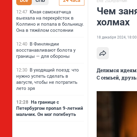
Все
СПБ
24 часа
Erid: 2SDnjc8rYMh
Чем зан
12:47
Юная самокатчица
выехала на перекрёсток в
холмах
Колпино и попала в больницу.
Она в тяжёлом состоянии
18 декабря 2024, 18:00
12:40
В Финляндии
восстанавливают болота у
границы — для обороны
Делимся идеями
12:30
В уходящий поезд: что
нужно успеть сделать в
С семьей, друз
августе, чтобы не потратить
лето зря
12:28
На границе с
Петербургом пропал 9-летний
мальчик. Он мог погибнуть