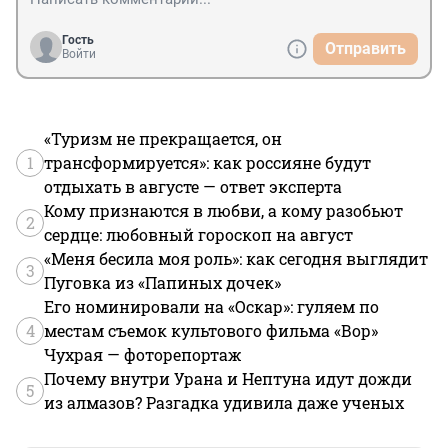
Гость
Отправить
Войти
«Туризм не прекращается, он
1
трансформируется»: как россияне будут
отдыхать в августе — ответ эксперта
Кому признаются в любви, а кому разобьют
2
сердце: любовный гороскоп на август
«Меня бесила моя роль»: как сегодня выглядит
3
Пуговка из «Папиных дочек»
Его номинировали на «Оскар»: гуляем по
4
местам съемок культового фильма «Вор»
Чухрая — фоторепортаж
Почему внутри Урана и Нептуна идут дожди
5
из алмазов? Разгадка удивила даже ученых