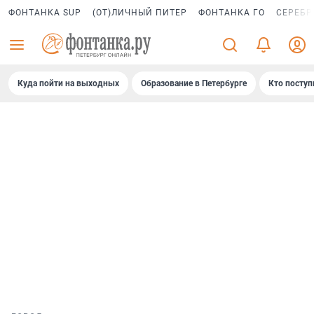
ФОНТАНКА SUP
(ОТ)ЛИЧНЫЙ ПИТЕР
ФОНТАНКА ГО
СЕРЕБР
Куда пойти на выходных
Образование в Петербурге
Кто поступ