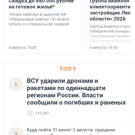
Скидка до 880 000 рублей
Группа Аквилон 
на готовое жильё*
клиентоориентир
застройщик Лени
Теперь квартиру в сданном ЖК
области» 2026
«Образцовый квартал 14» можно
купить со специальной скидкой.
Группа Аквилон стала 
победителей конкурса 
строительная организа
Ленинградской области 
номинации «Самый
6 августа, 18:00
6 августа, 16:50
клиентоориентированн
застройщик Ленинград
области».
ТОП 5
ВСУ ударили дронами и
1
ракетами по одиннадцати
регионам России. Власти
сообщили о погибших и раненых
110 287
Куда пойти 31 июля–2 августа: праздник
2