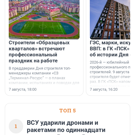
Строители «Образцовых
ГЭС, марки, искус
кварталов» встречают
ВВП: в ГК «ПСК» р
профессиональный
об истории Дня с
праздник на работе
2026-й — юбилейный го
профессионального пр
В преддверии Дня строителя топ-
строителей. 9 августа 2
менеджеры компании «СЗ
строителя будет отмечат
„Терминал-Ресурс“ — о планах
раз. В ГК «ПСК» напомни
компании, испытаниях и поводах для
появился праздник и к
осторожного оптимизма.
7 августа, 18:00
7 августа, 16:20
поменялась роль строит
ТОП 5
ВСУ ударили дронами и
1
ракетами по одиннадцати