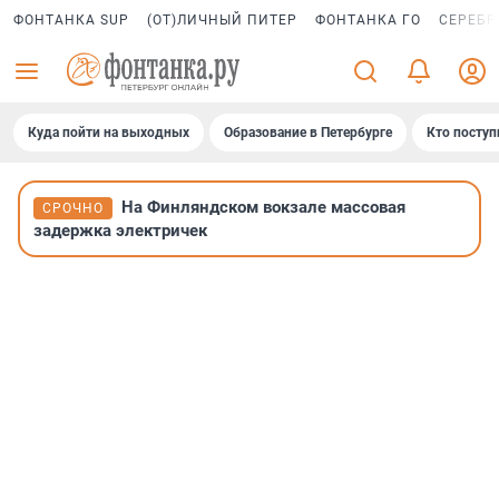
ФОНТАНКА SUP
(ОТ)ЛИЧНЫЙ ПИТЕР
ФОНТАНКА ГО
СЕРЕБР
Куда пойти на выходных
Образование в Петербурге
Кто поступ
На Финляндском вокзале массовая
СРОЧНО
задержка электричек