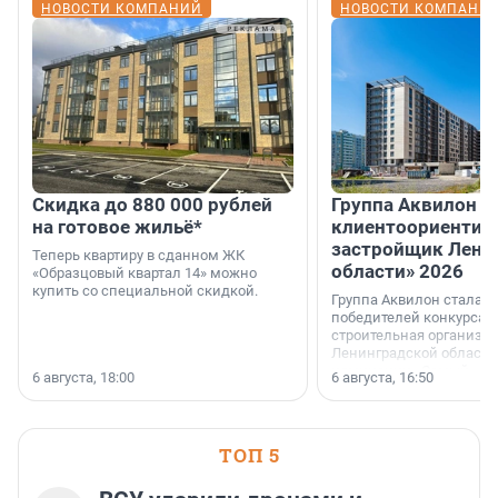
НОВОСТИ КОМПАНИЙ
НОВОСТИ КОМПАНИ
Скидка до 880 000 рублей
Группа Аквилон 
на готовое жильё*
клиентоориентир
застройщик Лени
Теперь квартиру в сданном ЖК
области» 2026
«Образцовый квартал 14» можно
купить со специальной скидкой.
Группа Аквилон стала 
победителей конкурса 
строительная организа
Ленинградской области 
номинации «Самый
6 августа, 18:00
6 августа, 16:50
клиентоориентированн
застройщик Ленинград
области».
ТОП 5