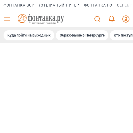
ФОНТАНКА SUP
(ОТ)ЛИЧНЫЙ ПИТЕР
ФОНТАНКА ГО
СЕРЕБР
Куда пойти на выходных
Образование в Петербурге
Кто поступ