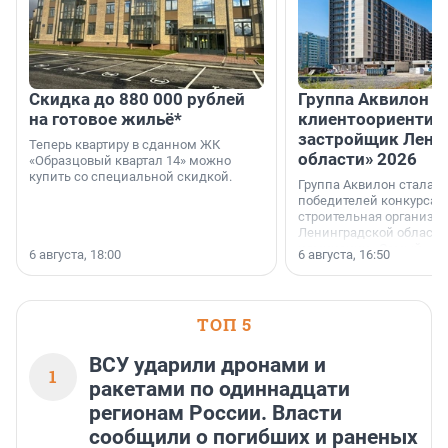
Скидка до 880 000 рублей
Группа Аквилон 
на готовое жильё*
клиентоориентир
застройщик Лени
Теперь квартиру в сданном ЖК
области» 2026
«Образцовый квартал 14» можно
купить со специальной скидкой.
Группа Аквилон стала 
победителей конкурса 
строительная организа
Ленинградской области 
номинации «Самый
6 августа, 18:00
6 августа, 16:50
клиентоориентированн
застройщик Ленинград
области».
ТОП 5
ВСУ ударили дронами и
1
ракетами по одиннадцати
регионам России. Власти
сообщили о погибших и раненых