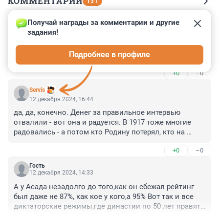
КОММЕНТАРИИ
131
Получай награды за комментарии и другие 
Гость
13 декабря 2024, 02:18
задания!
Теперь в Ростове с Витюней на содержании у 
Подробнее в профиле
россиян.
+0
–0
Servis
12 декабря 2024, 16:44
да, да, конечно. Денег за правильное интервью 
отвалили - вот она и радуется. В 1917 тоже многие 
радовались - а потом кто Родину потерял, кто на 
дереве болтался, а кто беломорканал строил. И в 90-м 
+0
–0
люди радовались... банке с бычками)) А как 
радовалось коренное население колониальных 
Гость
стран, когда англо-саксы свергали правительства их 
12 декабря 2024, 14:33
стран
А у Асада незадолго до того,как он сбежал рейтинг 
был даже не 87%, как кое у кого,а 95% Вот так и все 
диктаторские режимы,где династии по 50 лет правят 
будут свергнуты!!!