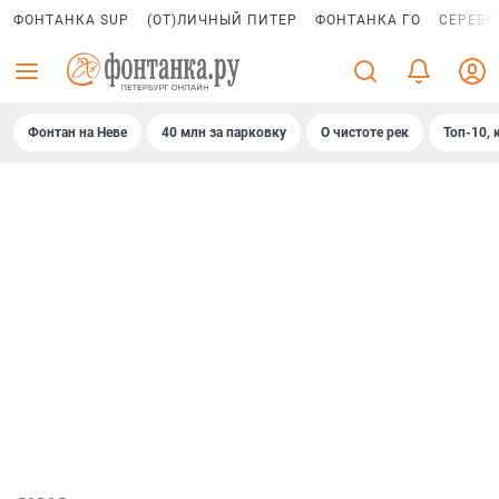
ФОНТАНКА SUP
(ОТ)ЛИЧНЫЙ ПИТЕР
ФОНТАНКА ГО
СЕРЕБР
Фонтан на Неве
40 млн за парковку
О чистоте рек
Топ-10, 