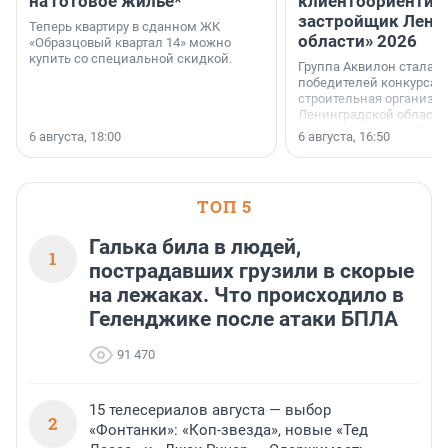
на готовое жильё*
клиентоориентир
застройщик Лени
Теперь квартиру в сданном ЖК
области» 2026
«Образцовый квартал 14» можно
купить со специальной скидкой.
Группа Аквилон стала 
победителей конкурса 
строительная организа
Ленинградской области 
номинации «Самый
6 августа, 18:00
6 августа, 16:50
клиентоориентированн
застройщик Ленинград
области».
ТОП 5
Галька била в людей,
1
пострадавших грузили в скорые
на лежаках. Что происходило в
Геленджике после атаки БПЛА
91 470
15 телесериалов августа — выбор
2
«Фонтанки»: «Коп-звезда», новые «Тед