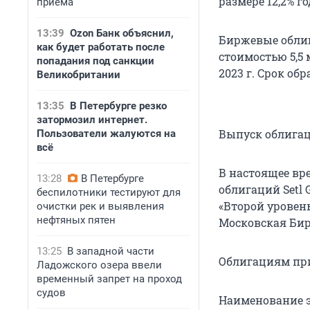
размере 12,2% г
приема
13:39
Ozon Банк объяснил,
Биржевые облиг
как будет работать после
стоимостью 5,5
попадания под санкции
2023 г. Срок об
Великобритании
13:35
В Петербурге резко
затормозил интернет.
Выпуск облигац
Пользователи жалуются на
всё
В настоящее вр
13:28
В Петербурге
облигаций Setl 
беспилотники тестируют для
«Второй уровен
очистки рек и выявления
нефтяных пятен
Московская Би
13:25
В западной части
Облигациям прис
Ладожского озера ввели
временный запрет на проход
судов
Наименование э