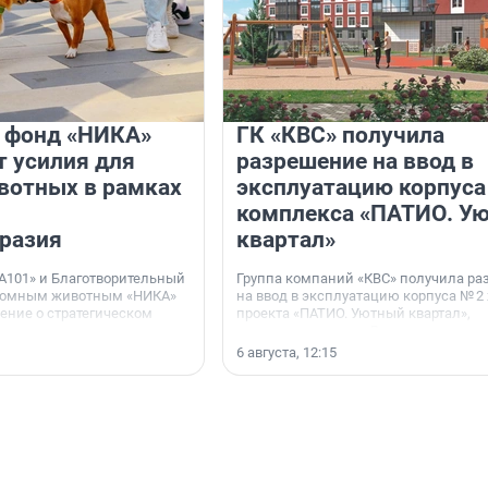
и фонд «НИКА»
ГК «КВС» получила
 усилия для
разрешение на ввод в
вотных в рамках
эксплуатацию корпуса
комплекса «ПАТИО. У
разия
квартал»
А101» и Благотворительный
Группа компаний «КВС» получила р
домным животным «НИКА»
на ввод в эксплуатацию корпуса № 2
ние о стратегическом
проекта «ПАТИО. Уютный квартал»,
расположенного во Всеволожском р
Ленинградской области.
6 августа, 12:15