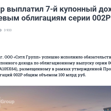
up выплатил 7-й купонный до
евым облигациям серии 002Р
3 933
 г. ООО «Сэтл Групп» успешно исполнило обязательств
упонного дохода по облигационному выпуску серии 0
0A105X64), размещенному в рамках утвержденной П
аций 002P общим объемом 100 млрд руб.