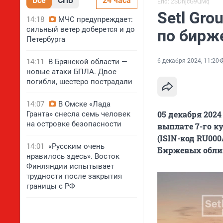
Все
СПБ
24 часа
Erid: 2SDnjcG9QMq
Setl Gro
14:18
МЧС предупреждает:
сильный ветер доберется и до
по бирж
Петербурга
14:11
В Брянской области —
6 декабря 2024, 11:20
новые атаки БПЛА. Двое
погибли, шестеро пострадали
14:07
В Омске «Лада
05 декабря 2024
Гранта» снесла семь человек
на островке безопасности
выплате 7-го к
(ISIN-код RU00
14:01
«Русским очень
Биржевых облиг
нравилось здесь». Восток
Финляндии испытывает
трудности после закрытия
границы с РФ