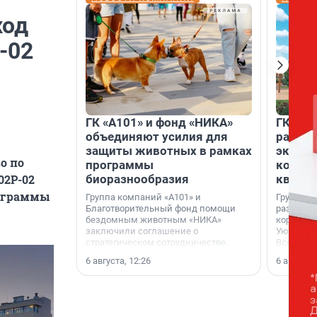
ход
-02
ГК «А101» и фонд «НИКА»
ГК «КВ
объединяют усилия для
разреш
защиты животных в рамках
эксплу
о по
программы
компл
биоразнообразия
кварта
02Р-02
рограммы
Группа компаний «А101» и
Группа к
Благотворительный фонд помощи
разрешен
бездомным животным «НИКА»
корпуса 
заключили соглашение о
Уютный к
стратегическом сотрудничестве.
Всеволо
Ленингра
6 августа, 12:26
6 августа,