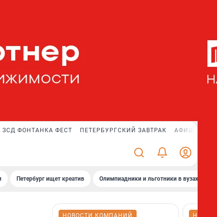
ЗСД ФОНТАНКА ФЕСТ
ПЕТЕРБУРГСКИЙ ЗАВТРАК
АФИША PLUS
и
Петербург ищет креатив
Олимпиадники и льготники в вузах СПб
НОВОСТИ КОМПАНИЙ
НОВОС