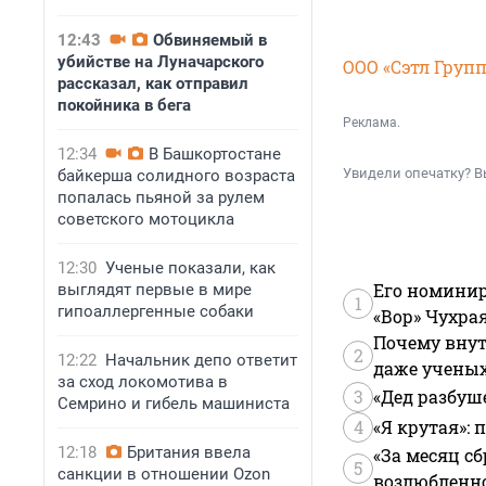
12:43
Обвиняемый в
убийстве на Луначарского
ООО «Сэтл Групп
рассказал, как отправил
покойника в бега
Реклама.
12:34
В Башкортостане
Увидели опечатку? В
байкерша солидного возраста
попалась пьяной за рулем
советского мотоцикла
12:30
Ученые показали, как
Его номинир
выглядят первые в мире
1
гипоаллергенные собаки
«Вор» Чухра
Почему внут
2
12:22
Начальник депо ответит
даже учены
за сход локомотива в
3
«Дед разбуш
Семрино и гибель машиниста
4
«Я крутая»:
12:18
Британия ввела
«За месяц сб
5
санкции в отношении Ozon
возлюбленной