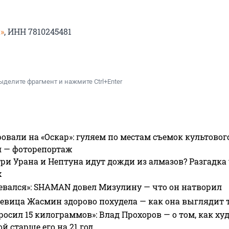
»
, ИНН 7810245481
ыделите фрагмент и нажмите Ctrl+Enter
овали на «Оскар»: гуляем по местам съемок культово
я — фоторепортаж
ри Урана и Нептуна идут дожди из алмазов? Разгадка
х
евался»: SHAMAN довел Мизулину — что он натворил
 певица Жасмин здорово похудела — как она выглядит 
росил 15 килограммов»: Влад Прохоров — о том, как худе
 старше его на 21 год