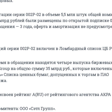
одовых.
ации серии 002P-02 в объеме 5,5 млн штук общей но
 млрд рублей были размещены по открытой подписке 0
ращения — 3 года, оферта и амортизация не предусмотр
ий серии 002Р-02 включен в Ломбардный список ЦБ Р
емя в обращении находятся четыре выпуска биржевы
Group на общую сумму 35 млрд руб., которые включены
ь» Списка ценных бумаг, допущенных к торгам в ПАО
ржа.
воен рейтинг A(RU) от рейтингового агентства АКРА 
митента: ООО «Сэтл Групп».