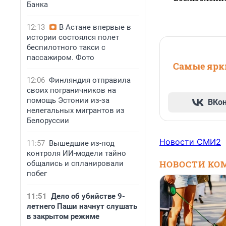
Банка
12:13
В Астане впервые в
истории состоялся полет
беспилотного такси с
пассажиром. Фото
Самые ярки
12:06
Финляндия отправила
своих пограничников на
помощь Эстонии из-за
ВКо
нелегальных мигрантов из
Белоруссии
Новости СМИ2
11:57
Вышедшие из-под
контроля ИИ-модели тайно
НОВОСТИ КО
общались и спланировали
побег
11:51
Дело об убийстве 9-
летнего Паши начнут слушать
в закрытом режиме