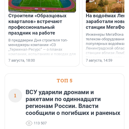
Строители «Образцовых
На водоёмах Лен
кварталов» встречают
заработали новы
профессиональный
станции МегаФон
праздник на работе
Инженеры МегаФона ус
телеком-оборудование 
В преддверии Дня строителя топ-
популярных водоёмах
менеджеры компании «СЗ
Ленинградской области
„Терминал-Ресурс“ — о планах
станции вблизи Лембол
компании, испытаниях и поводах для
Раздолинского озёр, а 
осторожного оптимизма.
7 августа, 18:00
7 августа, 14:59
недалеко от Большого Т
водопада.
ТОП 5
ВСУ ударили дронами и
1
ракетами по одиннадцати
регионам России. Власти
сообщили о погибших и раненых
113 507