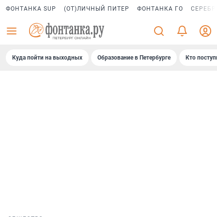
ФОНТАНКА SUP
(ОТ)ЛИЧНЫЙ ПИТЕР
ФОНТАНКА ГО
СЕРЕБР
Куда пойти на выходных
Образование в Петербурге
Кто поступ