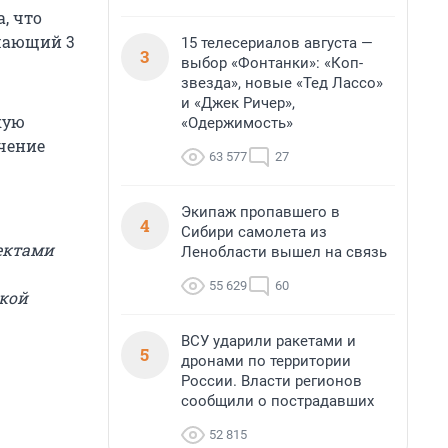
, что
ышающий 3
15 телесериалов августа —
3
выбор «Фонтанки»: «Коп-
звезда», новые «Тед Лассо»
и «Джек Ричер»,
кую
«Одержимость»
ечение
63 577
27
Экипаж пропавшего в
4
Сибири самолета из
ектами
Ленобласти вышел на связь
55 629
60
кой
ВСУ ударили ракетами и
5
дронами по территории
России. Власти регионов
сообщили о пострадавших
52 815