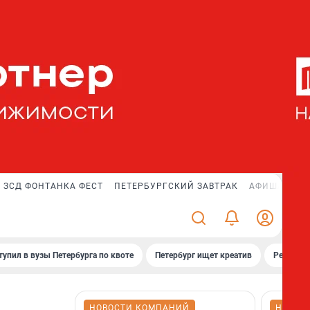
ЗСД ФОНТАНКА ФЕСТ
ПЕТЕРБУРГСКИЙ ЗАВТРАК
АФИША PLUS
тупил в вузы Петербурга по квоте
Петербург ищет креатив
Рейтинги
НОВОСТИ КОМПАНИЙ
НОВОС