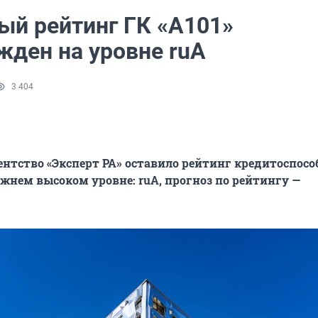
ый рейтинг ГК «А101»
жден на уровне ruA
3 404
ентство «Эксперт РА» оставило рейтинг кредитоспосо
режнем высоком уровне: ruA, прогноз по рейтингу —