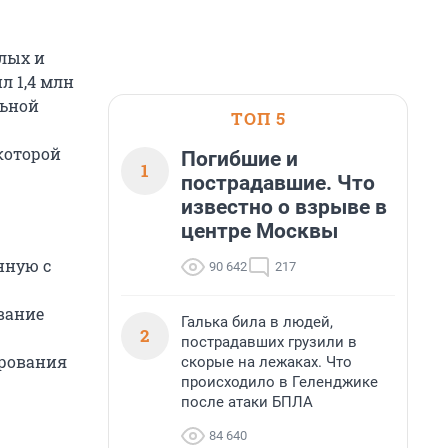
илых и
л 1,4 млн
льной
ТОП 5
которой
Погибшие и
1
пострадавшие. Что
известно о взрыве в
центре Москвы
нную с
90 642
217
вание
Галька била в людей,
2
пострадавших грузили в
ирования
скорые на лежаках. Что
происходило в Геленджике
после атаки БПЛА
84 640