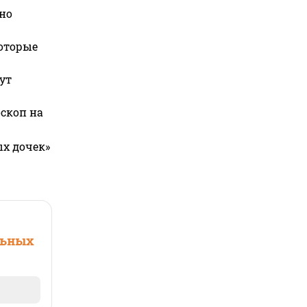
но
которые
ут
оскоп на
ых дочек»
льных