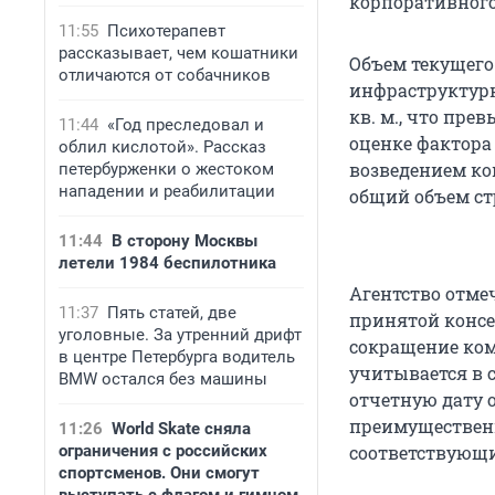
корпоративного
11:55
Психотерапевт
рассказывает, чем кошатники
Объем текущего
отличаются от собачников
инфраструктурн
кв. м., что пр
11:44
«Год преследовал и
оценке фактора
облил кислотой». Рассказ
возведением ко
петербурженки о жестоком
нападении и реабилитации
общий объем стр
11:44
В сторону Москвы
летели 1984 беспилотника
Агентство отме
11:37
Пять статей, две
принятой консе
уголовные. За утренний дрифт
сокращение ком
в центре Петербурга водитель
учитывается в с
BMW остался без машины
отчетную дату 
преимуществен
11:26
World Skate сняла
ограничения с российских
соответствующи
спортсменов. Они смогут