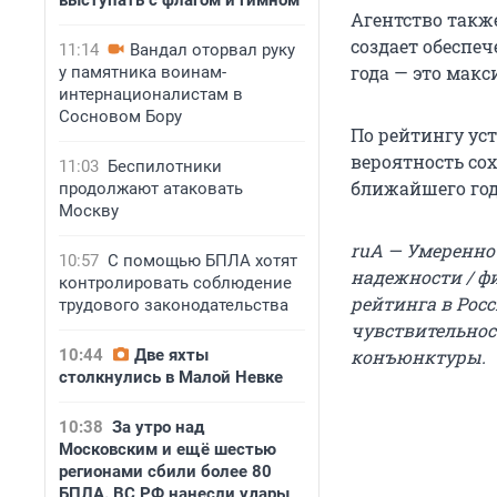
выступать с флагом и гимном
Агентство также
создает обеспе
11:14
Вандал оторвал руку
года — это мак
у памятника воинам-
интернационалистам в
Сосновом Бору
По рейтингу ус
вероятность со
11:03
Беспилотники
ближайшего год
продолжают атаковать
Москву
ruA — Умеренно
10:57
С помощью БПЛА хотят
надежности / ф
контролировать соблюдение
рейтинга в Рос
трудового законодательства
чувствительнос
10:44
Две яхты
конъюнктуры.
столкнулись в Малой Невке
10:38
За утро над
Московским и ещё шестью
регионами сбили более 80
БПЛА. ВС РФ нанесли удары