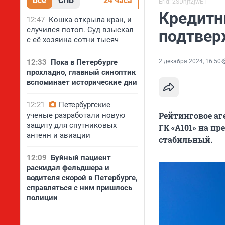
Все
СПБ
24 часа
Erid: 2SDnjf2jwET
Кредитн
12:47
Кошка открыла кран, и
случился потоп. Суд взыскал
подтвер
с её хозяина сотни тысяч
12:33
Пока в Петербурге
2 декабря 2024, 16:50
прохладно, главный синоптик
вспоминает исторические дни
12:21
Петербургские
Рейтинговое аг
ученые разработали новую
защиту для спутниковых
ГК «А101» на п
антенн и авиации
стабильный.
12:09
Буйный пациент
раскидал фельдшера и
водителя скорой в Петербурге,
справляться с ним пришлось
полиции