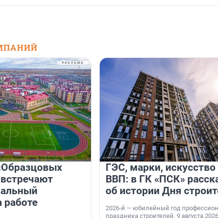
МПАНИЙ
«Образцовых
ГЭС, марки, искусство
 встречают
ВВП: в ГК «ПСК» расск
нальный
об истории Дня строит
а работе
2026-й — юбилейный год профессио
праздника строителей. 9 августа 2026