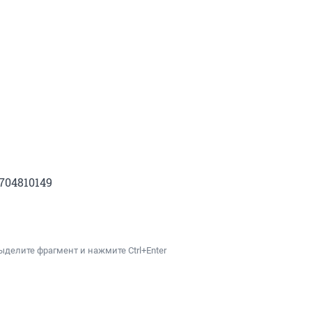
7704810149
ыделите фрагмент и нажмите Ctrl+Enter