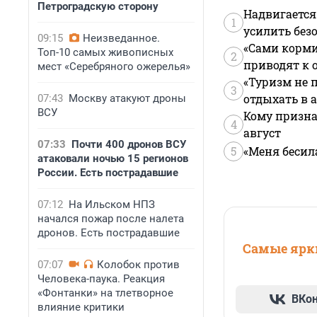
Петроградскую сторону
Надвигается
1
усилить без
09:15
Неизведанное.
«Сами корми
Топ-10 самых живописных
2
приводят к 
мест «Серебряного ожерелья»
«Туризм не 
3
отдыхать в а
07:43
Москву атакуют дроны
ВСУ
Кому призна
4
август
07:33
Почти 400 дронов ВСУ
5
«Меня бесил
атаковали ночью 15 регионов
России. Есть пострадавшие
07:12
На Ильском НПЗ
начался пожар после налета
дронов. Есть пострадавшие
Самые ярки
07:07
Колобок против
Человека-паука. Реакция
«Фонтанки» на тлетворное
ВКо
влияние критики