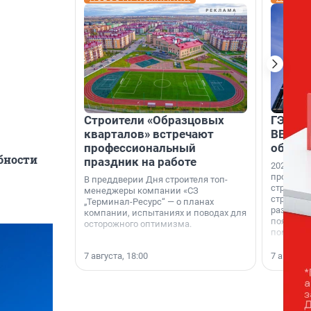
Строители «Образцовых
ГЭС, м
кварталов» встречают
ВВП: в
профессиональный
об ист
бности
праздник на работе
2026-й —
професси
В преддверии Дня строителя топ-
строителе
менеджеры компании «СЗ
строителя
„Терминал-Ресурс“ — о планах
раз. В ГК
компании, испытаниях и поводах для
появился
осторожного оптимизма.
поменяла
7 августа, 18:00
7 августа,