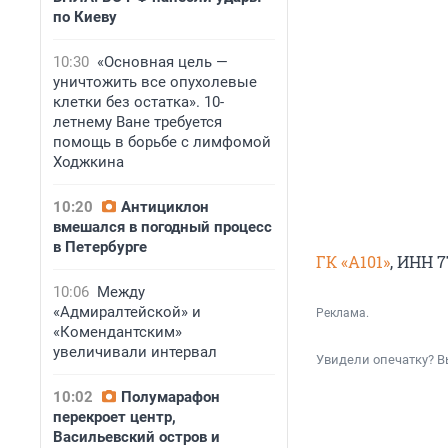
по Киеву
10:30
«Основная цель —
уничтожить все опухолевые
клетки без остатка». 10-
летнему Ване требуется
помощь в борьбе с лимфомой
Ходжкина
10:20
Антициклон
вмешался в погодный процесс
в Петербурге
ГК «А101»
, ИНН 
10:06
Между
«Адмиралтейской» и
Реклама.
«Комендантским»
увеличивали интервал
Увидели опечатку? В
10:02
Полумарафон
перекроет центр,
Васильевский остров и