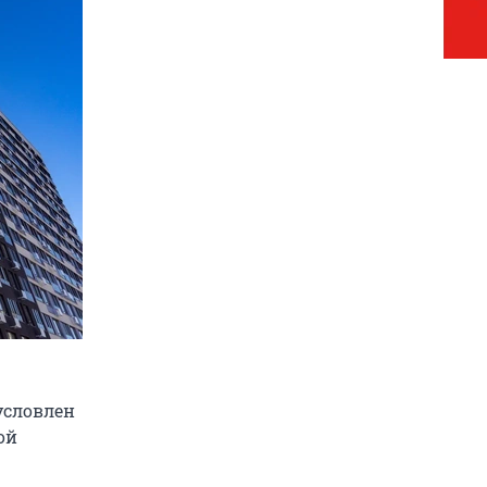
условлен
ой