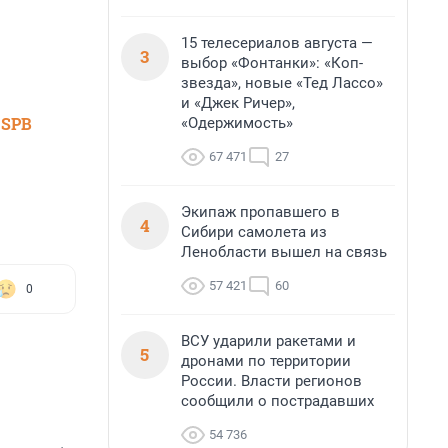
15 телесериалов августа —
3
выбор «Фонтанки»: «Коп-
звезда», новые «Тед Лассо»
и «Джек Ричер»,
 SPB
«Одержимость»
67 471
27
Экипаж пропавшего в
4
Сибири самолета из
Ленобласти вышел на связь
57 421
60
0
ВСУ ударили ракетами и
5
дронами по территории
России. Власти регионов
сообщили о пострадавших
54 736