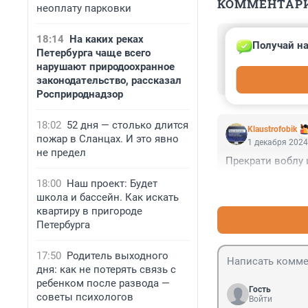
КОММЕНТАР
неоплату парковки
Гость
18:14
На каких реках
Получай на
1 декабря 2024
Петербурга чаще всего
Хорошо зоошизу 
нарушают природоохранное
со своими бобик
законодательство, рассказал
Росприроднадзор
18:02
52 дня — столько длится
Klaustrofobik
пожар в Сланцах. И это явно
1 декабря 2024
не предел
Прекрати воблу и
18:00
Наш проект: Будет
школа и бассейн. Как искать
квартиру в пригороде
Петербурга
17:50
Родитель выходного
дня: как не потерять связь с
ребенком после развода —
Гость
советы психологов
Войти