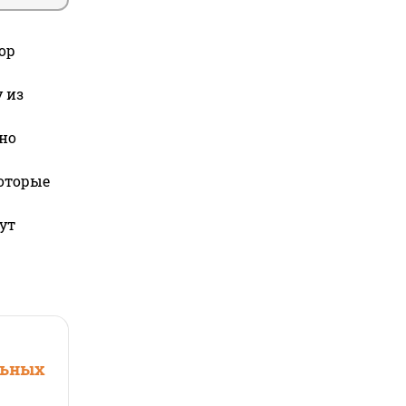
ор
 из
но
которые
ут
льных