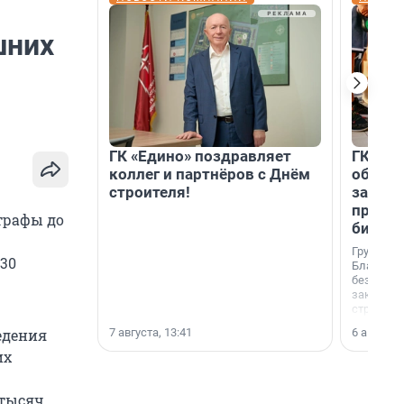
шних
ГК «Едино» поздравляет
ГК «А1
коллег и партнёров с Днём
объеди
строителя!
защит
прогр
трафы до
биора
Группа к
30
Благотв
бездомн
заключил
стратеги
7 августа, 13:41
6 августа,
едения
их
 тысяч