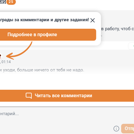
ИИ
25
грады за комментарии и другие задания!
, 11:48
бомбануло. Осталось только запустить закон в работу, чтоб с
Подробнее в профиле
ами в своих душных хатах и не высовывались.
, 01:14
 уходи, больше ничего от тебя не надо.
Читать все комментарии
Отп