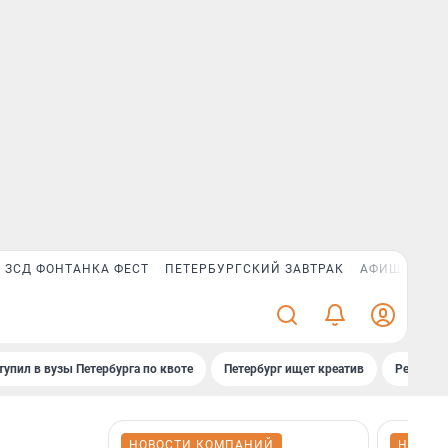
ЗСД ФОНТАНКА ФЕСТ
ПЕТЕРБУРГСКИЙ ЗАВТРАК
АФИША PLUS
тупил в вузы Петербурга по квоте
Петербург ищет креатив
Рейтинги
НОВОСТИ КОМПАНИЙ
НОВОС