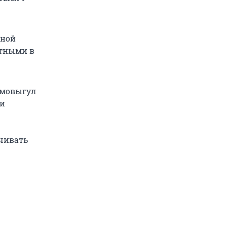
ьной
отными в
самовыгул
 и
ечивать