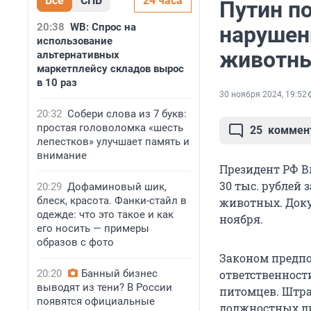
Все
СПБ
24 часа
Путин по
20:38
WB: Спрос на
нарушен
использование
животн
альтернативных
маркетплейсу складов вырос
в 10 раз
30 ноября 2024, 19:52
20:32
Собери слова из 7 букв:
простая головоломка «шесть
25
коммен
лепестков» улучшает память и
внимание
Президент РФ 
30 тыс. рублей
20:29
Дофаминовый шик,
блеск, красота. Фанки-стайл в
животных. Доку
одежде: что это такое и как
ноября.
его носить — примеры
образов с фото
Законом предпо
20:20
Банный бизнес
ответственност
выводят из тени? В России
питомцев. Штраф
появятся официальные
должностных лиц