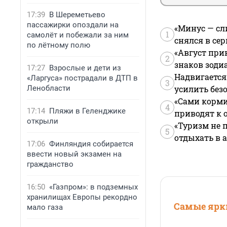
17:39
В Шереметьево
пассажирки опоздали на
«Минус — сл
1
самолёт и побежали за ним
снялся в се
по лётному полю
«Август при
2
знаков зоди
17:27
Взрослые и дети из
Надвигается
«Ларгуса» пострадали в ДТП в
3
Ленобласти
усилить без
«Сами корми
4
17:14
Пляжи в Геленджике
приводят к 
открыли
«Туризм не 
5
отдыхать в а
17:06
Финляндия собирается
ввести новый экзамен на
гражданство
16:50
«Газпром»: в подземных
хранилищах Европы рекордно
Самые ярки
мало газа