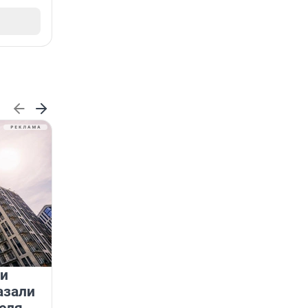
 и
На водоёмах Ленобласти
азали
заработали новые базовые