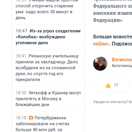
18:59
Ученые нашли простой
Федерального з
способ отсрочить старение
ума: надо всего 30 минут в
внесении измен
день
Федерации».
18:47
Из-за угроз создателям
Больше новост
«Колобка» возбуждено
уголовное дело
online»
. Подпис
18:41
Рязанскую учительницу
Вячесл
приняли за закладчицу. Дело
Выпускающ
возбудили из-за сломанной
руки, но спустя год его
прекратили
17
18:30
Уиткофф и Кушнер могут
прилететь в Москву в
Увидели опечатку? В
ближайшие дни
18:18
Петербурженке
заблокировали на счетах
больше 40 млн руб. за