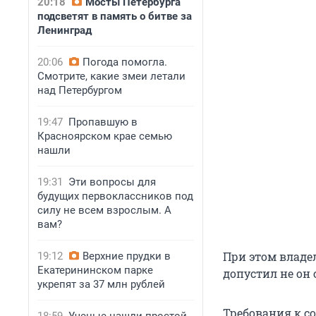
20:18
Мосты Петербурга
подсветят в память о битве за
Ленинград
20:06
Погода помогла.
Смотрите, какие змеи летали
над Петербургом
19:47
Пропавшую в
Красноярском крае семью
нашли
19:31
Эти вопросы для
будущих первоклассников под
силу не всем взрослым. А
вам?
При этом владе
19:12
Верхние прудки в
Екатерининском парке
допустил не он 
укрепят за 37 млн рублей
Требования к 