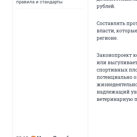
правила и стандарты
рублей.
Составлять про
власти, которы
регионе.
Законопроект ко
или выгуливает
спортивных пло
потенциально о
жизнедеятельно
надлежащий ухо
ветеринарную 