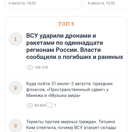
номинации «Самый
6 августа, 18:00
6 августа, 16:50
клиентоориентированн
застройщик Ленинград
области».
ТОП 5
ВСУ ударили дронами и
1
ракетами по одиннадцати
регионам России. Власти
сообщили о погибших и раненых
106 318
Куда пойти 31 июля–2 августа: праздник
2
флоксов, «Пространственный сдвиг» у
Манежа и «Музыка мира»
84 969
7
Теракты против мирных граждан. Татьяна
3
Ким ответила, почему ВСУ атакует склады