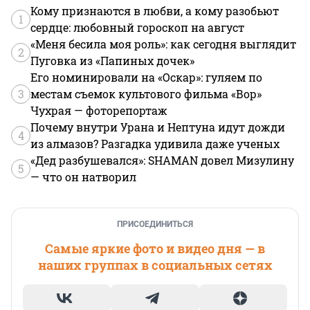
Кому признаются в любви, а кому разобьют
1
сердце: любовный гороскоп на август
«Меня бесила моя роль»: как сегодня выглядит
2
Пуговка из «Папиных дочек»
Его номинировали на «Оскар»: гуляем по
3
местам съемок культового фильма «Вор»
Чухрая — фоторепортаж
Почему внутри Урана и Нептуна идут дожди
4
из алмазов? Разгадка удивила даже ученых
«Дед разбушевался»: SHAMAN довел Мизулину
5
— что он натворил
ПРИСОЕДИНИТЬСЯ
Самые яркие фото и видео дня — в
наших группах в социальных сетях