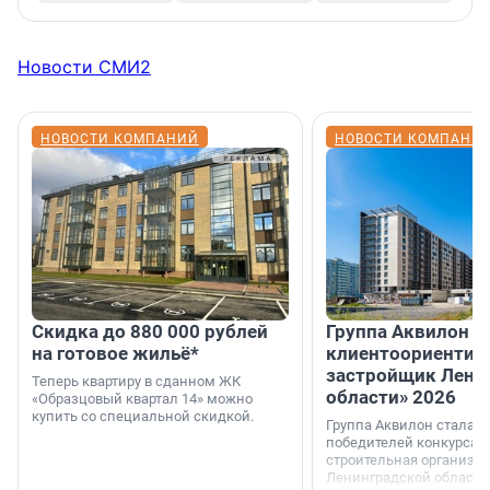
Новости СМИ2
НОВОСТИ КОМПАНИЙ
НОВОСТИ КОМПАНИ
Скидка до 880 000 рублей
Группа Аквилон 
на готовое жильё*
клиентоориентир
застройщик Лени
Теперь квартиру в сданном ЖК
области» 2026
«Образцовый квартал 14» можно
купить со специальной скидкой.
Группа Аквилон стала 
победителей конкурса 
строительная организа
Ленинградской области 