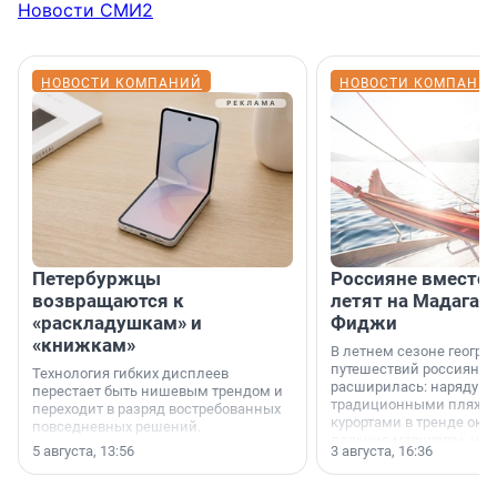
Новости СМИ2
НОВОСТИ КОМПАНИЙ
НОВОСТИ КОМПАНИ
Петербуржцы
Россияне вместо
возвращаются к
летят на Мадагас
«раскладушкам» и
Фиджи
«книжкам»
В летнем сезоне геогра
путешествий россиян з
Технология гибких дисплеев
расширилась: наряду с
перестает быть нишевым трендом и
традиционными пляж
переходит в разряд востребованных
курортами в тренде ока
повседневных решений.
дальние маршруты, нап
5 августа, 13:56
3 августа, 16:36
острова Африки и Азии,
свидетельствуют данны
МегаФона.