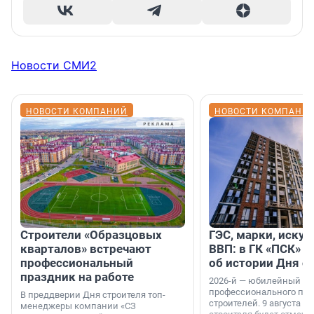
Новости СМИ2
НОВОСТИ КОМПАНИЙ
НОВОСТИ КОМПАНИ
Строители «Образцовых
ГЭС, марки, искус
кварталов» встречают
ВВП: в ГК «ПСК» р
профессиональный
об истории Дня с
праздник на работе
2026-й — юбилейный го
профессионального пр
В преддверии Дня строителя топ-
строителей. 9 августа 2
менеджеры компании «СЗ