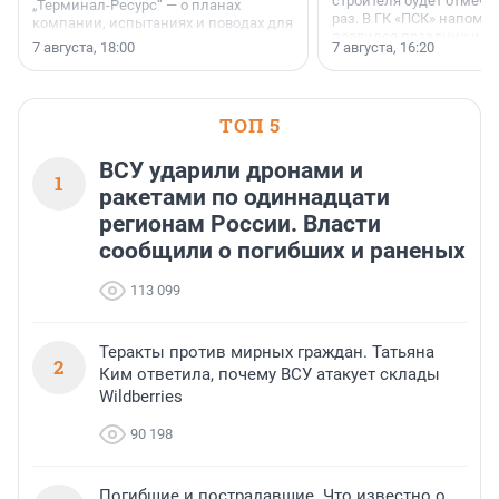
строителя будет отмечат
„Терминал-Ресурс“ — о планах
раз. В ГК «ПСК» напомни
компании, испытаниях и поводах для
появился праздник и к
осторожного оптимизма.
7 августа, 18:00
7 августа, 16:20
поменялась роль строит
ТОП 5
ВСУ ударили дронами и
1
ракетами по одиннадцати
регионам России. Власти
сообщили о погибших и раненых
113 099
Теракты против мирных граждан. Татьяна
2
Ким ответила, почему ВСУ атакует склады
Wildberries
90 198
Погибшие и пострадавшие. Что известно о