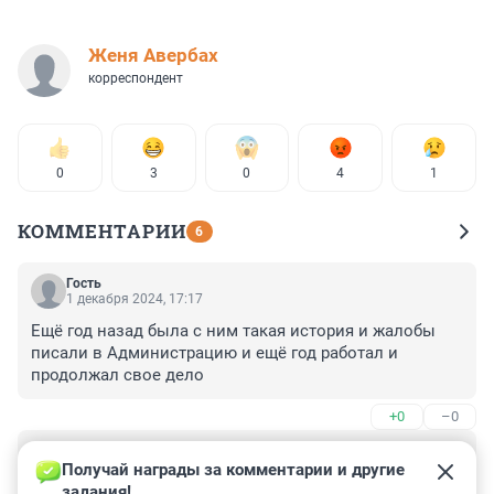
Женя Авербах
корреспондент
0
3
0
4
1
КОММЕНТАРИИ
6
Гость
1 декабря 2024, 17:17
Ещё год назад была с ним такая история и жалобы 
писали в Администрацию и ещё год работал и 
продолжал свое дело
+0
–0
Гость
29 ноября 2024, 15:37
Получай награды за комментарии и другие 
задания!