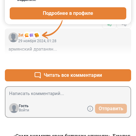
В статье забыли упомянуть что он еще озабоченный, 
и пристает к ученицам когда жены рядом нет, и этому 
Подробнее в профиле
человеку дали приз человек года 2023, и куда 
комиссия смотрела?
+0
–0
Zet
29 ноября 2024, 01:28
армянский дратанян...
+2
–0
Читать все комментарии
Гость
Отправить
Войти
«Сами кормите свои будущие опухоли». Биолог