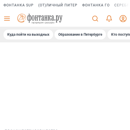
ФОНТАНКА SUP
(ОТ)ЛИЧНЫЙ ПИТЕР
ФОНТАНКА ГО
СЕРЕБР
Куда пойти на выходных
Образование в Петербурге
Кто поступ