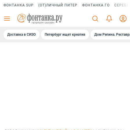
ФОНТАНКА SUP
(ОТ)ЛИЧНЫЙ ПИТЕР
ФОНТАНКА ГО
СЕРЕБР
Доставка в СИЗО
Петербург ищет креатив
Дом Репина. Реставр