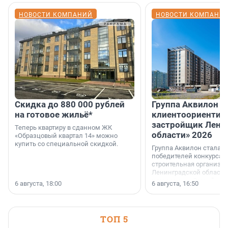
НОВОСТИ КОМПАНИЙ
НОВОСТИ КОМПАНИ
Скидка до 880 000 рублей
Группа Аквилон 
на готовое жильё*
клиентоориентир
застройщик Лени
Теперь квартиру в сданном ЖК
области» 2026
«Образцовый квартал 14» можно
купить со специальной скидкой.
Группа Аквилон стала 
победителей конкурса 
строительная организа
Ленинградской области 
номинации «Самый
6 августа, 18:00
6 августа, 16:50
клиентоориентированн
застройщик Ленинград
области».
ТОП 5