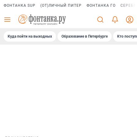
ФОНТАНКА SUP
(ОТ)ЛИЧНЫЙ ПИТЕР
ФОНТАНКА ГО
СЕРЕБР
Куда пойти на выходных
Образование в Петербурге
Кто поступ