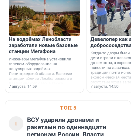
На водоёмах Ленобласти
Девелопер как ар
заработали новые базовые
добрососедства
станции МегаФона
Когда-то дворы были ме
дети играли в казаков-
Инженеры МегаФона установили
до темноты, а взрослые
телеком-оборудование на
новости на лавочках. В 1
популярных водоёмах
традиция почти исчезл
Ленинградской области. Базовые
экономическая нестаби
станции вблизи Лемболовского и
отсутствие ухода за те
Раздолинского озёр, а также
7 августа, 14:59
7 августа, 14:50
сделали своё дело.
недалеко от Большого Тосненского
водопада.
ТОП 5
ВСУ ударили дронами и
1
ракетами по одиннадцати
регионам России. Власти