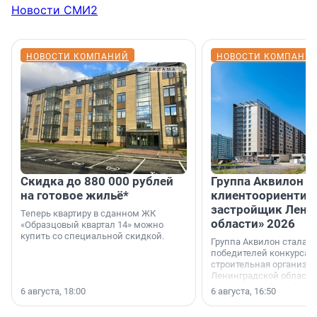
Новости СМИ2
НОВОСТИ КОМПАНИЙ
НОВОСТИ КОМПАНИ
Скидка до 880 000 рублей
Группа Аквилон 
на готовое жильё*
клиентоориентир
застройщик Лени
Теперь квартиру в сданном ЖК
области» 2026
«Образцовый квартал 14» можно
купить со специальной скидкой.
Группа Аквилон стала 
победителей конкурса 
строительная организа
Ленинградской области 
номинации «Самый
6 августа, 18:00
6 августа, 16:50
клиентоориентированн
застройщик Ленинград