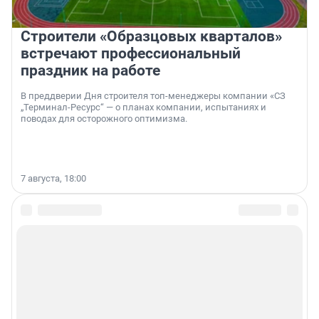
Строители «Образцовых кварталов»
встречают профессиональный
праздник на работе
В преддверии Дня строителя топ-менеджеры компании «СЗ
„Терминал-Ресурс“ — о планах компании, испытаниях и
поводах для осторожного оптимизма.
7 августа, 18:00