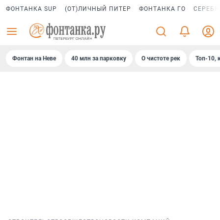
ФОНТАНКА SUP
(ОТ)ЛИЧНЫЙ ПИТЕР
ФОНТАНКА ГО
СЕРЕБР
Фонтан на Неве
40 млн за парковку
О чистоте рек
Топ-10, 