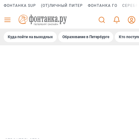
ФОНТАНКА SUP
(ОТ)ЛИЧНЫЙ ПИТЕР
ФОНТАНКА ГО
СЕРЕБР
Куда пойти на выходных
Образование в Петербурге
Кто поступ