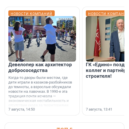
НОВОСТИ КОМПАНИЙ
НОВОСТИ КОМПАНИ
Девелопер как архитектор
ГК «Едино» поздр
добрососедства
коллег и партнёр
строителя!
Когда-то дворы были местом, где
дети играли в казаков-разбойников
до темноты, а взрослые обсуждали
новости на лавочках. В 1990-е эта
традиция почти исчезла —
экономическая нестабильность и
отсутствие ухода за территориями
7 августа, 14:50
7 августа, 13:41
сделали своё дело.