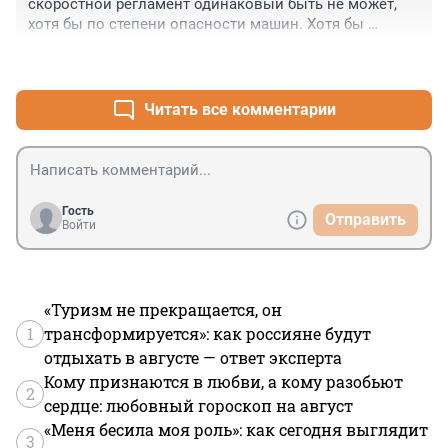
скоростной регламент одинаковый быть не может, 
хотя бы по степени опасности машин. Хотя бы 
немного, но у грузовиков ограничения должны быть 
+7
–0
жёстче, например по скорости никаких допустимых 
превышений, движение только в правых рядах, 
выползание в скоростные ряды - штраф нещадный. И 
Читать все комментарии
это при всём при том, что я последовательно ратую 
за уменьшение ограничений, знаков и вообще 
регламентов. Но одинаковый регламент для 
легковушки и большого грузовика это все равно что 
одинаковые правила и условия использования 
Гость
Отправить
мухобойки и пистолета.
Войти
«Туризм не прекращается, он
1
трансформируется»: как россияне будут
отдыхать в августе — ответ эксперта
Кому признаются в любви, а кому разобьют
2
сердце: любовный гороскоп на август
«Меня бесила моя роль»: как сегодня выглядит
3