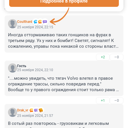
Подробнее в профиле
КОММЕНТАРИИ
14
Coulthard
25 ноября 2024, 22:15
Иногда оттормаживаю таких гонщиков на фурах в 
третьем ряду. Ух у них и бомбит! Светят, сигналят! К 
сожалению, управы пока никакой со стороны власти, 
всем наплевать на бардак на дорогах.
+2
–0
Гость
25 ноября 2024, 22:10
"....можно увидеть, что тягач Volvo влетел в правое 
ограждение трассы, сильно повредив перед."

Вообще то у правого ограждения стоит только рама 
на колёсах Volvo. А кабина с сильно повреждённым 
+1
–0
передом уехала дальше, в левое разделителное 
полосы направление движения ограждение.
Drak_vr
25 ноября 2024, 21:57
В сотый раз повторюсь - грузовикам и легковым 