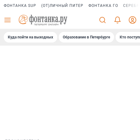
ФОНТАНКА SUP
(ОТ)ЛИЧНЫЙ ПИТЕР
ФОНТАНКА ГО
СЕРЕБР
Куда пойти на выходных
Образование в Петербурге
Кто поступ