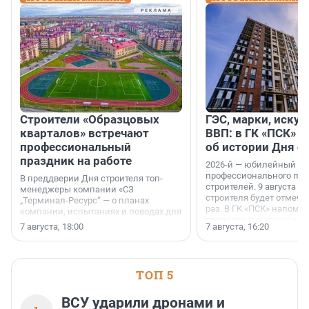
Строители «Образцовых
ГЭС, марки, искус
кварталов» встречают
ВВП: в ГК «ПСК» р
профессиональный
об истории Дня с
праздник на работе
2026-й — юбилейный го
профессионального пр
В преддверии Дня строителя топ-
строителей. 9 августа 2
менеджеры компании «СЗ
строителя будет отмечат
„Терминал-Ресурс“ — о планах
раз. В ГК «ПСК» напомни
компании, испытаниях и поводах для
появился праздник и к
осторожного оптимизма.
7 августа, 18:00
7 августа, 16:20
поменялась роль строит
ТОП 5
ВСУ ударили дронами и