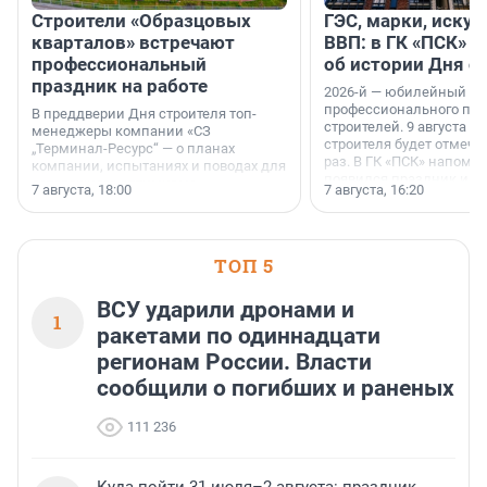
Строители «Образцовых
ГЭС, марки, искус
кварталов» встречают
ВВП: в ГК «ПСК» р
профессиональный
об истории Дня с
праздник на работе
2026-й — юбилейный го
профессионального пр
В преддверии Дня строителя топ-
строителей. 9 августа 2
менеджеры компании «СЗ
строителя будет отмечат
„Терминал-Ресурс“ — о планах
раз. В ГК «ПСК» напомни
компании, испытаниях и поводах для
появился праздник и к
осторожного оптимизма.
7 августа, 18:00
7 августа, 16:20
поменялась роль строит
ТОП 5
ВСУ ударили дронами и
1
ракетами по одиннадцати
регионам России. Власти
сообщили о погибших и раненых
111 236