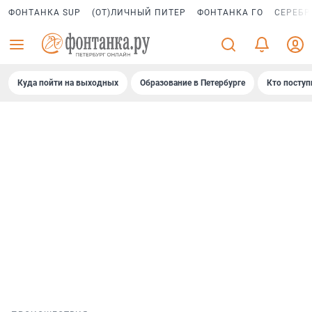
ФОНТАНКА SUP
(ОТ)ЛИЧНЫЙ ПИТЕР
ФОНТАНКА ГО
СЕРЕБР
Куда пойти на выходных
Образование в Петербурге
Кто поступ