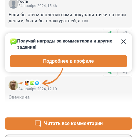
Гость
24 ноября 2024, 15:46
Если бы эти малолетки сами покупали тачки на свои 
деньги, были бы поаккуратней, а так
+0
–1
Получай награды за комментарии и другие 
Гость
24 ноября 2024, 14:48
задания!
Скоро тридцатилетние будут считаться "юными". Зое 
Подробнее в профиле
Космодемьянской было тоже восемнадцать...
+0
–1
-4°
24 ноября 2024, 12:10
Овечкина
+0
–0
Читать все комментарии