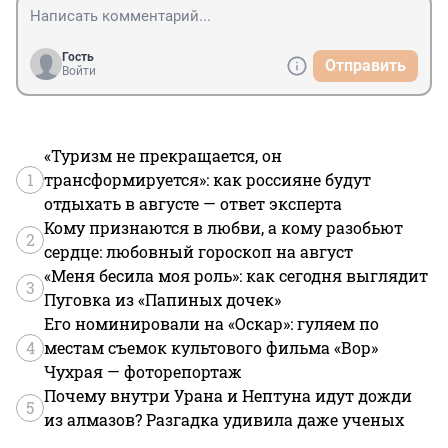
Гость
Отправить
Войти
«Туризм не прекращается, он
1
трансформируется»: как россияне будут
отдыхать в августе — ответ эксперта
Кому признаются в любви, а кому разобьют
2
сердце: любовный гороскоп на август
«Меня бесила моя роль»: как сегодня выглядит
3
Пуговка из «Папиных дочек»
Его номинировали на «Оскар»: гуляем по
4
местам съемок культового фильма «Вор»
Чухрая — фоторепортаж
Почему внутри Урана и Нептуна идут дожди
5
из алмазов? Разгадка удивила даже ученых