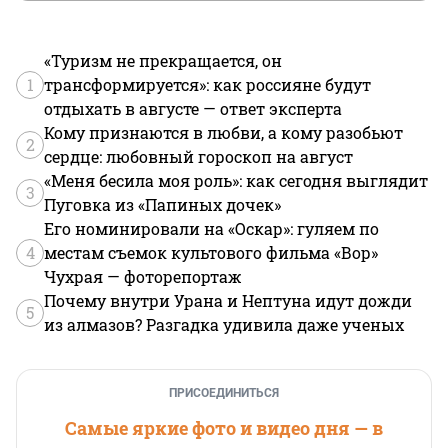
«Туризм не прекращается, он
1
трансформируется»: как россияне будут
отдыхать в августе — ответ эксперта
Кому признаются в любви, а кому разобьют
2
сердце: любовный гороскоп на август
«Меня бесила моя роль»: как сегодня выглядит
3
Пуговка из «Папиных дочек»
Его номинировали на «Оскар»: гуляем по
4
местам съемок культового фильма «Вор»
Чухрая — фоторепортаж
Почему внутри Урана и Нептуна идут дожди
5
из алмазов? Разгадка удивила даже ученых
ПРИСОЕДИНИТЬСЯ
Самые яркие фото и видео дня — в