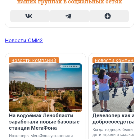
наших группах в социальных сетях
Новости СМИ2
НОВОСТИ КОМПАНИЙ
НОВОСТИ КОМПАНИ
На водоёмах Ленобласти
Девелопер как ар
заработали новые базовые
добрососедства
станции МегаФона
Когда-то дворы были ме
дети играли в казаков-
Инженеры МегаФона установили