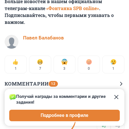
Больше новостей в нашем официальном
телеграм-канале
«Фонтанка SPB online»
.
Подписывайтесь, чтобы первыми узнавать о
важном.
Павел Балабанов
1
7
3
0
1
КОММЕНТАРИИ
12
Получай награды за комментарии и другие 
Гость
22 ноября 2024, 23:09
задания!
А чего так со сдачей раскрываемости 
Подробнее в профиле
припозднились.. хорошо накрыло
+0
–0