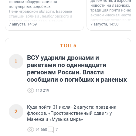
до темноты, а взрослые
телеком-оборудование на
новости на лавочках. В 1
популярных водоёмах
традиция почти исчезл
Ленинградской области. Базовые
экономическая нестаби
станции вблизи Лемболовского и
отсутствие ухода за те
Раздолинского озёр, а также
7 августа, 14:59
7 августа, 14:50
сделали своё дело.
недалеко от Большого Тосненского
водопада.
ТОП 5
ВСУ ударили дронами и
1
ракетами по одиннадцати
регионам России. Власти
сообщили о погибших и раненых
110 219
Куда пойти 31 июля–2 августа: праздник
2
флоксов, «Пространственный сдвиг» у
Манежа и «Музыка мира»
91 660
7