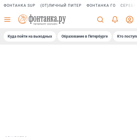
ФОНТАНКА SUP
(ОТ)ЛИЧНЫЙ ПИТЕР
ФОНТАНКА ГО
СЕРЕБР
Куда пойти на выходных
Образование в Петербурге
Кто поступ