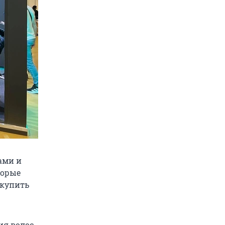
ами и
торые
 купить
ия волос