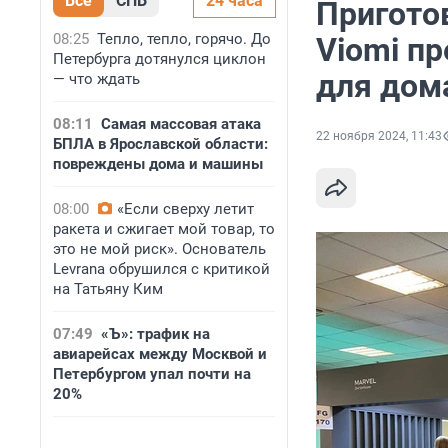
Все
СПБ
24 часа
Приготов
08:25
Тепло, тепло, горячо. До
Viomi п
Петербурга дотянулся циклон
для дом
— что ждать
08:11
Самая массовая атака
22 ноября 2024, 11:43
БПЛА в Ярославской области:
повреждены дома и машины
08:00
«Если сверху летит
ракета и сжигает мой товар, то
это не мой риск». Основатель
Levrana обрушился с критикой
на Татьяну Ким
07:49
«Ъ»: трафик на
авиарейсах между Москвой и
Петербургом упал почти на
20%