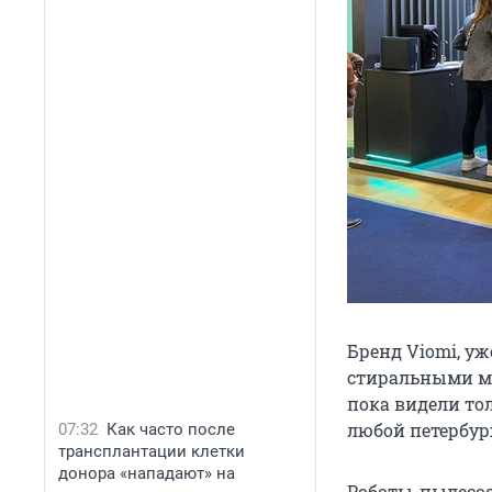
Бренд Viomi, у
стиральными ма
пока видели то
любой петербур
07:32
Как часто после
трансплантации клетки
донора «нападают» на
Роботы-пылесос