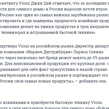
ркетингу Viomi Джин Цай отмечает, что за последние 
ств для «умного дома» в России выросли почти втрое:
Россию как один из самых важных зарубежных рынко
стировать и где намерены предлагать новейшие прод
компания делает на умных продуктах в трех направле
 телевизорах и встраиваемой бытовой технике».
партнера Viomi на российском рынке, директор депар
ки компании «Марвел-Дистрибуции» Лариса Сенина
то через несколько лет бренд может занять до 3% рын
и. Для инновационной продукции это крупная доля. 
принимает для себя факт присутствия в нашей стране
аинтересован в российском рынке и подтверждает это 
России свои самые новые продукты», — добавила она.
с новинками и приобрести бытовую технику Viomi
гут в сети магазинов товаров для умного дома «Всёсм