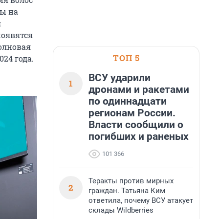
ны на
я
появятся
олновая
ТОП 5
24 года.
ВСУ ударили
1
дронами и ракетами
по одиннадцати
регионам России.
Власти сообщили о
погибших и раненых
101 366
Теракты против мирных
2
граждан. Татьяна Ким
ответила, почему ВСУ атакует
склады Wildberries