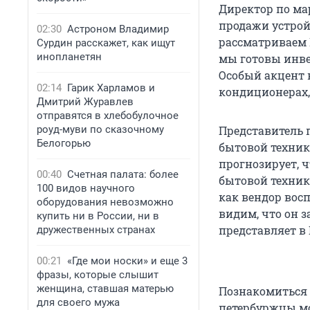
Директор по ма
продажи устрой
02:30
Астроном Владимир
рассматриваем 
Сурдин расскажет, как ищут
инопланетян
мы готовы инве
Особый акцент 
02:14
Гарик Харламов и
кондиционерах,
Дмитрий Журавлев
отправятся в хлебобулочное
роуд-муви по сказочному
Представитель 
Белогорью
бытовой техни
прогнозирует, ч
00:40
Счетная палата: более
бытовой техник
100 видов научного
как вендор вос
оборудования невозможно
видим, что он з
купить ни в России, ни в
представляет в 
дружественных странах
00:21
«Где мои носки» и еще 3
фразы, которые слышит
женщина, ставшая матерью
Познакомиться 
для своего мужа
петербуржцы мо