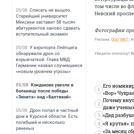
том числе во ф
05/08
Списать не вышло.
Невский проспек
Старейший университет
Мексики заставит 58 тысяч
абитуриентов заново сдавать
Фотографии пре
вступительный экзамен
Реклама.
ООО "МКТ"
, 
05/08
У аэропорта Лейпцига
обнаружили дрон со
Увидели опечатку? В
взрывчаткой. Глава МВД
Германии назвал случившееся
«новым уровнем угрозы»
05/08
Кондакова увезли в
Его номинир
1
больницу после победы
«Вор» Чухра
«Зенита» над «Балтикой»
Почему внут
2
даже учены
05/08
Дрон попал в частный
3
«Дед разбуш
дом в Курской области. Есть
погибший и несколько
4
«Я крутая»:
раненых
«За месяц сб