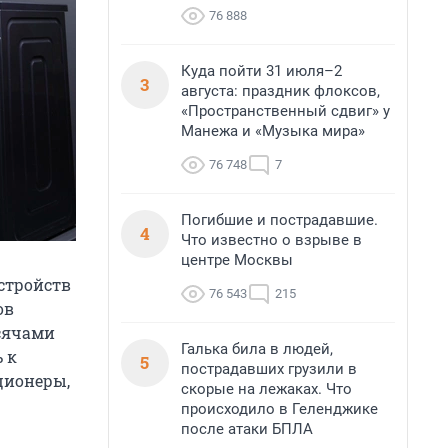
76 888
Куда пойти 31 июля–2
3
августа: праздник флоксов,
«Пространственный сдвиг» у
Манежа и «Музыка мира»
76 748
7
Погибшие и пострадавшие.
4
Что известно о взрыве в
центре Москвы
стройств
76 543
215
ов
ысячами
Галька била в людей,
 к
5
пострадавших грузили в
ционеры,
скорые на лежаках. Что
происходило в Геленджике
после атаки БПЛА