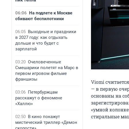
пик тепла
06:06
На подлете к Москве
сбивают беспилотники
06:05
Выходные и праздники
в 2027 году: как отдыхать
дольше и что будет с
зарплатой
03:20
Очеловеченные
Смешарики полетят на Марс в
первом игровом фильме
франшизы
Viomi считаетс
— в первую оче
03:06
Петербуржцам
основаны на со
расскажут о феномене
зарегистрирова
«Халлю»
«умной колонке
стиральные маш
02:50
В кино покажут
мистический триллер «Демон
скорости»