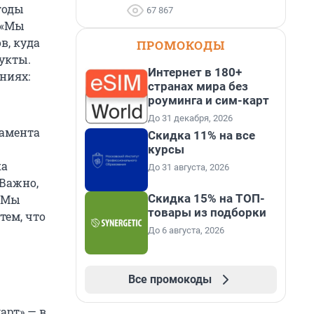
годы
67 867
 «Мы
в, куда
ПРОМОКОДЫ
укты.
Интернет в 180+
ниях:
странах мира без
роуминга и сим-карт
До 31 декабря, 2026
тамента
Скидка 11% на все
курсы
ка
До 31 августа, 2026
«Важно,
Скидка 15% на ТОП-
. Мы
товары из подборки
тем, что
До 6 августа, 2026
Все промокоды
арт» — в