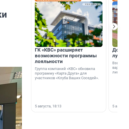
ки
ГК «КВС» расширяет
Дом ил
возможности программы
лучше 
лояльности
Взвешива
варианто
Группа компаний «КВС» обновила
лишнего 
программу «Карта Друга» для
участников «Клуба Ваших Соседей».
5 августа, 18:13
5 августа,