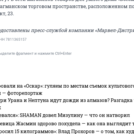
лагманском торговом пространстве, расположенном по
т, 23.
доставлены пресс-службой компании «Марвел-Дистр
ИНН 7811365157
ыделите фрагмент и нажмите Ctrl+Enter
овали на «Оскар»: гуляем по местам съемок культово
я — фоторепортаж
ри Урана и Нептуна идут дожди из алмазов? Разгадка
х
евался»: SHAMAN довел Мизулину — что он натворил
 певица Жасмин здорово похудела — как она выглядит 
росил 15 килограммов»: Влад Прохоров — о том, как худе