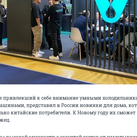
же привлекший к себе внимание умными холодильник
шинами, представил в России новинки для дома, ко
лько китайские потребители. К Новому году их сможет
жец.
ы высокой мощности с защитой щеток от наматыван