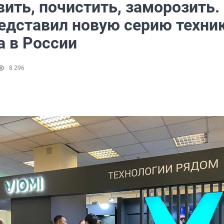
ить, почистить, заморозить.
редставил новую серию техни
а в России
8 296