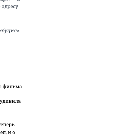
 адресу
ибуция».
го фильма
 удивила
теперь
л, и о