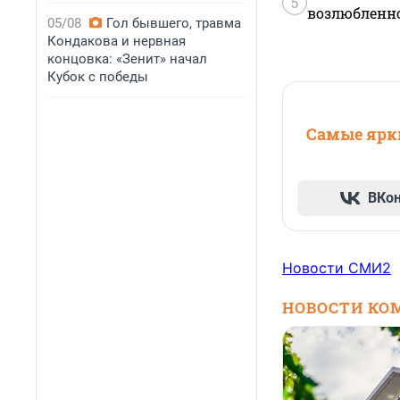
5
возлюбленной
05/08
Гол бывшего, травма
Кондакова и нервная
концовка: «Зенит» начал
Кубок с победы
Самые ярки
ВКо
Новости СМИ2
НОВОСТИ КО