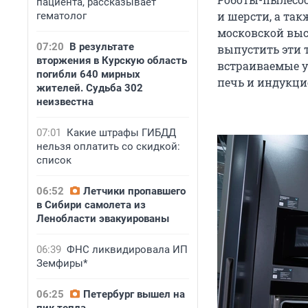
пациента, рассказывает
и шерсти, а та
гематолог
московской выс
07:20
В результате
выпустить эти 
вторжения в Курскую область
встраиваемые 
погибли 640 мирных
печь и индукци
жителей. Судьба 302
неизвестна
07:01
Какие штрафы ГИБДД
нельзя оплатить со скидкой:
список
06:52
Летчики пропавшего
в Сибири самолета из
Ленобласти эвакуированы
06:39
ФНС ликвидировала ИП
Земфиры*
06:25
Петербург вышел на