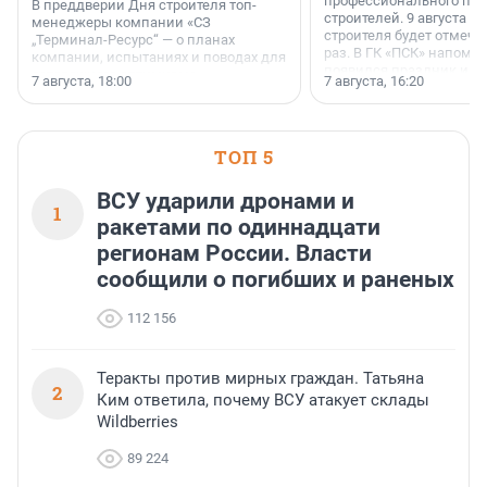
профессионального пр
В преддверии Дня строителя топ-
строителей. 9 августа 2
менеджеры компании «СЗ
строителя будет отмечат
„Терминал-Ресурс“ — о планах
раз. В ГК «ПСК» напомни
компании, испытаниях и поводах для
появился праздник и к
осторожного оптимизма.
7 августа, 18:00
7 августа, 16:20
поменялась роль строит
ТОП 5
ВСУ ударили дронами и
1
ракетами по одиннадцати
регионам России. Власти
сообщили о погибших и раненых
112 156
Теракты против мирных граждан. Татьяна
2
Ким ответила, почему ВСУ атакует склады
Wildberries
89 224