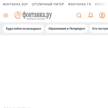
ФОНТАНКА SUP
(ОТ)ЛИЧНЫЙ ПИТЕР
ФОНТАНКА ГО
СЕРЕБР
Куда пойти на выходных
Образование в Петербурге
Кто поступ