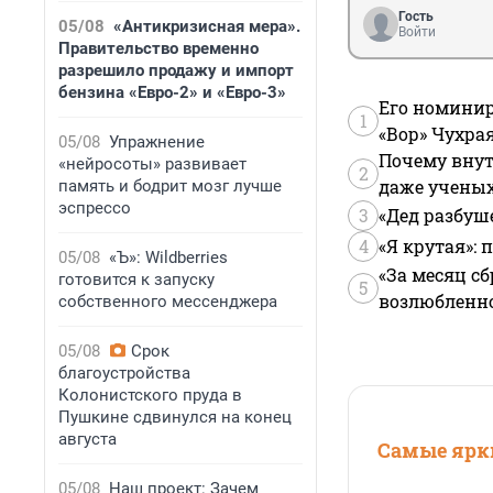
Гость
05/08
«Антикризисная мера».
Войти
Правительство временно
разрешило продажу и импорт
бензина «Евро-2» и «Евро-3»
Его номинир
1
«Вор» Чухра
05/08
Упражнение
Почему внут
«нейросоты» развивает
2
даже учены
память и бодрит мозг лучше
эспрессо
3
«Дед разбуш
4
«Я крутая»:
05/08
«Ъ»: Wildberries
«За месяц сб
готовится к запуску
5
возлюбленной
собственного мессенджера
05/08
Срок
благоустройства
Колонистского пруда в
Пушкине сдвинулся на конец
августа
Самые ярки
05/08
Наш проект: Зачем