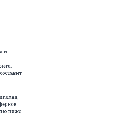
и и
нега.
составит
иклона,
сферное
енно ниже