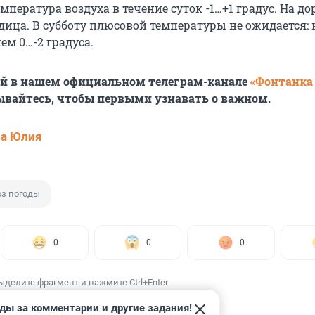
пература воздуха в течение суток -1…+1 градус. На до
дица. В субботу плюсовой температуры не ожидается:
нем 0…-2 градуса.
ей в нашем официальном телеграм-канале
«Фонтанка
ывайтесь, чтобы первыми узнавать о важном.
ва Юлия
оз погоды
0
0
0
ыделите фрагмент и нажмите Ctrl+Enter
ды за комментарии и другие задания!