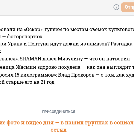
Отп
овали на «Оскар»: гуляем по местам съемок культово
я — фоторепортаж
ри Урана и Нептуна идут дожди из алмазов? Разгадка
х
евался»: SHAMAN довел Мизулину — что он натворил
 певица Жасмин здорово похудела — как она выглядит 
росил 15 килограммов»: Влад Прохоров — о том, как худе
 старше его на 21 год
ПРИСОЕДИНИТЬСЯ
е фото и видео дня — в наших группах в социа
сетях