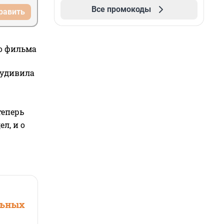
Все промокоды
равить
го фильма
 удивила
теперь
л, и о
льных