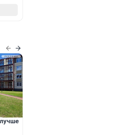
 лучше
Группа Аквилон на 20%
увеличила объём текущего