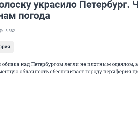
олоску украсило Петербург. 
нам погода
8 382
ария
 облака над Петербургом легли не плотным одеялом, а
менную облачность обеспечивает городу периферия ц