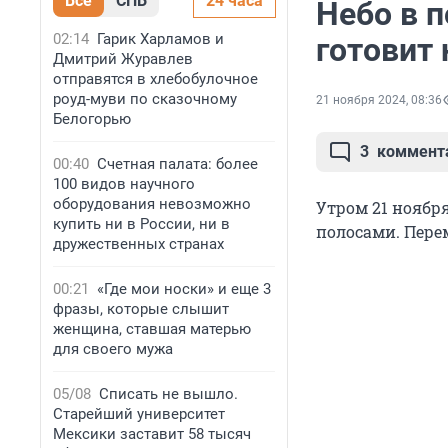
Все
СПБ
24 часа
Небо в п
02:14
Гарик Харламов и
готовит 
Дмитрий Журавлев
отправятся в хлебобулочное
роуд-муви по сказочному
21 ноября 2024, 08:36
Белогорью
3
коммент
00:40
Счетная палата: более
100 видов научного
оборудования невозможно
Утром 21 ноября
купить ни в России, ни в
полосами. Пере
дружественных странах
00:21
«Где мои носки» и еще 3
фразы, которые слышит
женщина, ставшая матерью
для своего мужа
05/08
Списать не вышло.
Старейший университет
Мексики заставит 58 тысяч