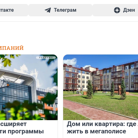
нтакте
Телеграм
Дзен
МПАНИЙ
асширяет
Дом или квартира: где
ти программы
жить в мегаполисе