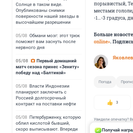
порывистый, Тем
Солнце в таком виде.
местами гололе
Опубликованы снимки
поверхности нашей звезды в
-1…-3 градуса, д
высочайшем разрешении
Больше новост
05/08
Обмани мозг: этот трюк
online»
. Подпис
поможет вам заснуть после
нервного дня
Яковле
05/08
Первый домашний
матч сезона принес «Зениту»
победу над «Балтикой»
Погода
Прогн
05/08
Власти Индонезии
планируют заключить с
Россией долгосрочный
3
контракт на поставки нефти
05/08
Петербурженку, которую
Увидели опечатку? В
облил кислотой бывший,
скоро выписывают. Впереди
Получай награ