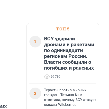
ТОП 5
ВСУ ударили
1
дронами и ракетами
по одиннадцати
регионам России.
Власти сообщили о
погибших и раненых
99 730
Теракты против мирных
2
граждан. Татьяна Ким
ответила, почему ВСУ атакует
склады Wildberries
тами