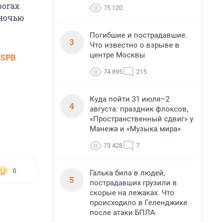
рогах
75 120
 ночью
Погибшие и пострадавшие.
3
Что известно о взрыве в
центре Москвы
 SPB
74 895
215
Куда пойти 31 июля–2
4
августа: праздник флоксов,
«Пространственный сдвиг» у
Манежа и «Музыка мира»
73 428
7
0
Галька била в людей,
5
пострадавших грузили в
скорые на лежаках. Что
происходило в Геленджике
после атаки БПЛА